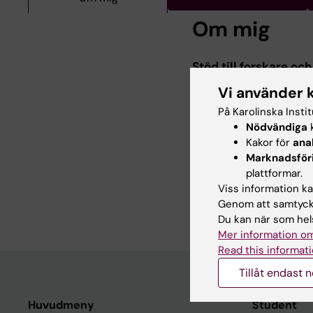
Om mig
Stöd till forskare och 
Vi använder 
Mitt huvudsakliga fok
andra typer av littera
På Karolinska Insti
bibliotekets webb:
ht
Nödvändiga
k
Kakor för
ana
Jag hjälper även stude
Marknadsför
information. För att 
plattformar.
oppettider/boka-han
Viss information kan
Genom att samtycka
Du kan när som hels
Mer information om
Read this informati
Tillåt endast 
Huvudmeny
Student