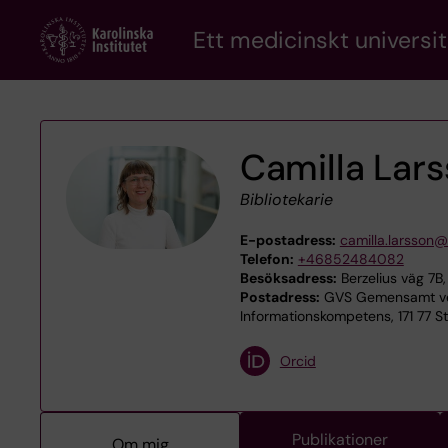
Skip
Ett medicinskt universit
to
main
content
Camilla Lar
Bibliotekarie
E-postadress:
camilla.larsson@
Telefon:
+46852484082
Besöksadress:
Berzelius väg 7B,
Postadress:
GVS Gemensamt ve
Informationskompetens, 171 77 
Orcid
Publikationer
Om mig