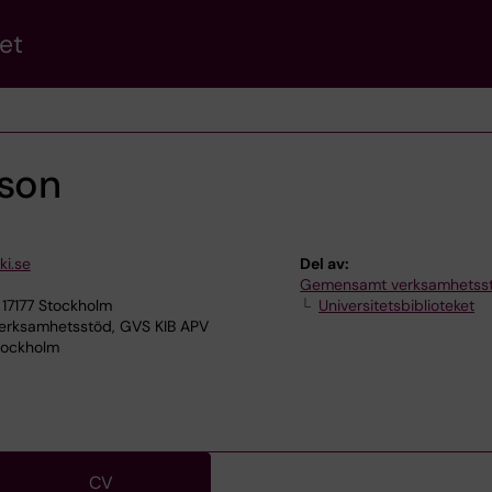
et
sson
ki.se
Del av:
Gemensamt verksamhetss
 17177 Stockholm
Universitetsbiblioteket
rksamhetsstöd, GVS KIB APV
Stockholm
CV