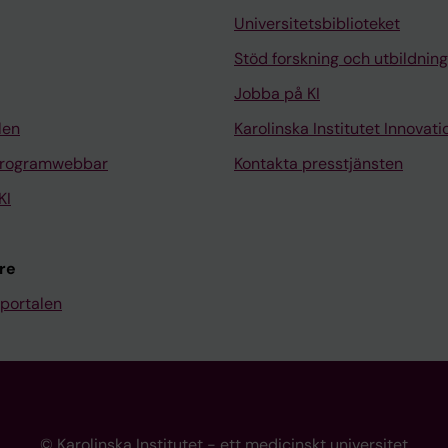
Universitetsbiblioteket
Stöd forskning och utbildning
Jobba på KI
len
Karolinska Institutet Innovati
programwebbar
Kontakta presstjänsten
KI
re
portalen
© Karolinska Institutet - ett medicinskt universitet