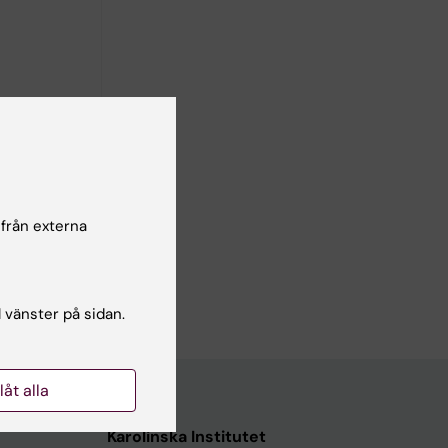
ka och
t via
e
tenskaplig
 från externa
-
l vänster på sidan.
llåt alla
Karolinska Institutet