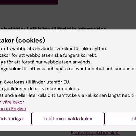
studenter i att hitta tillförlitlig information
kakor (cookies)
us är att utveckla effektiva sökstrategier för systematis
turöversikter. Forskare kan använda bibliotekets söktjäns
tutets webbplats använder vi kakor för olika syften:
tps://kib.ki.se/soka-vardera/bestall-sokuppdrag-forskar
akor för att webbplatsen ska fungera korrekt.
lys
för att förstå hur webbplatsen används.
nter och personal att hitta, värdera och referera till ve
ingskakor
för att visa och spåra relevant innehåll och annonser
boka handledning, besök:
https://kib.ki.se/om-kib/kontakt
dledning
 överföras till länder utanför EU.
 godkänner du att vi sparar cookies.
t ändra eller återkalla ditt samtycke via kakikonen längst ned til
 våra kakor
on in English
nödvändiga
Tillåt mina valda kakor
Ti
Kontakta och besök KI