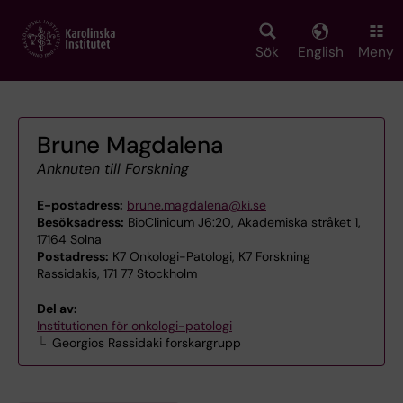
Skip
to
main
Sök
English
Meny
content
Brune Magdalena
Anknuten till Forskning
E-postadress:
brune.magdalena@ki.se
Besöksadress:
BioClinicum J6:20, Akademiska stråket 1,
17164 Solna
Postadress:
K7 Onkologi-Patologi, K7 Forskning
Rassidakis, 171 77 Stockholm
Del av:
Institutionen för onkologi-patologi
Georgios Rassidaki forskargrupp