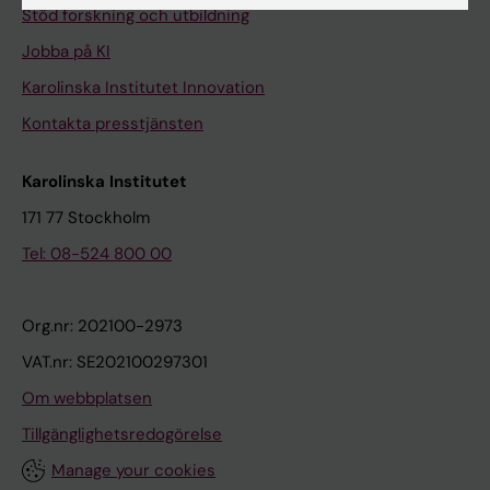
Stöd forskning och utbildning
Jobba på KI
Karolinska Institutet Innovation
Kontakta presstjänsten
Karolinska Institutet
171 77 Stockholm
Tel: 08-524 800 00
Org.nr: 202100-2973
VAT.nr: SE202100297301
Om webbplatsen
Tillgänglighetsredogörelse
Manage your cookies