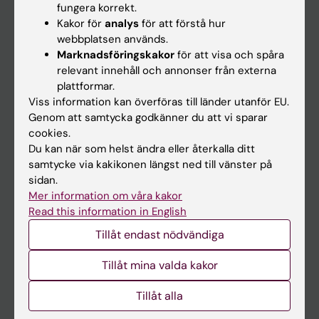
fungera korrekt.
Kakor för
analys
för att förstå hur
Student
webbplatsen används.
Marknadsföringskakor
för att visa och spåra
Ladok
relevant innehåll och annonser från externa
Canvas
plattformar.
Viss information kan överföras till länder utanför EU.
Schema
Genom att samtycka godkänner du att vi sparar
Studentmejlen
cookies.
Du kan när som helst ändra eller återkalla ditt
Kurs- och programwebbar
samtycke via kakikonen längst ned till vänster på
Student på KI
sidan.
Mer information om våra kakor
Read this information in English
Medarbetare
Tillåt endast nödvändiga
Medarbetarportalen
Tillåt mina valda kakor
Kontakta och besök KI
Tillåt alla
Universitetsbiblioteket