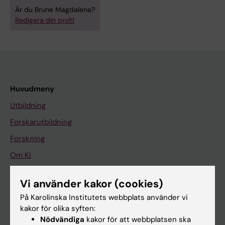
Är du Brune Magdalena?
Redigera din profil
Huvudmeny
Utbildning
Forskarutbildning
Forskning
Om KI
Vi använder kakor (cookies)
På gång
På Karolinska Institutets webbplats använder vi
Nyheter
kakor för olika syften:
Nödvändiga
kakor för att webbplatsen ska
Kalender