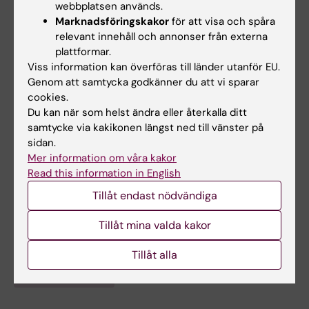
webbplatsen används.
vår arvsmassa och vårt beteende i
Marknadsföringskakor
för att visa och spåra
kombination med olika epigenetiska,
relevant innehåll och annonser från externa
omgivningsrelaterade, faktorer. Forskningen
plattformar.
syftar till att skapa förståelse för vilka
Viss information kan överföras till länder utanför EU.
Genom att samtycka godkänner du att vi sparar
arvsanlag och genregleringar som ligger
cookies.
bakom de funktionsnedsättningar som
Du kan när som helst ändra eller återkalla ditt
kommer med stigande ålder. Den kunskapen
samtycke via kakikonen längst ned till vänster på
kan sedan användas till att mildra åldrandets
sidan.
negativa konsekvenser för individen.
Mer information om våra kakor
Read this information in English
Tillåt endast nödvändiga
Forskningsområden:
Tillåt mina valda kakor
Fysiologi och anatomi
Tillåt alla
Är du Brun Ulfhake?
Redigera din profil