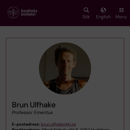
Skip
to
main
Sök
English
Meny
content
Brun Ulfhake
Professor Emeritus
E-postadress:
brun.ulfhake@ki.se
Besöksadress:
Alfred Nobels allé 8, 14152 Huddinge