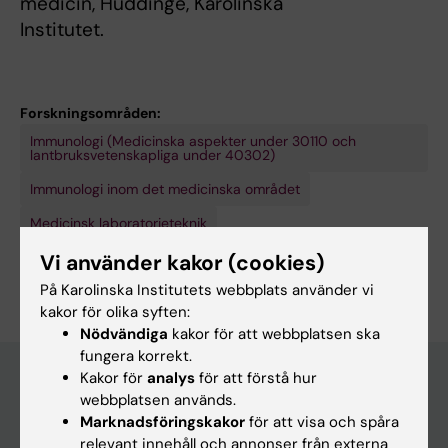
medicin, Huddinge, Karolinska
Institutet.
Forskningsområden:
Immunologi (Medicinska aspekter under 30110 och
lantbruksvetenskapliga under 40302)
Immunologi inom det medicinska området
Medicinsk laboratorieteknik
Vi använder kakor (cookies)
Är du Björn Önfelt?
Redigera din profil
På Karolinska Institutets webbplats använder vi
kakor för olika syften:
Nödvändiga
kakor för att webbplatsen ska
fungera korrekt.
Kakor för
analys
för att förstå hur
webbplatsen används.
Huvudmeny
Marknadsföringskakor
för att visa och spåra
relevant innehåll och annonser från externa