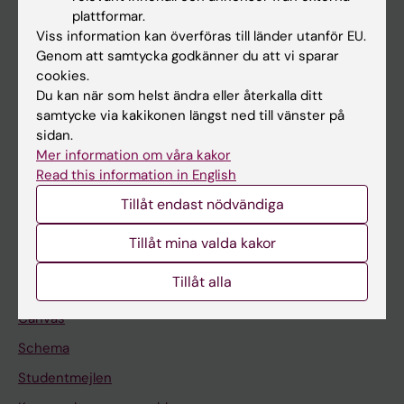
Utbildning
plattformar.
Forskarutbildning
Viss information kan överföras till länder utanför EU.
Genom att samtycka godkänner du att vi sparar
Forskning
cookies.
Om KI
Du kan när som helst ändra eller återkalla ditt
samtycke via kakikonen längst ned till vänster på
sidan.
På gång
Mer information om våra kakor
Read this information in English
Nyheter
Tillåt endast nödvändiga
Kalender
Tillåt mina valda kakor
Student
Tillåt alla
Ladok
Canvas
Schema
Studentmejlen