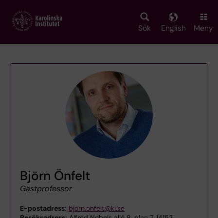
Skip
to
main
Sök
English
Meny
content
Björn Önfelt
Gästprofessor
E-postadress:
bjorn.onfelt@ki.se
Besöksadress:
Alfred Nobels allé 8, plan 7, 14152