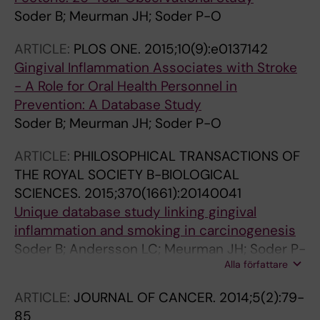
Soder B; Meurman JH; Soder P-O
ARTICLE:
PLOS ONE.
2015;10(9):e0137142
Gingival Inflammation Associates with Stroke
- A Role for Oral Health Personnel in
Prevention: A Database Study
Soder B; Meurman JH; Soder P-O
ARTICLE:
PHILOSOPHICAL TRANSACTIONS OF
THE ROYAL SOCIETY B-BIOLOGICAL
SCIENCES.
2015;370(1661):20140041
Unique database study linking gingival
inflammation and smoking in carcinogenesis
Soder B; Andersson LC; Meurman JH; Soder P-
Alla författare
O
ARTICLE:
JOURNAL OF CANCER.
2014;5(2):79-
85