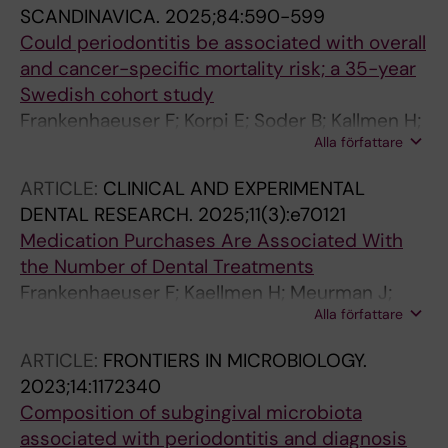
SCANDINAVICA.
2025;84:590-599
Could periodontitis be associated with overall
and cancer-specific mortality risk; a 35-year
Swedish cohort study
Frankenhaeuser F; Korpi E; Soder B; Kallmen H;
Alla författare
Meurman JH
ARTICLE:
CLINICAL AND EXPERIMENTAL
DENTAL RESEARCH.
2025;11(3):e70121
Medication Purchases Are Associated With
the Number of Dental Treatments
Frankenhaeuser F; Kaellmen H; Meurman J;
Alla författare
Korpi E; Soder B
ARTICLE:
FRONTIERS IN MICROBIOLOGY.
2023;14:1172340
Composition of subgingival microbiota
associated with periodontitis and diagnosis