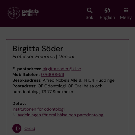
Skip
to
main
Sök
English
Meny
content
Birgitta Söder
Professor Emeritus
|
Docent
E-postadress:
birgitta.soder@ki.se
Mobiltelefon:
0761009511
Besöksadress:
Alfred Nobels Allé 8, 14104 Huddinge
Postadress:
OF Odontologi, OF Oral hälsa och
parodontologi, 171 77 Stockholm
Del av:
Institutionen för odontologi
Avdelningen för oral hälsa och parodontologi
Orcid