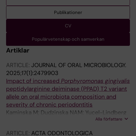
Publikationer
CV
Populärvetenskap och samverkan
Artiklar
ARTICLE:
JOURNAL OF ORAL MICROBIOLOGY.
2025;17(1):2479903
Impact of increased
Porphyromonas gingivalis
peptidylarginine deiminase (PPAD) T2 variant
allele on oral microbiota composition and
severity of chronic periodontitis
Kaminska M; Dudzinska NAM; Yucel-Lindberg
Alla författare
T; Soder B; Narayanan A; Potempa J; Mydel PM
ARTICLE:
ACTA ODONTOLOGICA