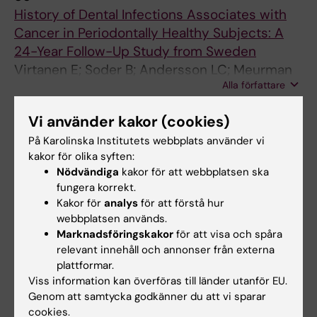
History of Dental Infections Associates with
Cancer in Periodontally Healthy Subjects: A
24-Year Follow-Up Study from Sweden
Virtanen E; Soder B; Andersson LC; Meurman
Alla författare
JH; Soder P-O
ARTICLE:
BIOMED RESEARCH INTERNATIONAL.
Vi använder kakor (cookies)
2014;2014:569675-5
På Karolinska Institutets webbplats använder vi
Dental Calculus Is Associated with Death from
kakor för olika syften:
Heart Infarction
Nödvändiga
kakor för att webbplatsen ska
fungera korrekt.
Soder B; Meurman JH; Soder P-O
Kakor för
analys
för att förstå hur
webbplatsen används.
ARTICLE:
ORAL DISEASES.
2013;19(7):694-701
Marknadsföringskakor
för att visa och spåra
Treponema denticola
associates with
relevant innehåll och annonser från externa
increased levels of MMP-8 and MMP-9 in
plattformar.
gingival crevicular fluid
Viss information kan överföras till länder utanför EU.
Yakob M; Meurman JH; Sorsa T; Soder B
Genom att samtycka godkänner du att vi sparar
cookies.