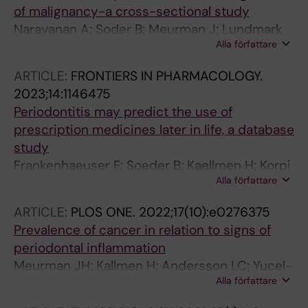
of malignancy-a cross-sectional study
Narayanan A; Soder B; Meurman J; Lundmark
Alla författare
A; Hu YOO; Neogi U; Yucel-Lindberg T
ARTICLE:
FRONTIERS IN PHARMACOLOGY.
2023;14:1146475
Periodontitis may predict the use of
prescription medicines later in life, a database
study
Frankenhaeuser F; Soeder B; Kaellmen H; Korpi
Alla författare
ER; Meurman JH
ARTICLE:
PLOS ONE.
2022;17(10):e0276375
Prevalence of cancer in relation to signs of
periodontal inflammation
Meurman JH; Kallmen H; Andersson LC; Yucel-
Alla författare
Lindberg T; Soder B