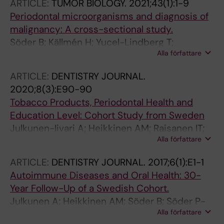
ARTICLE:
TUMOR BIOLOGY.
2021;43(1):1-9
Periodontal microorganisms and diagnosis of
malignancy: A cross-sectional study.
Söder B; Källmén H; Yucel-Lindberg T;
Alla författare
Meurman JH
ARTICLE:
DENTISTRY JOURNAL.
2020;8(3):E90-90
Tobacco Products, Periodontal Health and
Education Level: Cohort Study from Sweden
Julkunen-Iivari A; Heikkinen AM; Raisanen IT;
Alla författare
Ruokonen H; Meurman JH; Toppila-Salmi S;
Soder P-O; Soder B
ARTICLE:
DENTISTRY JOURNAL.
2017;6(1):E1-1
Autoimmune Diseases and Oral Health: 30-
Year Follow-Up of a Swedish Cohort.
Julkunen A; Heikkinen AM; Söder B; Söder P-
Alla författare
Ö; Toppila-Salmi S; Meurman JH