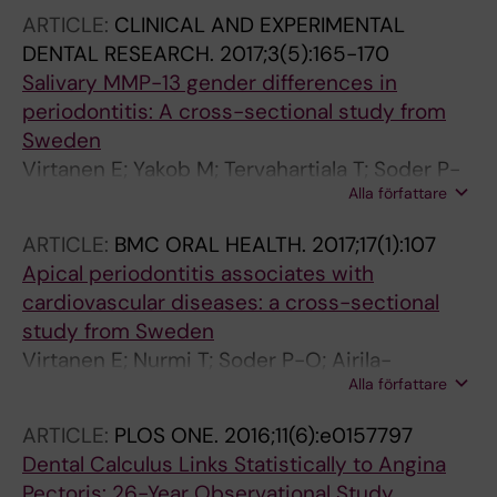
ARTICLE:
CLINICAL AND EXPERIMENTAL
DENTAL RESEARCH.
2017;3(5):165-170
Salivary MMP-13 gender differences in
periodontitis: A cross-sectional study from
Sweden
Virtanen E; Yakob M; Tervahartiala T; Soder P-
Alla författare
O; Andersson LC; Sorsa T; Meurman JH; Soder
B
ARTICLE:
BMC ORAL HEALTH.
2017;17(1):107
Apical periodontitis associates with
cardiovascular diseases: a cross-sectional
study from Sweden
Virtanen E; Nurmi T; Soder P-O; Airila-
Alla författare
Mansson S; Soder B; Meurman JH
ARTICLE:
PLOS ONE.
2016;11(6):e0157797
Dental Calculus Links Statistically to Angina
Pectoris: 26-Year Observational Study