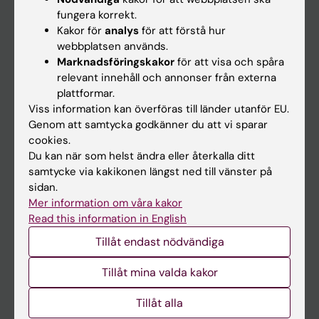
Kalender
fungera korrekt.
Kakor för
analys
för att förstå hur
webbplatsen används.
Student
Marknadsföringskakor
för att visa och spåra
Ladok
relevant innehåll och annonser från externa
plattformar.
Canvas
Viss information kan överföras till länder utanför EU.
Schema
Genom att samtycka godkänner du att vi sparar
cookies.
Studentmejlen
Du kan när som helst ändra eller återkalla ditt
Kurs- och programwebbar
samtycke via kakikonen längst ned till vänster på
sidan.
Student på KI
Mer information om våra kakor
Read this information in English
Medarbetare
Tillåt endast nödvändiga
Medarbetarportalen
Tillåt mina valda kakor
Kontakta och besök KI
Tillåt alla