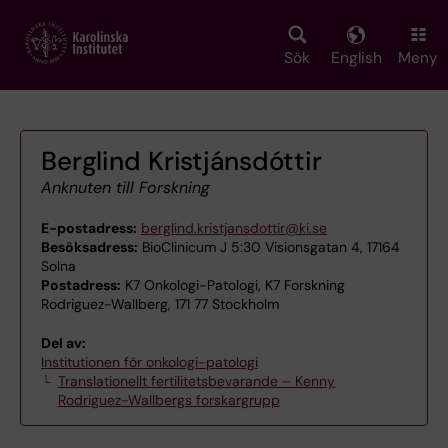
Skip
to
main
Sök
English
Meny
content
Berglind Kristjánsdóttir
Anknuten till Forskning
E-postadress:
berglind.kristjansdottir@ki.se
Besöksadress:
BioClinicum J 5:30 Visionsgatan 4, 17164
Solna
Postadress:
K7 Onkologi-Patologi, K7 Forskning
Rodriguez-Wallberg, 171 77 Stockholm
Del av:
Institutionen för onkologi-patologi
Translationellt fertilitetsbevarande – Kenny
Rodriguez-Wallbergs forskargrupp