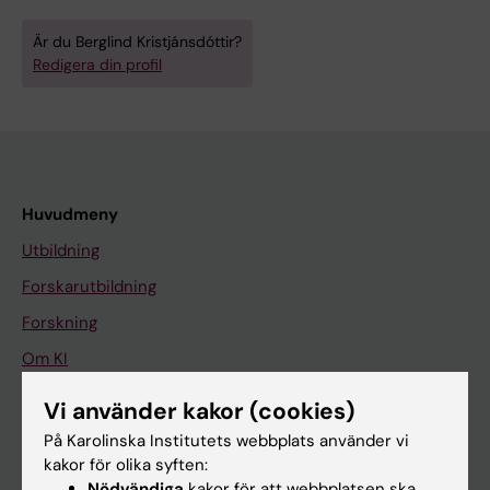
Är du Berglind Kristjánsdóttir?
Redigera din profil
Huvudmeny
Utbildning
Forskarutbildning
Forskning
Om KI
Vi använder kakor (cookies)
På gång
På Karolinska Institutets webbplats använder vi
kakor för olika syften:
Nyheter
Nödvändiga
kakor för att webbplatsen ska