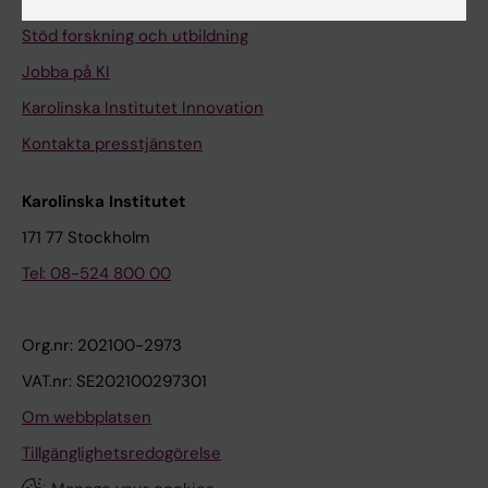
Universitetsbiblioteket
Stöd forskning och utbildning
Jobba på KI
Karolinska Institutet Innovation
Kontakta presstjänsten
Karolinska Institutet
171 77 Stockholm
Tel: 08-524 800 00
Org.nr: 202100-2973
VAT.nr: SE202100297301
Om webbplatsen
Tillgänglighetsredogörelse