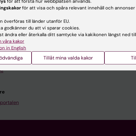
lys
för att förstå hur webbplatsen används.
Kontakta och besök KI
ingskakor
för att visa och spåra relevant innehåll och annonser
Universitetsbiblioteket
 överföras till länder utanför EU.
 godkänner du att vi sparar cookies.
Stöd forskning och utbildning
t ändra eller återkalla ditt samtycke via kakikonen längst ned til
Jobba på KI
 våra kakor
on in English
len
Karolinska Institutet Innovati
nödvändiga
Tillåt mina valda kakor
Ti
programwebbar
Kontakta presstjänsten
KI
re
portalen