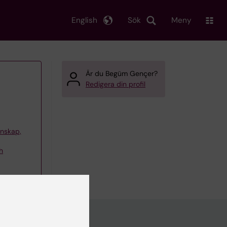
English
Sök
Meny
Är du Begüm Gençer?
Redigera din profil
tenskap,
h