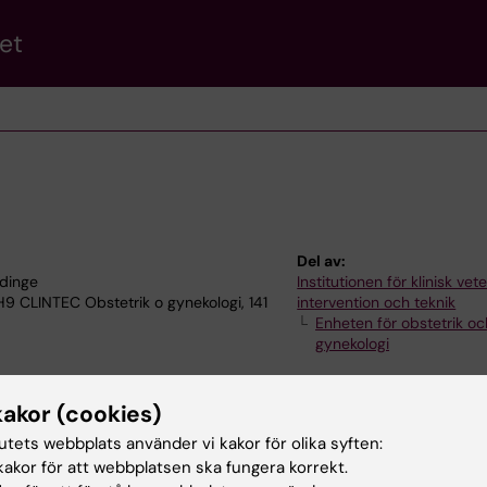
et
Del av:
ddinge
Institutionen för klinisk ve
 H9 CLINTEC Obstetrik o gynekologi, 141
intervention och teknik
Enheten för obstetrik oc
gynekologi
kakor (cookies)
tutets webbplats använder vi kakor för olika syften:
akor för att webbplatsen ska fungera korrekt.