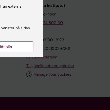
Karolinska Institutet
 från externa
171 77 Stockholm
Tel: 08-524 800 00
l vänster på sidan.
on
Org.nr: 202100-2973
llåt alla
VAT.nr: SE202100297301
Om webbplatsen
Tillgänglighetsredogörelse
Manage your cookies