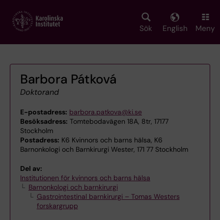
Skip
to
main
Sök
English
Meny
content
Barbora Pátková
Doktorand
E-postadress:
barbora.patkova@ki.se
Besöksadress:
Tomtebodavägen 18A, 8tr, 17177
Stockholm
Postadress:
K6 Kvinnors och barns hälsa, K6
Barnonkologi och Barnkirurgi Wester, 171 77 Stockholm
Del av:
Institutionen för kvinnors och barns hälsa
Barnonkologi och barnkirurgi
Gastrointestinal barnkirurgi – Tomas Westers
forskargrupp