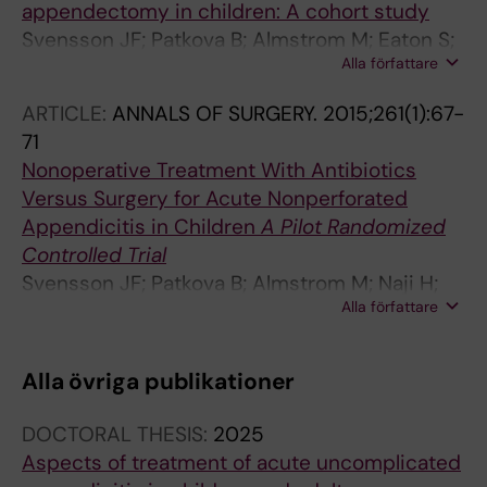
appendectomy in children: A cohort study
Svensson JF; Patkova B; Almstrom M; Eaton S;
Alla författare
Wester T
ARTICLE:
ANNALS OF SURGERY.
2015;261(1):67-
71
Nonoperative Treatment With Antibiotics
Versus Surgery for Acute Nonperforated
Appendicitis in Children
A Pilot Randomized
Controlled Trial
Svensson JF; Patkova B; Almstrom M; Naji H;
Alla författare
Hall NJ; Eaton S; Pierro A; Wester T
Alla övriga publikationer
DOCTORAL THESIS:
2025
Aspects of treatment of acute uncomplicated