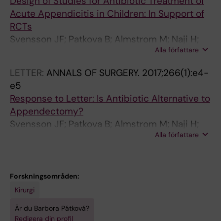
Design of Studies for Antibiotic Treatment of
Acute Appendicitis in Children: In Support of
RCTs
Svensson JF; Patkova B; Almstrom M; Naji H;
Alla författare
Wester T; Hall NJ; Eaton S; Pierro A
LETTER:
ANNALS OF SURGERY.
2017;266(1):e4-
e5
Response to Letter: Is Antibiotic Alternative to
Appendectomy?
Svensson JF; Patkova B; Almstrom M; Naji H;
Alla författare
Hall NJ; Eaton S; Pierro A; Wester T
Forskningsområden:
Kirurgi
Är du Barbora Pátková?
Redigera din profil