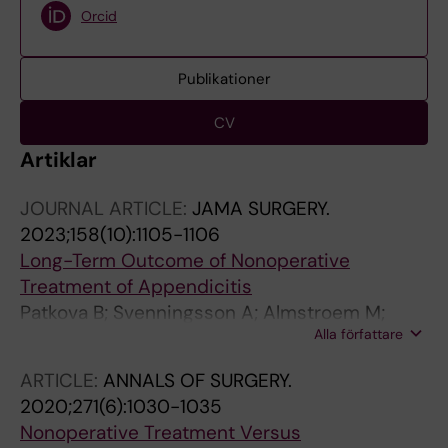
Orcid
Publikationer
CV
Artiklar
JOURNAL ARTICLE:
JAMA SURGERY.
2023;158(10):1105-1106
Long-Term Outcome of Nonoperative
Treatment of Appendicitis
Patkova B; Svenningsson A; Almstroem M;
Alla författare
Svensson JF; Eriksson S; Wester T; Eaton S
ARTICLE:
ANNALS OF SURGERY.
2020;271(6):1030-1035
Nonoperative Treatment Versus