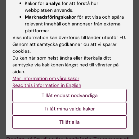
Kakor för
analys
för att förstå hur
LETTER:
ANNALS OF SURGERY.
webbplatsen används.
2021;274(6):e816-e817
Marknadsföringskakor
för att visa och spåra
Response to the Comment on "Non-operative
relevant innehåll och annonser från externa
plattformar.
Treatment Versus Appendectomy for Acute
Viss information kan överföras till länder utanför EU.
Nonperforated Appendicitis in Children: Five-
Genom att samtycka godkänner du att vi sparar
year Follow up of a Randomized Controlled
cookies.
Pilot Trial''
Reply
Du kan när som helst ändra eller återkalla ditt
Patkova B; Svenningsson A; Almstrom M;
samtycke via kakikonen längst ned till vänster på
Alla författare
Eaton S; Wester T; Svensson JF
sidan.
Mer information om våra kakor
REVIEW:
EUROPEAN JOURNAL OF PEDIATRIC
Read this information in English
SURGERY.
2020;30(05):391-394
Tillåt endast nödvändiga
Anal Fissure in Children
Patkova B; Wester T
Tillåt mina valda kakor
Tillåt alla
LETTER:
ANNALS OF SURGERY.
2017;266(1):e6-
e7