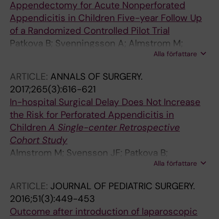
Appendectomy for Acute Nonperforated
Appendicitis in Children Five-year Follow Up
of a Randomized Controlled Pilot Trial
Patkova B; Svenningsson A; Almstrom M;
Alla författare
Eaton S; Wester T; Svensson JF
ARTICLE:
ANNALS OF SURGERY.
2017;265(3):616-621
In-hospital Surgical Delay Does Not Increase
the Risk for Perforated Appendicitis in
Children
A Single-center Retrospective
Cohort Study
Almstrom M; Svensson JF; Patkova B;
Alla författare
Svenningsson A; Wester T
ARTICLE:
JOURNAL OF PEDIATRIC SURGERY.
2016;51(3):449-453
Outcome after introduction of laparoscopic