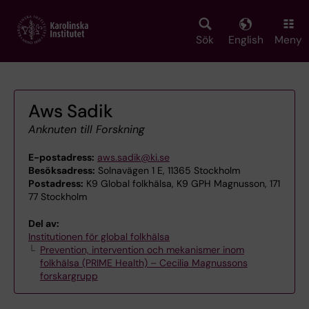
Skip
to
main
Sök
English
Meny
content
Aws Sadik
Anknuten till Forskning
E-postadress:
aws.sadik@ki.se
Besöksadress:
Solnavägen 1 E, 11365 Stockholm
Postadress:
K9 Global folkhälsa, K9 GPH Magnusson, 171
77 Stockholm
Del av:
Institutionen för global folkhälsa
Prevention, intervention och mekanismer inom
folkhälsa (PRIME Health) – Cecilia Magnussons
forskargrupp