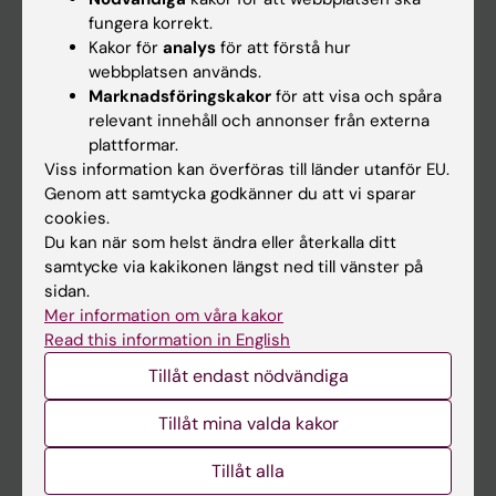
Kalender
fungera korrekt.
Kakor för
analys
för att förstå hur
webbplatsen används.
Student
Marknadsföringskakor
för att visa och spåra
Ladok
relevant innehåll och annonser från externa
plattformar.
Canvas
Viss information kan överföras till länder utanför EU.
Schema
Genom att samtycka godkänner du att vi sparar
cookies.
Studentmejlen
Du kan när som helst ändra eller återkalla ditt
Kurs- och programwebbar
samtycke via kakikonen längst ned till vänster på
sidan.
Student på KI
Mer information om våra kakor
Read this information in English
Medarbetare
Tillåt endast nödvändiga
Medarbetarportalen
Tillåt mina valda kakor
Kontakta och besök KI
Tillåt alla