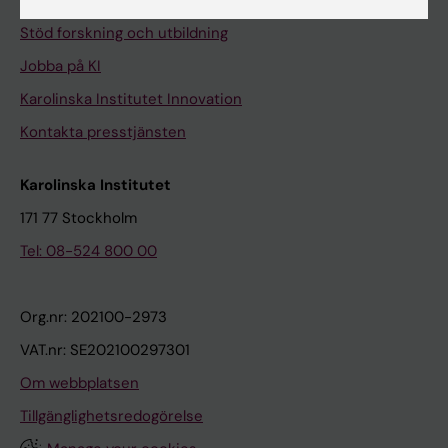
Universitetsbiblioteket
Stöd forskning och utbildning
Jobba på KI
Karolinska Institutet Innovation
Kontakta presstjänsten
Karolinska Institutet
171 77 Stockholm
Tel: 08-524 800 00
Org.nr: 202100-2973
VAT.nr: SE202100297301
Om webbplatsen
Tillgänglighetsredogörelse