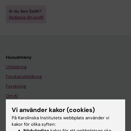
Är du Aws Sadik?
Redigera din profil
Huvudmeny
Utbildning
Forskarutbildning
Forskning
Om KI
Vi använder kakor (cookies)
På gång
På Karolinska Institutets webbplats använder vi
kakor för olika syften:
Nyheter
Nödvändiga
kakor för att webbplatsen ska