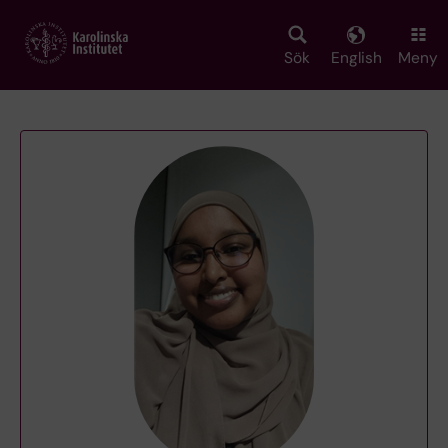
Skip
to
main
Sök
English
Meny
content