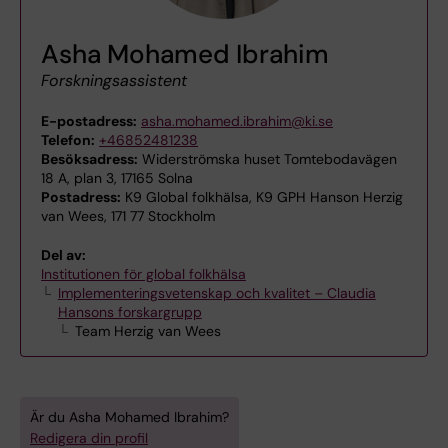
Asha Mohamed Ibrahim
Forskningsassistent
E-postadress:
asha.mohamed.ibrahim@ki.se
Telefon:
+46852481238
Besöksadress:
Widerströmska huset Tomtebodavägen
18 A, plan 3, 17165 Solna
Postadress:
K9 Global folkhälsa, K9 GPH Hanson Herzig
van Wees, 171 77 Stockholm
Del av:
Institutionen för global folkhälsa
Implementeringsvetenskap och kvalitet – Claudia
Hansons forskargrupp
Team Herzig van Wees
Är du Asha Mohamed Ibrahim?
Redigera din profil