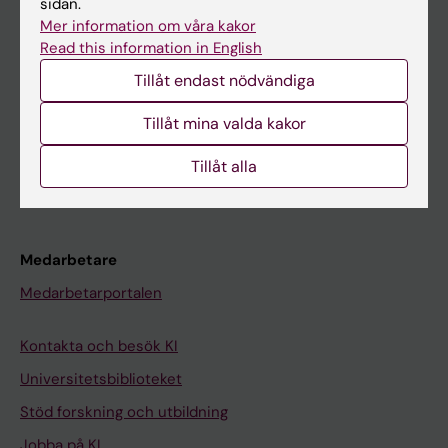
sidan.
Mer information om våra kakor
Ladok
Read this information in English
Canvas
Tillåt endast nödvändiga
Schema
Tillåt mina valda kakor
Studentmejlen
Kurs- och programwebbar
Tillåt alla
Student på KI
Medarbetare
Medarbetarportalen
Kontakta och besök KI
Universitetsbiblioteket
Stöd forskning och utbildning
Jobba på KI