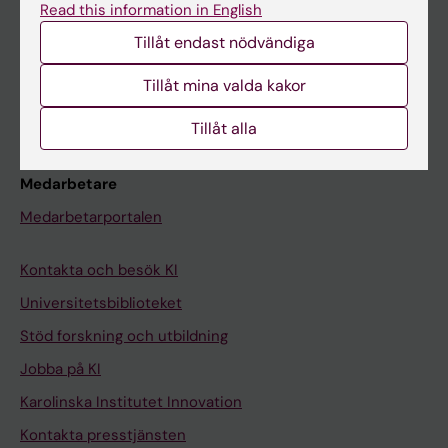
Read this information in English
Schema
Tillåt endast nödvändiga
Studentmejlen
Kurs- och programwebbar
Tillåt mina valda kakor
Student på KI
Tillåt alla
Medarbetare
Medarbetarportalen
Kontakta och besök KI
Universitetsbiblioteket
Stöd forskning och utbildning
Jobba på KI
Karolinska Institutet Innovation
Kontakta presstjänsten