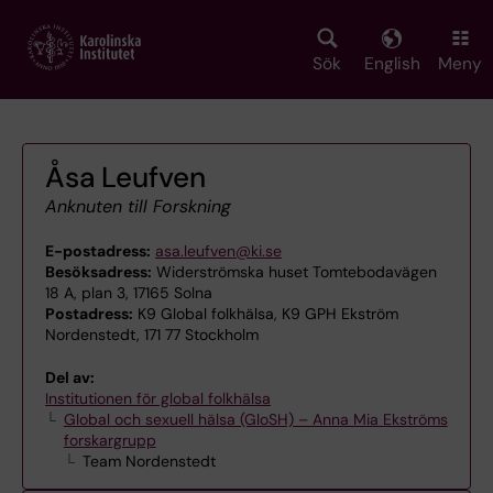
Skip
to
main
Sök
English
Meny
content
Åsa Leufven
Anknuten till Forskning
E-postadress:
asa.leufven@ki.se
Besöksadress:
Widerströmska huset Tomtebodavägen
18 A, plan 3, 17165 Solna
Postadress:
K9 Global folkhälsa, K9 GPH Ekström
Nordenstedt, 171 77 Stockholm
Del av:
Institutionen för global folkhälsa
Global och sexuell hälsa (GloSH) – Anna Mia Ekströms
forskargrupp
Team Nordenstedt