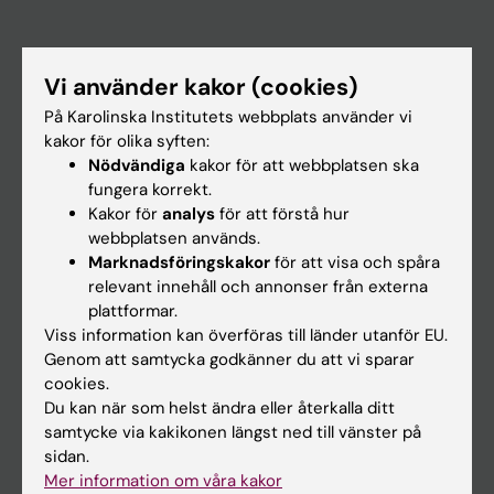
Huvudmeny
Vi använder kakor (cookies)
Utbildning
På Karolinska Institutets webbplats använder vi
Forskarutbildning
kakor för olika syften:
Forskning
Nödvändiga
kakor för att webbplatsen ska
fungera korrekt.
Om KI
Kakor för
analys
för att förstå hur
webbplatsen används.
Marknadsföringskakor
för att visa och spåra
På gång
relevant innehåll och annonser från externa
Nyheter
plattformar.
Viss information kan överföras till länder utanför EU.
Kalender
Genom att samtycka godkänner du att vi sparar
cookies.
Student
Du kan när som helst ändra eller återkalla ditt
samtycke via kakikonen längst ned till vänster på
Ladok
sidan.
Canvas
Mer information om våra kakor