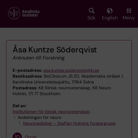
Skip
to
main
Sök
English
Meny
content
Åsa Kuntze Söderqvist
Anknuten till Forskning
E-postadress:
asa.kuntze.soderqvist@ki.se
Besöksadress:
BioClinicum J5:20, Akademiska stråket 1,
Karolinska Universitetssjukhu, 17164 Solna
Postadress:
K8 Klinisk neurovetenskap, K8 Neuro
Holmin, 171 77 Stockholm
Del av:
Institutionen för klinisk neurovetenskap
Avdelningen för neuro
Neuroradiologi – Staffan Holmins forskargrupp
Orcid