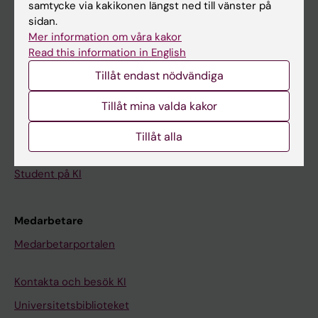
samtycke via kakikonen längst ned till vänster på
sidan.
Student
Mer information om våra kakor
Read this information in English
Ladok
Tillåt endast nödvändiga
Canvas
Schema
Tillåt mina valda kakor
Studentmejlen
Tillåt alla
Kurs- och programwebbar
Student på KI
Medarbetare
Medarbetarportalen
Kontakta och besök KI
Universitetsbiblioteket