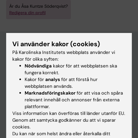
Är du Åsa Kuntze Söderqvist?
Redigera din profil
Vi använder kakor (cookies)
På Karolinska Institutets webbplats använder vi
Huvudmeny
kakor för olika syften:
Utbildning
Nödvändiga
kakor för att webbplatsen ska
fungera korrekt.
Forskarutbildning
Kakor för
analys
för att förstå hur
Forskning
webbplatsen används.
Marknadsföringskakor
för att visa och spåra
Om KI
relevant innehåll och annonser från externa
plattformar.
Viss information kan överföras till länder utanför EU.
På gång
Genom att samtycka godkänner du att vi sparar
Nyheter
cookies.
Du kan när som helst ändra eller återkalla ditt
Kalender