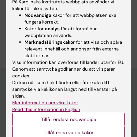
På Karolinska Institutets webbplats använder vi
kakor för olika syften:
Nödvändiga
kakor för att webbplatsen ska
fungera korrekt.
Forskningsområden:
Kakor för
analys
för att förstå hur
Gynekologi, obstetrik och reproduktionsmedicin
webbplatsen används.
Marknadsföringskakor
för att visa och spåra
Är du Anton Hellberg?
relevant innehåll och annonser från externa
Redigera din profil
plattformar.
Viss information kan överföras till länder utanför EU.
Genom att samtycka godkänner du att vi sparar
cookies.
Du kan när som helst ändra eller återkalla ditt
samtycke via kakikonen längst ned till vänster på
Huvudmeny
sidan.
Utbildning
Mer information om våra kakor
Read this information in English
Forskarutbildning
Tillåt endast nödvändiga
Forskning
Om KI
Tillåt mina valda kakor