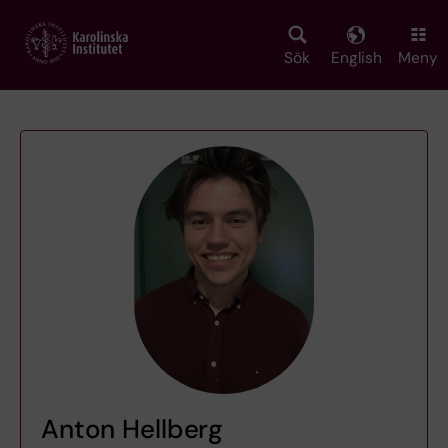
Skip
to
main
Sök
English
Meny
content
Anton Hellberg