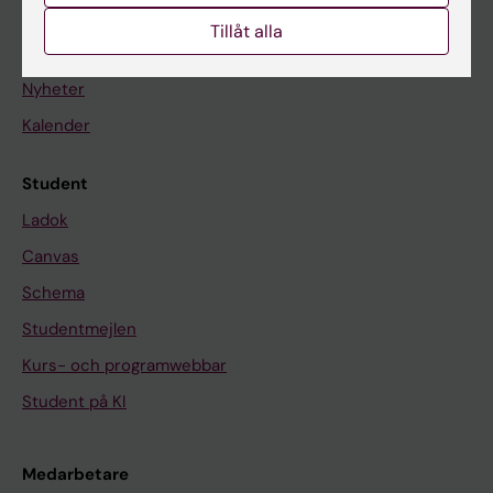
Tillåt alla
På gång
Nyheter
Kalender
Student
Ladok
Canvas
Schema
Studentmejlen
Kurs- och programwebbar
Student på KI
Medarbetare