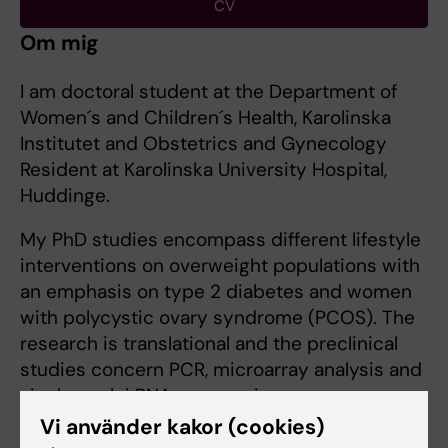
CV
Om mig
I am doctoral student at the Department of
Women´s and Children´s Health, Karolinska
Institutet and Obstetrics and Gynecology
Resident at Karolinska University Hospital,
Huddinge.
My PhD studies encompass different lifestyle
interventions on overweight populations with
an emphasis on type 2 diabetes and women
with polycystic ovary syndrome (PCOS). The
research is translational and the preclinical
studies concern PCR, microarray analysis and
single nuclei RNA sequencing.
Vi använder kakor (cookies)