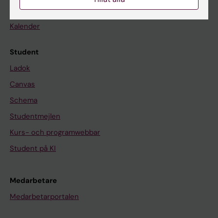
Nyheter
Kalender
Student
Ladok
Canvas
Schema
Studentmejlen
Kurs- och programwebbar
Student på KI
Medarbetare
Medarbetarportalen