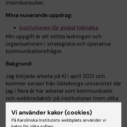
internkonsulter.
Mina nuvarande uppdrag:
Institutionen för global folkhälsa
Min uppgift är att stötta ledningen och
organisationen i strategiska och operativa
kommunikationsfrågor.
Bakgrund:
Jag började arbeta på KI i april 2021 och
kommer senast från Göteborgs universitet där
jag i flera år har arbetat som kommunikatör
och webbredaktör på institutioner inom olika
ämnesområden.
Vi använder kakor (cookies)
Foto: Johan Wingborg.
På Karolinska Institutets webbplats använder vi
kakor för olika syften: