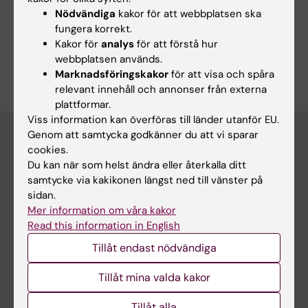
Nödvändiga
kakor för att webbplatsen ska
fungera korrekt.
Kakor för
analys
för att förstå hur
Är du Ann-Sofie Sten?
webbplatsen används.
Redigera din profil
Marknadsföringskakor
för att visa och spåra
relevant innehåll och annonser från externa
plattformar.
Viss information kan överföras till länder utanför EU.
Genom att samtycka godkänner du att vi sparar
cookies.
Huvudmeny
Du kan när som helst ändra eller återkalla ditt
samtycke via kakikonen längst ned till vänster på
Utbildning
sidan.
Forskarutbildning
Mer information om våra kakor
Read this information in English
Forskning
Tillåt endast nödvändiga
Om KI
Tillåt mina valda kakor
På gång
Tillåt alla