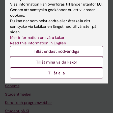
Viss information kan överföras till länder utanför EU.
Forskning
Genom att samtycka godkänner du att vi sparar
Om KI
cookies.
Du kan när som helst ändra eller återkalla ditt
samtycke via kakikonen längst ned till vänster på
På gång
sidan.
Mer information om våra kakor
Nyheter
Read this information in English
Kalender
Tillåt endast nödvändiga
Student
Tillåt mina valda kakor
Ladok
Tillåt alla
Canvas
Schema
Studentmejlen
Kurs- och programwebbar
Student på KI