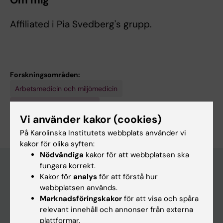
Om mig
Affiliated i Pia Svedberg's grupp.
Forskningsområden:
Arbetsmedicin och miljömedicin
Är du Annina Ropponen?
Vi använder kakor (cookies)
Redigera din profil
På Karolinska Institutets webbplats använder vi
kakor för olika syften:
Nödvändiga
kakor för att webbplatsen ska
fungera korrekt.
Kakor för
analys
för att förstå hur
Huvudmeny
webbplatsen används.
Marknadsföringskakor
för att visa och spåra
Utbildning
relevant innehåll och annonser från externa
Forskarutbildning
plattformar.