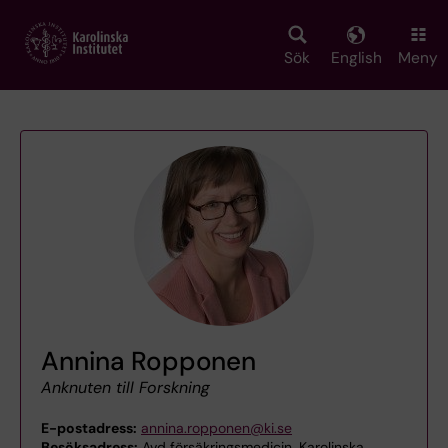
Skip
to
main
Sök
English
Meny
content
Annina Ropponen
Anknuten till Forskning
E-postadress:
annina.ropponen@ki.se
Besöksadress:
Avd försäkringsmedicin, Karolinska