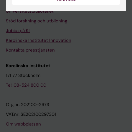
Kontakta och besök KI
Universitetsbiblioteket
Stöd forskning och utbildning
Jobba på KI
Karolinska Institutet Innovation
Kontakta presstjänsten
Karolinska Institutet
171 77 Stockholm
Tel: 08-524 800 00
Org.nr: 202100-2973
VAT.nr: SE202100297301
Om webbplatsen