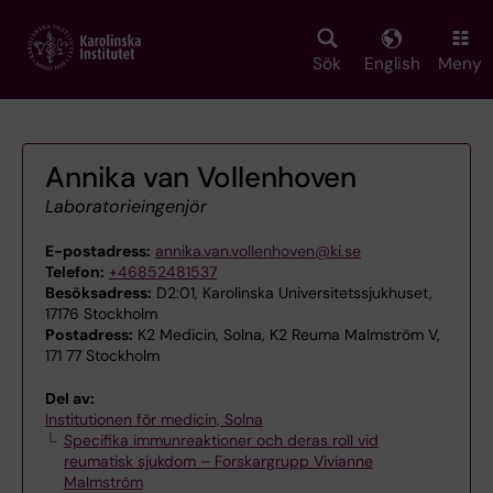
Skip
to
main
Sök
English
Meny
content
Annika van Vollenhoven
Laboratorieingenjör
E-postadress:
annika.van.vollenhoven@ki.se
Telefon:
+46852481537
Besöksadress:
D2:01, Karolinska Universitetssjukhuset,
17176 Stockholm
Postadress:
K2 Medicin, Solna, K2 Reuma Malmström V,
171 77 Stockholm
Del av:
Institutionen för medicin, Solna
Specifika immunreaktioner och deras roll vid
reumatisk sjukdom – Forskargrupp Vivianne
Malmström