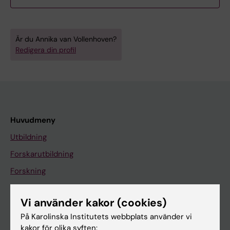
Är du Annika van Vollenhoven?
Redigera din profil
Huvudmeny
Utbildning
Forskarutbildning
Forskning
Om KI
Vi använder kakor (cookies)
På Karolinska Institutets webbplats använder vi
På gång
kakor för olika syften: