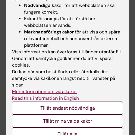
Nyheter
Nödvändiga
kakor för att webbplatsen ska
fungera korrekt.
Kalender
Kakor för
analys
för att förstå hur
webbplatsen används.
Student
Marknadsföringskakor
för att visa och spåra
relevant innehåll och annonser från externa
Ladok
plattformar.
Canvas
Viss information kan överföras till länder utanför EU.
Genom att samtycka godkänner du att vi sparar
Schema
cookies.
Studentmejlen
Du kan när som helst ändra eller återkalla ditt
samtycke via kakikonen längst ned till vänster på
Kurs- och programwebbar
sidan.
Student på KI
Mer information om våra kakor
Read this information in English
Tillåt endast nödvändiga
Medarbetare
Medarbetarportalen
Tillåt mina valda kakor
Tillåt alla