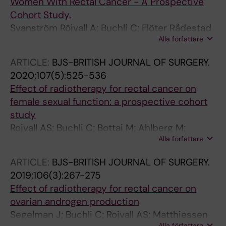
Women With Rectal Cancer - A Prospective
Cohort Study.
Svanström Röjvall A; Buchli C; Flöter Rådestad
Alla författare
A; Martling A; Segelman J
ARTICLE:
BJS-BRITISH JOURNAL OF SURGERY.
2020;107(5):525-536
Effect of radiotherapy for rectal cancer on
female sexual function: a prospective cohort
study
Rojvall AS; Buchli C; Bottai M; Ahlberg M;
Alla författare
Floter-Radestad A; Martling A; Segelman J
ARTICLE:
BJS-BRITISH JOURNAL OF SURGERY.
2019;106(3):267-275
Effect of radiotherapy for rectal cancer on
ovarian androgen production
Segelman J; Buchli C; Rojvall AS; Matthiessen
Alla författare