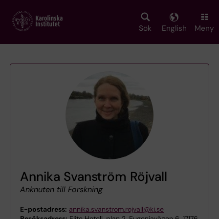
Skip
to
main
Sök
English
Meny
content
Annika Svanström Röjvall
Anknuten till Forskning
E-postadress:
annika.svanstrom.rojvall@ki.se
Besöksadress:
Elite Hotell, plan 2, Eugeniavägen 6, 17176