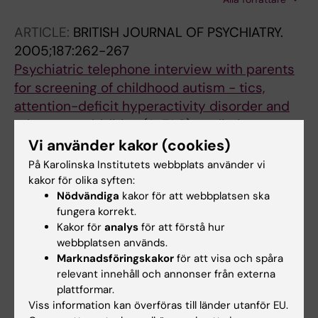
P; Arver S; Bottai M; Ahlberg M; Jasuja R;
Floter-Radestad A; Martling A
ARTICLE:
BRITISH JOURNAL OF PSYCHIATRY.
2005;187:262-267
Psychiatric telephone interview with parents
for screening of childhood autism - tics,
attention-deficit hyperactivity disorder and
other comorbidities (A-TAC): preliminary
reliability and validity.
Vi använder kakor (cookies)
Hansson SL; Svanström Röjvall A; Rastam M;
På Karolinska Institutets webbplats använder vi
Alla författare
Gillberg C; Gillberg C; Anckarsäter H
kakor för olika syften:
Nödvändiga
kakor för att webbplatsen ska
fungera korrekt.
Alla övriga publikationer
Kakor för
analys
för att förstå hur
webbplatsen används.
DOCTORAL THESIS:
Marknadsföringskakor
2022
för att visa och spåra
relevant innehåll och annonser från externa
Adverse effects of treatment for rectal cancer
plattformar.
: sexual function, hormones, and bone health
Viss information kan överföras till länder utanför EU.
Svanström Röjvall A