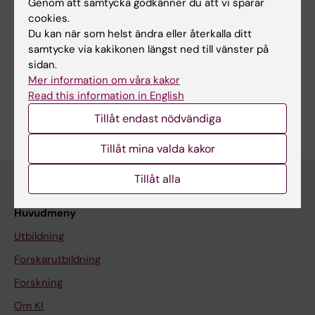
Genom att samtycka godkänner du att vi sparar
cookies.
Du kan när som helst ändra eller återkalla ditt
samtycke via kakikonen längst ned till vänster på
Forskningsområden:
sidan.
Cancer och onkologi
Mer information om våra kakor
Read this information in English
Är du Annika Svanström Röjvall?
Redigera din profil
Tillåt endast nödvändiga
Tillåt mina valda kakor
Tillåt alla
Huvudmeny
Utbildning
Forskarutbildning
Forskning
Om KI