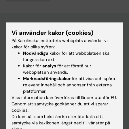
Vi använder kakor (cookies)
Huvudmeny
På Karolinska Institutets webbplats använder vi
Utbildning
kakor för olika syften:
Nödvändiga
kakor för att webbplatsen ska
Forskarutbildning
fungera korrekt.
Forskning
Kakor för
analys
för att förstå hur
webbplatsen används.
Om KI
Marknadsföringskakor
för att visa och spåra
relevant innehåll och annonser från externa
plattformar.
På gång
Viss information kan överföras till länder utanför EU.
Nyheter
Genom att samtycka godkänner du att vi sparar
cookies.
Kalender
Du kan när som helst ändra eller återkalla ditt
samtycke via kakikonen längst ned till vänster på
Student