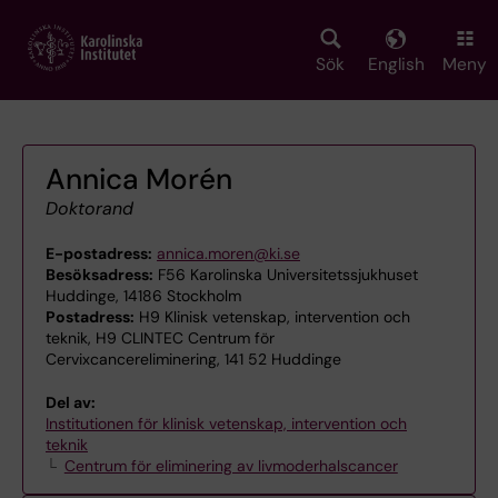
Skip
to
main
Sök
English
Meny
content
Annica Morén
Doktorand
E-postadress:
annica.moren@ki.se
Besöksadress:
F56 Karolinska Universitetssjukhuset
Huddinge, 14186 Stockholm
Postadress:
H9 Klinisk vetenskap, intervention och
teknik, H9 CLINTEC Centrum för
Cervixcancereliminering, 141 52 Huddinge
Del av:
Institutionen för klinisk vetenskap, intervention och
teknik
Centrum för eliminering av livmoderhalscancer