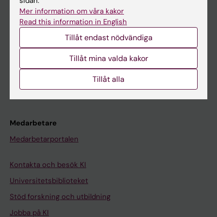
sidan.
Ladok
Mer information om våra kakor
Read this information in English
Canvas
Tillåt endast nödvändiga
Schema
Tillåt mina valda kakor
Studentmejlen
Kurs- och programwebbar
Tillåt alla
Student på KI
Medarbetare
Medarbetarportalen
Kontakta och besök KI
Universitetsbiblioteket
Stöd forskning och utbildning
Jobba på KI