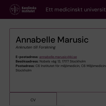
Skip
Ett medicinskt universit
to
main
content
Annabelle Marusic
Anknuten till Forskning
E-postadress:
annabelle.marusic@ki.se
Besöksadress:
Nobels väg 13, 17177 Stockholm
Postadress:
C6 Institutet för miljömedicin, C6 Miljömedicin
Stockholm
CV