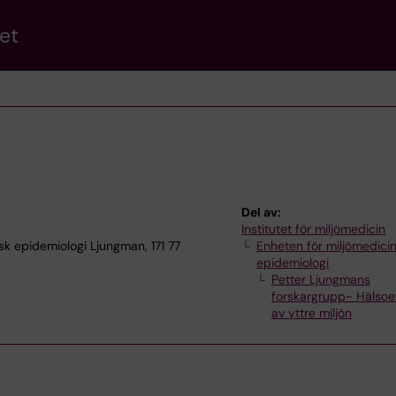
et
Del av:
Institutet för miljömedicin
sk epidemiologi Ljungman, 171 77
Enheten för miljömedici
epidemiologi
Petter Ljungmans
forskargrupp- Hälsoe
av yttre miljön