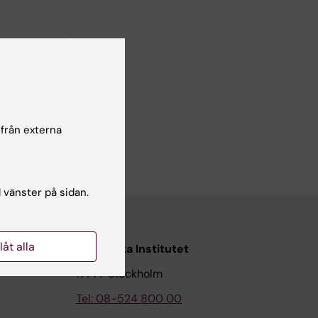
, 2026-2027
 från externa
l vänster på sidan.
llåt alla
Karolinska Institutet
171 77 Stockholm
Tel: 08-524 800 00