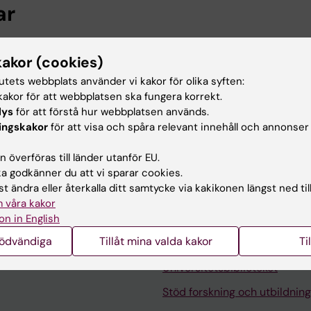
ar
kning, Institutet för miljömedicin, Karolinska Institutet
kakor (cookies)
tutets webbplats använder vi kakor för olika syften:
 utbildning
akor för att webbplatsen ska fungera korrekt.
lys
för att förstå hur webbplatsen används.
ingskakor
för att visa och spåra relevant innehåll och annonser
amen, Karolinska Institutet, 2026
 överföras till länder utanför EU.
 godkänner du att vi sparar cookies.
t ändra eller återkalla ditt samtycke via kakikonen längst ned til
 våra kakor
on in English
nödvändiga
Tillåt mina valda kakor
Ti
Kontakta och besök KI
Universitetsbiblioteket
Stöd forskning och utbildning