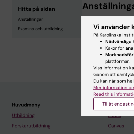
Anställning
Hitta på sidan
Anställningar
Anknuten till Fors
Vi använder 
Examina och utbildning
På Karolinska Insti
Examina och
Nödvändiga
k
Kakor för
ana
Marknadsför
Medicine Masterex
plattformar.
Viss information kan
Genom att samtycka
Du kan när som hels
Mer information om
Read this informati
Tillåt endast 
Huvudmeny
Student
Utbildning
Ladok
Forskarutbildning
Canvas