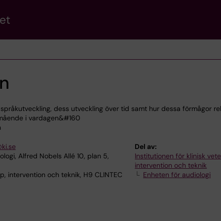
et
n
h språkutveckling, dess utveckling över tid samt hur dessa förmågor re
h mående i vardagen&#160
n
ki.se
Del av:
logi, Alfred Nobels Allé 10, plan 5,
Institutionen för klinisk ve
intervention och teknik
p, intervention och teknik, H9 CLINTEC
Enheten för audiologi