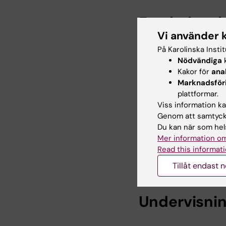
Forskningsb
Vi använder 
På Karolinska Insti
Utgångspunkten i min 
Nödvändiga
k
typer och grader av 
Kakor för
ana
livet. Min erfarenhet
Marknadsför
effekten av tidig inte
plattformar.
att tillgängliggöra o
Viss information kan
kliniska utmaningar i
Genom att samtycka
år. Frågeställningarna
Du kan när som hels
tvärprofesionella sam
Mer information om
professionell utbildn
Read this informati
förutsättningar att ut
Tillåt endast 
Undervisni