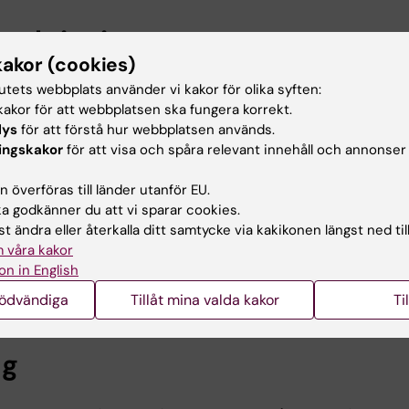
eskrivning
kakor (cookies)
tutets webbplats använder vi kakor för olika syften:
forskning är att skapa goda förutsättningar för att barn
akor för att webbplatsen ska fungera korrekt.
hörselnedsättning ska utveckla sitt lärande och må bra 
lys
för att förstå hur webbplatsen används.
 och forskningsfokus kretsar kring den yngsta målgruppe
ingskakor
för att visa och spåra relevant innehåll och annonser
rvention på både kort och lång sikt. Jag har ett särskilt i
ch utvärdera effekten av nya evidensbaserade metoder s
 överföras till länder utanför EU.
 den hörselhabiliterande verksamheten för patienter mel
 godkänner du att vi sparar cookies.
 som ligger till grund för min forskning uppkommer oftast
t ändra eller återkalla ditt samtycke via kakikonen längst ned til
arbetet. En ytterligare forskningsstrimma som intressera
 våra kakor
ing och utveckling och hur denna påverkar patienternas
on in English
vecklas optimalt.
nödvändiga
Tillåt mina valda kakor
Ti
ng