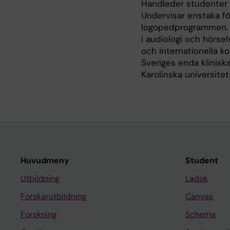
Handleder studenter s
Undervisar enstaka f
logopedprogrammen. J
i audiologi och hörsel
och internationella ko
Sveriges enda klinisk
Karolinska universite
Huvudmeny
Student
Utbildning
Ladok
Forskarutbildning
Canvas
Forskning
Schema