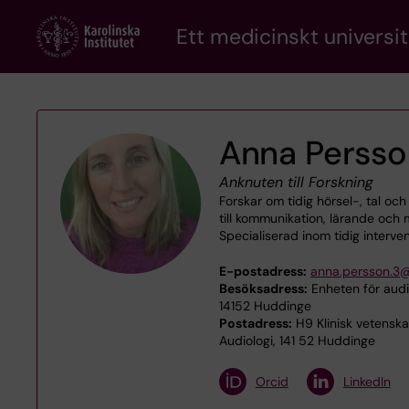
Skip
Ett medicinskt universit
to
main
content
Anna Persso
Anknuten till Forskning
Forskar om tidig hörsel-, tal oc
till kommunikation, lärande oc
Specialiserad inom tidig interve
E-postadress:
anna.persson.3@
Besöksadress:
Enheten för audio
14152 Huddinge
Postadress:
H9 Klinisk vetenska
Audiologi, 141 52 Huddinge
Orcid
LinkedIn