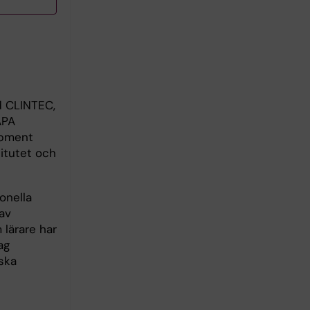
id CLINTEC,
APA
opment
itutet och
onella
av
lärare har
ag
ska