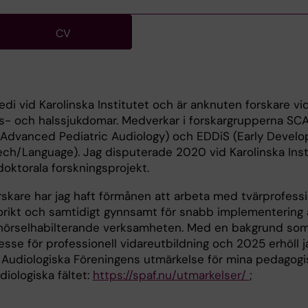
CV
edi vid Karolinska Institutet och är anknuten forskare v
s- och halssjukdomar. Medverkar i forskargrupperna SC
r Advanced Pediatric Audiology) och EDDiS (Early Devel
ch/Language). Jag disputerade 2020 vid Karolinska Inst
tdoktorala forskningsprojekt.
skare har jag haft förmånen att arbeta med tvärprofessi
lärorikt och samtidigt gynnsamt för snabb implementering 
nhörselhabilterande verksamheten. Med en bakgrund som 
resse för professionell vidareutbildning och 2025 erhöll j
Audiologiska Föreningens utmärkelse för mina pedagogi
diologiska fältet:
https://spaf.nu/utmarkelser/
;