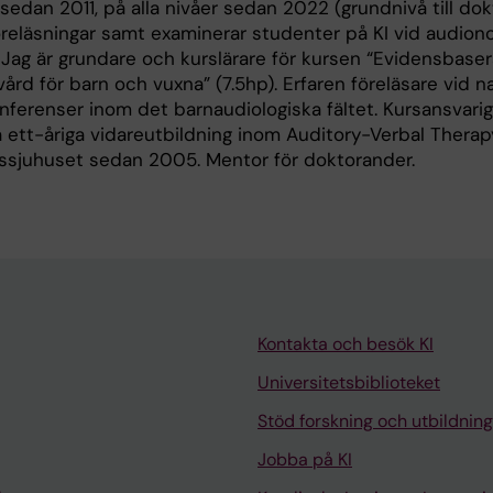
edan 2011, på alla nivåer sedan 2022 (grundnivå till dok
öreläsningar samt examinerar studenter på KI vid audio
ag är grundare och kurslärare för kursen “Evidensbaser
vård för barn och vuxna” (7.5hp). Erfaren föreläsare vid na
nferenser inom det barnaudiologiska fältet. Kursansvarig 
a ett-åriga vidareutbildning inom Auditory-Verbal Therap
tssjuhuset sedan 2005. Mentor för doktorander.
Kontakta och besök KI
Universitetsbiblioteket
Stöd forskning och utbildning
Jobba på KI