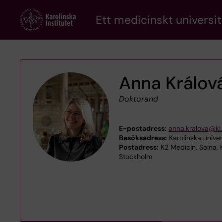
Skip
Ett medicinskt universit
to
main
content
Anna Králov
Doktorand
E-postadress:
anna.kralova@ki
Besöksadress:
Karolinska univer
Postadress:
K2 Medicin, Solna, K
Stockholm