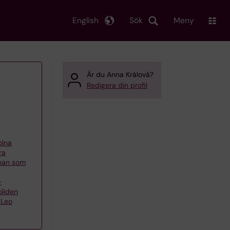
English
Sök
Meny
Är du Anna Králová?
Redigera din profil
olna
ra
nnan som
–
oliden
 Leo