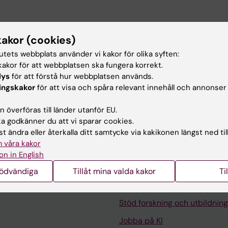
n KI
kakor (cookies)
tutets webbplats använder vi kakor för olika syften:
tyg för att studera infektion och immunitet
akor för att webbplatsen ska fungera korrekt.
lys
för att förstå hur webbplatsen används.
dare vid avdelningen för infektionssjukdomar, institutio
ingskakor
för att visa och spåra relevant innehåll och annonser
 överföras till länder utanför EU.
 godkänner du att vi sparar cookies.
t ändra eller återkalla ditt samtycke via kakikonen längst ned til
 våra kakor
on in English
Kontakta och besök KI
nödvändiga
Tillåt mina valda kakor
Ti
Universitetsbiblioteket
Stöd forskning och utbildning
Jobba på KI