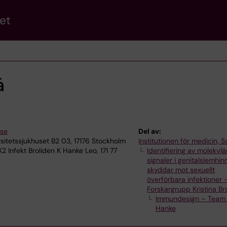
et
á
.se
Del av:
sitetssjukhuset B2 03, 17176 Stockholm
Institutionen för medicin, S
2 Infekt Broliden K Hanke Leo, 171 77
Identifiering av molekylä
signaler i genitalslemhi
skyddar mot sexuellt
överförbara infektioner 
Forskargrupp Kristina Br
Immundesign – Team
Hanke