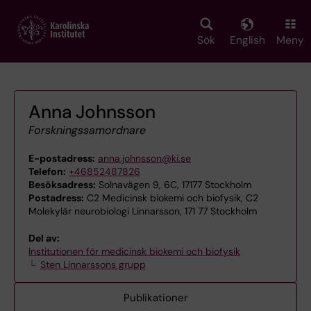
Skip
to
main
Sök
English
Meny
content
Anna Johnsson
Forskningssamordnare
E-postadress:
anna.johnsson@ki.se
Telefon:
+46852487826
Besöksadress:
Solnavägen 9, 6C, 17177 Stockholm
Postadress:
C2 Medicinsk biokemi och biofysik, C2
Molekylär neurobiologi Linnarsson, 171 77 Stockholm
Del av:
Institutionen för medicinsk biokemi och biofysik
Sten Linnarssons grupp
Publikationer