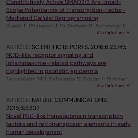
Constitutively Active SMAD2/3 Are Broad-
Linnarsson S
Scope Potentiators of Transcription-Factor-
Mediated Cellular Reprogramming
Ruetz T; Pfisterer U; Di Stefano B; Ashmore J;
Alla författare
Beniazza M; Tian TV; Kaemena DF; Tosti L; Tan
W; Manning JR; Chantzoura E; Ottosson DR;
ARTICLE:
SCIENTIFIC REPORTS.
2016;6:22745
Collombet S; Johnsson A; Cohen E; Yusa K;
NOD-like receptor signaling and
Linnarsson S; Graf T; Parmar M; Kaji K
inflammasome-related pathways are
highlighted in psoriatic epidermis
Tervaniemi MH; Katayama S; Skoog T; Siitonen
Alla författare
HA; Vuola J; Nuutila K; Sormunen R; Johnsson
A; Linnarsson S; Suomela S; Kankuri E; Kere J;
ARTICLE:
NATURE COMMUNICATIONS.
Elomaa O
2015;6:8207
Novel PRD-like homeodomain transcription
factors and retrotransposon elements in early
human development