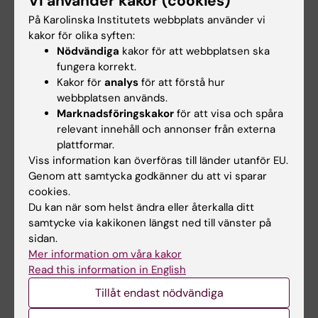
Vi använder kakor (cookies)
Xue-Franzen Y; Johnsson A; Brodin D;
På Karolinska Institutets webbplats använder vi
Alla författare
Henriksson J; Burglin TR; Wright APH
kakor för olika syften:
Nödvändiga
kakor för att webbplatsen ska
ARTICLE:
CELL CYCLE.
2010;9(3):467-471
fungera korrekt.
The role of specific HAT-HDAC interactions in
Kakor för
analys
för att förstå hur
webbplatsen används.
transcriptional elongation
Marknadsföringskakor
för att visa och spåra
Johnsson AE; Wright APH
relevant innehåll och annonser från externa
plattformar.
ARTICLE:
BMC GENOMICS.
2010;11:59
Viss information kan överföras till länder utanför EU.
Expression profiling of
S
.
pombe
Genom att samtycka godkänner du att vi sparar
acetyltransferase mutants identifies
cookies.
redundant pathways of gene regulation
Du kan när som helst ändra eller återkalla ditt
samtycke via kakikonen längst ned till vänster på
Nugent RL; Johnsson A; Fleharty B; Gogol M;
sidan.
Alla författare
Xue-Franzen Y; Seidel C; Wright APH; Forsburg
Mer information om våra kakor
SL
Read this information in English
ARTICLE:
EMBO REPORTS.
2009;10(9):1009-
1014
Tillåt endast nödvändiga
HAT-HDAC interplay modulates global histone