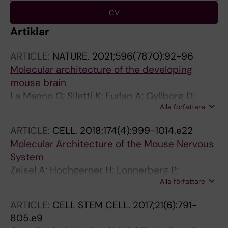
CV
Artiklar
ARTICLE:
NATURE.
2021;596(7870):92-96
Molecular architecture of the developing
mouse brain
La Manno G; Siletti K; Furlan A; Gyllborg D;
Alla författare
Vinsland E; Mossi Albiach A; Mattsson
Langseth C; Khven I; Lederer AR; Dratva LM;
ARTICLE:
CELL.
2018;174(4):999-1014.e22
Johnsson A; Nilsson M; Lonnerberg P;
Molecular Architecture of the Mouse Nervous
Linnarsson S
System
Zeisel A; Hochgerner H; Lonnerberg P;
Alla författare
Johnsson A; Memic F; van der Zwan J; Haring
M; Braun E; Borm LE; La Manno G; Codeluppi S;
ARTICLE:
CELL STEM CELL.
2017;21(6):791-
Furlan A; Lee K; Skene N; Harris KD; Hjerling-
805.e9
Leffler J; Arenas E; Ernfors P; Marklund U;