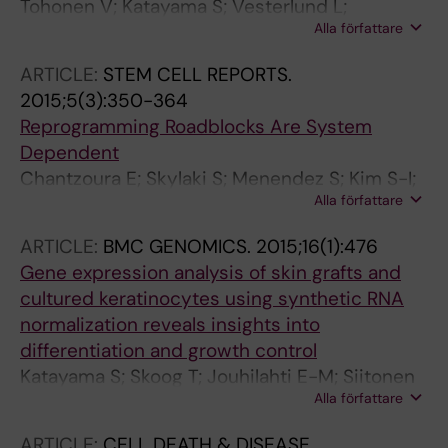
Tohonen V; Katayama S; Vesterlund L;
Alla författare
Jouhilahti E-M; Sheikhi M; Madissoon E;
Filippini-Cattaneo G; Jaconi M; Johnsson A;
ARTICLE:
STEM CELL REPORTS.
Burglin TR; Linnarsson S; Hovatta O; Kere J
2015;5(3):350-364
Reprogramming Roadblocks Are System
Dependent
Chantzoura E; Skylaki S; Menendez S; Kim S-I;
Alla författare
Johnsson A; Linnarsson S; Woltjen K;
Chambers I; Kaji K
ARTICLE:
BMC GENOMICS.
2015;16(1):476
Gene expression analysis of skin grafts and
cultured keratinocytes using synthetic RNA
normalization reveals insights into
differentiation and growth control
Katayama S; Skoog T; Jouhilahti E-M; Siitonen
Alla författare
HA; Nuutila K; Tervaniemi MH; Vuola J;
Johnsson A; Lonnerberg P; Linnarsson S;
ARTICLE:
CELL DEATH & DISEASE.