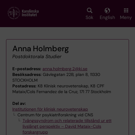
Skip
to
main
Sök
English
Meny
content
Anna Holmberg
Postdoktorala Studier
E-postadress:
anna.holmberg.2@ki.se
Besöksadress:
Gävlegatan 22B, plan 8, 11330
STOCKHOLM
Postadress:
K8 Klinisk neurovetenskap, K8 CPF
Mataix/Cols Fernandez de la Cruz, 171 77 Stockholm
Del av:
Institutionen för klinisk neurovetenskap
Centrum för psykiatriforskning vid CNS
Tvångssyndrom och relaterade tillstånd ur ett
livslångt perspektiv – David Mataix-Cols
forskargrupp