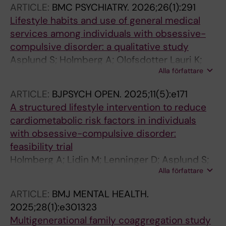
ARTICLE:
BMC PSYCHIATRY.
2026;26(1):291
Lifestyle habits and use of general medical
services among individuals with obsessive-
compulsive disorder: a qualitative study
Asplund S; Holmberg A; Olofsdotter Lauri K;
Alla författare
Lenninger D; Ivanova E; Lidin M; Ruck C;
Martinsson L; Mataix-Cols D; Fernandez de la
ARTICLE:
BJPSYCH OPEN.
2025;11(5):e171
Cruz L
A structured lifestyle intervention to reduce
cardiometabolic risk factors in individuals
with obsessive-compulsive disorder:
feasibility trial
Holmberg A; Lidin M; Lenninger D; Asplund S;
Alla författare
Lavebratt C; Ruck C; Martinsson L; Mataix-
Cols D; Fernandez de la Cruz L
ARTICLE:
BMJ MENTAL HEALTH.
2025;28(1):e301323
Multigenerational family coaggregation study