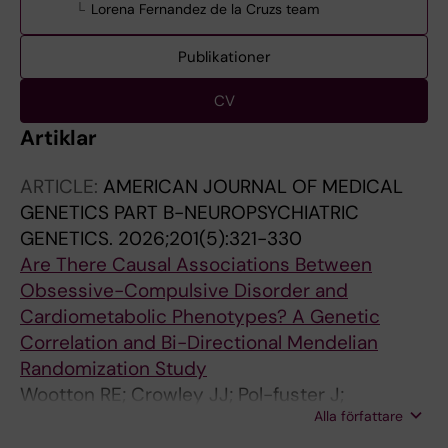
Lorena Fernandez de la Cruzs team
Publikationer
CV
Artiklar
ARTICLE:
AMERICAN JOURNAL OF MEDICAL
GENETICS PART B-NEUROPSYCHIATRIC
GENETICS.
2026;201(5):321-330
Are There Causal Associations Between
Obsessive-Compulsive Disorder and
Cardiometabolic Phenotypes? A Genetic
Correlation and Bi-Directional Mendelian
Randomization Study
Wootton RE; Crowley JJ; Pol-fuster J;
Alla författare
Holmberg A; Ruck C; Mataix-Cols D;
Fernandez de la Cruz L