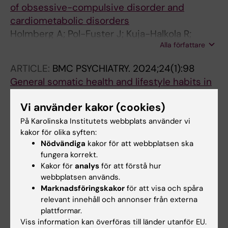
of obsessive-compulsive disorder and
cardiometabolic disorders
Holmberg A; Pol-Fuster J; Kuja-Halkola R;
Alla författare
Larsson H; Lichtenstein P; Chang Z; D'Onofrio
BM; Brikell I; Sidorchuk A; Isomura K; Crowley
ARTICLE:
BMC PSYCHIATRY.
2024;24(1):98
JJ; Martinsson L; Ruck C; Mataix-Cols D;
General somatic health and lifestyle habits in
Fernandez de la Cruz L
individuals with obsessive- compulsive
Vi använder kakor (cookies)
disorder: an international survey
Holmberg A; Martinsson L; Lidin M; Ruck C;
På Karolinska Institutets webbplats använder vi
kakor för olika syften:
Alla författare
Mataix-Cols D; Fernandez de la Cruz L
Nödvändiga
kakor för att webbplatsen ska
fungera korrekt.
Alla övriga publikationer
Kakor för
analys
för att förstå hur
webbplatsen används.
Marknadsföringskakor
för att visa och spåra
DOCTORAL THESIS:
2026
relevant innehåll och annonser från externa
Somatic health and lifestyle habits in
plattformar.
obsessive-compulsive disorder
Viss information kan överföras till länder utanför EU.