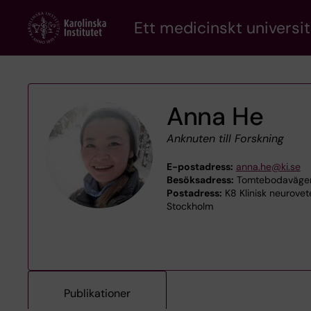
Skip
Ett medicinskt universit
to
main
content
Anna He
Anknuten till Forskning
E-postadress:
anna.he@ki.se
Besöksadress:
Tomtebodavägen 1
Postadress:
K8 Klinisk neurovet
Stockholm
Publikationer