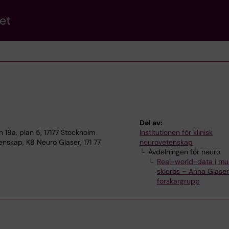
et
Del av:
8a, plan 5, 17177 Stockholm
Institutionen för klinisk
enskap, K8 Neuro Glaser, 171 77
neurovetenskap
Avdelningen för neuro
Real-world-data i mul
skleros – Anna Glase
forskargrupp