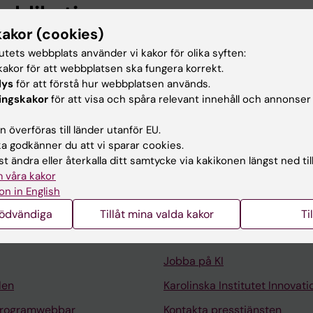
publikationer
kakor (cookies)
024
tutets webbplats använder vi kakor för olika syften:
inants of quality of care and outcomes in multiple scl
akor för att webbplatsen ska fungera korrekt.
lys
för att förstå hur webbplatsen används.
ingskakor
för att visa och spåra relevant innehåll och annonser
 överföras till länder utanför EU.
 godkänner du att vi sparar cookies.
t ändra eller återkalla ditt samtycke via kakikonen längst ned til
 våra kakor
Kontakta och besök KI
on in English
Universitetsbiblioteket
nödvändiga
Tillåt mina valda kakor
Ti
Stöd forskning och utbildning
Jobba på KI
len
Karolinska Institutet Innovati
programwebbar
Kontakta presstjänsten