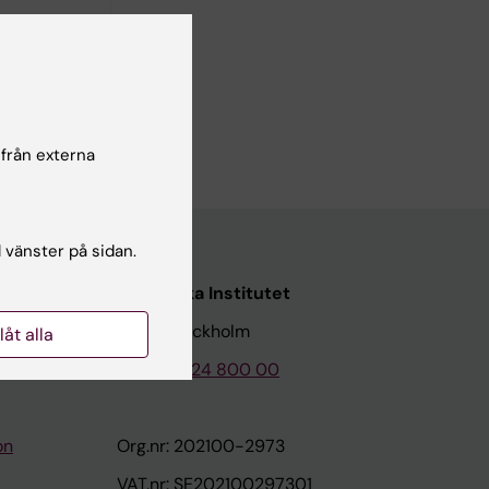
erosis
 från externa
l vänster på sidan.
Karolinska Institutet
171 77 Stockholm
llåt alla
Tel: 08-524 800 00
on
Org.nr: 202100-2973
VAT.nr: SE202100297301