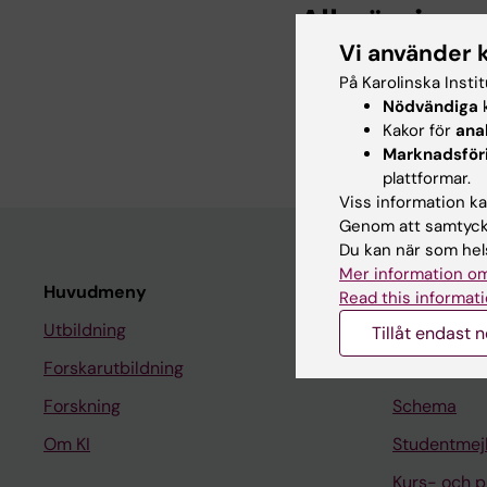
Alla övriga 
Vi använder 
DOCTORAL THESIS:
2
På Karolinska Insti
Socioeconomic determ
Nödvändiga
k
He A
Kakor för
ana
Marknadsför
plattformar.
Viss information kan
Genom att samtycka
Du kan när som hels
Mer information om
Huvudmeny
Student
Read this informati
Utbildning
Ladok
Tillåt endast 
Forskarutbildning
Canvas
Forskning
Schema
Om KI
Studentmej
Kurs- och 