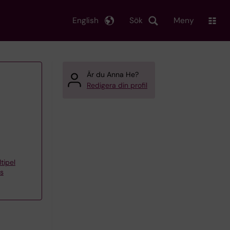
English
Sök
Meny
Är du Anna He?
Redigera din profil
tipel
rs