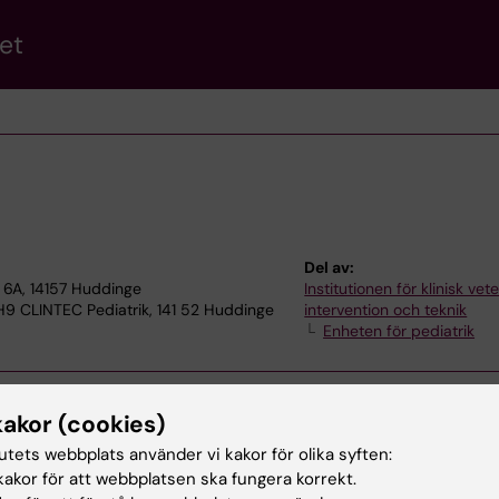
et
Del av:
 6A, 14157 Huddinge
Institutionen för klinisk ve
 H9 CLINTEC Pediatrik, 141 52 Huddinge
intervention och teknik
Enheten för pediatrik
kakor (cookies)
tutets webbplats använder vi kakor för olika syften:
akor för att webbplatsen ska fungera korrekt.