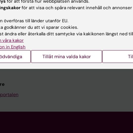
Kontakta och besök KI
lys
för att förstå hur webbplatsen används.
ingskakor
för att visa och spåra relevant innehåll och annonser
Universitetsbiblioteket
 överföras till länder utanför EU.
Stöd forskning och utbildning
 godkänner du att vi sparar cookies.
Jobba på KI
t ändra eller återkalla ditt samtycke via kakikonen längst ned til
 våra kakor
len
Karolinska Institutet Innovati
on in English
programwebbar
Kontakta presstjänsten
nödvändiga
Tillåt mina valda kakor
Ti
KI
re
portalen