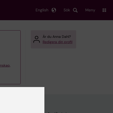
English
Sök
Meny
Är du Anna Dahl?
Redigera din profil
tenskap,