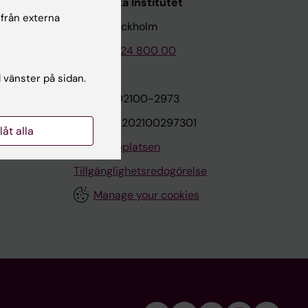
Karolinska Institutet
 från externa
171 77 Stockholm
Tel: 08-524 800 00
l vänster på sidan.
on
Org.nr: 202100-2973
VAT.nr: SE202100297301
llåt alla
Om webbplatsen
Tillgänglighetsredogörelse
Manage your cookies