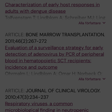
Characterization of early host responses in
adults with dengue disease
Tolfvenstam T; Lindblom A; Schreiber MJ; Ling
Alla författare
L; Chow A; Ooi EE; Hibberd ML
ARTICLE:
BONE MARROW TRANSPLANTATION.
2011;46(2):267-272
Evaluation of a surveillance strategy for early
detection of adenovirus by PCR of peripheral
blood in hematopoietic SCT recipients:
incidence and outcome
Ohrmalm L; Lindblom A; Omar H; Norbeck O;
Alla författare
Gustafson I; Lewensohn-Fuchs I; Johansson
J-E; Brune M; Ljungman P; Broliden K
ARTICLE:
JOURNAL OF CLINICAL VIROLOGY.
2010;47(3):234-237
Respiratory viruses, a common
microbiological finding in neutropenic