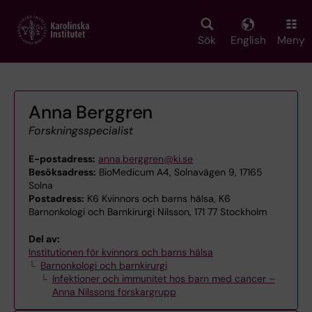
Skip
to
main
Sök
English
Meny
content
Anna Berggren
Forskningsspecialist
E-postadress:
anna.berggren@ki.se
Besöksadress:
BioMedicum A4, Solnavägen 9, 17165
Solna
Postadress:
K6 Kvinnors och barns hälsa, K6
Barnonkologi och Barnkirurgi Nilsson, 171 77 Stockholm
Del av:
Institutionen för kvinnors och barns hälsa
Barnonkologi och barnkirurgi
Infektioner och immunitet hos barn med cancer –
Anna Nilssons forskargrupp