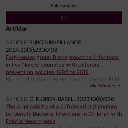
Publikationer
CV
Artiklar
ARTICLE:
EUROSURVEILLANCE.
2024;29(3):2300193
Early-onset group B streptococcal infections
in five Nordic countries with different
prevention policies, 1995 to 2019
Bjorklund V; Saxen H; Hertting O; Carlsen ELM;
Alla författare
Hoffmann S; Hakansson S; Thors VS;
Haraldsson A; Brigtsen AK; Dollner H;
ARTICLE:
CHILDREN-BASEL.
2023;10(6):966
Huhtamaki H; Pokka T; Ruuska TS
The Applicability of a 2-Transcript Signature
to Identify Bacterial Infections in Children with
Febrile Neutropenia