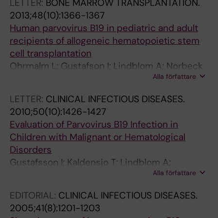
LETTER:
BONE MARROW TRANSPLANTATION.
2013;48(10):1366-1367
Human parvovirus B19 in pediatric and adult
recipients of allogeneic hematopoietic stem
cell transplantation
Ohrmalm L; Gustafson I; Lindblom A; Norbeck
Alla författare
O; Johansson J-E; Brune M; Ljungman P;
Broliden K
LETTER:
CLINICAL INFECTIOUS DISEASES.
2010;50(10):1426-1427
Evaluation of Parvovirus B19 Infection in
Children with Malignant or Hematological
Disorders
Gustafsson I; Kaldensjo T; Lindblom A;
Alla författare
Norbeck O; Henter J-I; Tolfvenstam T; Broliden
K
EDITORIAL:
CLINICAL INFECTIOUS DISEASES.
2005;41(8):1201-1203