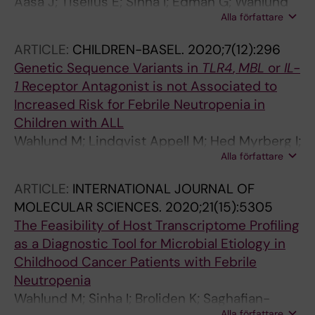
Aasa J; Tiselius E; Sinha I; Edman G; Wahlund
Alla författare
M; Hedengren SS; Nilsson A; Berggren A
ARTICLE:
CHILDREN-BASEL.
2020;7(12):296
Genetic Sequence Variants in
TLR4
,
MBL
or
IL-
1
Receptor Antagonist is not Associated to
Increased Risk for Febrile Neutropenia in
Children with ALL
Wahlund M; Lindqvist Appell M; Hed Myrberg I;
Alla författare
Berggren A; Nilsson A
ARTICLE:
INTERNATIONAL JOURNAL OF
MOLECULAR SCIENCES.
2020;21(15):5305
The Feasibility of Host Transcriptome Profiling
as a Diagnostic Tool for Microbial Etiology in
Childhood Cancer Patients with Febrile
Neutropenia
Wahlund M; Sinha I; Broliden K; Saghafian-
Alla författare