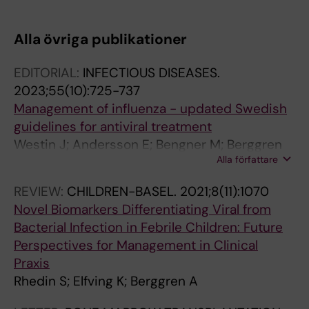
Alla övriga publikationer
EDITORIAL:
INFECTIOUS DISEASES.
2023;55(10):725-737
Management of influenza - updated Swedish
guidelines for antiviral treatment
Westin J; Andersson E; Bengner M; Berggren
Alla författare
A; Brytting M; Ernstad EG; Nilsson AC; Wahlloef
M; Westman G; Furberg M
REVIEW:
CHILDREN-BASEL.
2021;8(11):1070
Novel Biomarkers Differentiating Viral from
Bacterial Infection in Febrile Children: Future
Perspectives for Management in Clinical
Praxis
Rhedin S; Elfving K; Berggren A