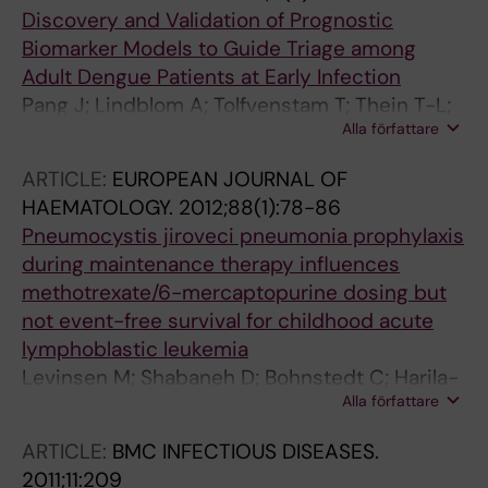
Discovery and Validation of Prognostic
Biomarker Models to Guide Triage among
Adult Dengue Patients at Early Infection
Pang J; Lindblom A; Tolfvenstam T; Thein T-L;
Alla författare
Naim ANM; Ling L; Chow A; Chen MI-C; Ooi EE;
Leo YS; Hibberd ML
ARTICLE:
EUROPEAN JOURNAL OF
HAEMATOLOGY.
2012;88(1):78-86
Pneumocystis jiroveci pneumonia prophylaxis
during maintenance therapy influences
methotrexate/6-mercaptopurine dosing but
not event-free survival for childhood acute
lymphoblastic leukemia
Levinsen M; Shabaneh D; Bohnstedt C; Harila-
Alla författare
Saari A; Jonsson OG; Kanerva J; Lindblom A;
Lund B; Andersen EW; Schmiegelow K
ARTICLE:
BMC INFECTIOUS DISEASES.
2011;11:209