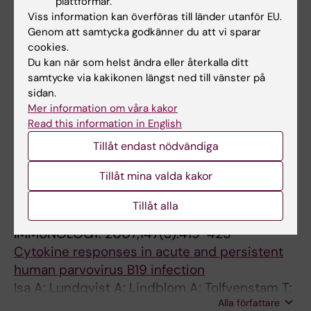
plattformar.
Gustafson I; Lindblom A; Yun Z; Omar H;
Viss information kan överföras till länder utanför EU.
Alla författare
Engstrom L; Lewensohn-Fuchs I; Ljungman P;
Genom att samtycka godkänner du att vi sparar
cookies.
Broliden K
ARTICLE:
CLINICAL INFECTIOUS DISEASES.
Du kan när som helst ändra eller återkalla ditt
2008;46(4):528-536
samtycke via kakikonen längst ned till vänster på
sidan.
Parvovirus B19 infection in children with acute
Mer information om våra kakor
lymphoblastic leukemia is associated with
Read this information in English
cytopenia resulting in prolonged interruptions
Tillåt endast nödvändiga
of chemotherapy
Lindblom A; Heyman M; Gustafsson I; Norbeck
Tillåt mina valda kakor
Alla författare
O; Kaldensjo T; Vernby A; Henter J-I;
Tolfvenstam T; Broliden K
Tillåt alla
ARTICLE:
CLINICAL AND EXPERIMENTAL
IMMUNOLOGY.
2007;147(3):419-425
Cytokine responses in acute and persistent
human parvovirus B19 infection
Isa A; Lundqvist A; Lindblom A; Tolfvenstam T;
Alla författare
Broliden K