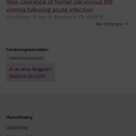
Slow clearance of human parvovirus B19
viremia following acute infection
Lindblom A; Isa A; Norbeck O; Wolf S;
Alla författare
Johansson B; Broliden K; Tolfvenstam T
Forskningsområden:
Infektionsmedicin
Är du Anna Berggren?
Redigera din profil
Huvudmeny
Utbildning