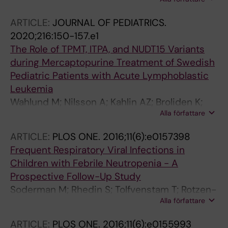
Hedengren S; Nilsson A; Berggren A
ARTICLE:
JOURNAL OF PEDIATRICS.
2020;216:150-157.e1
The Role of TPMT, ITPA, and NUDT15 Variants
during Mercaptopurine Treatment of Swedish
Pediatric Patients with Acute Lymphoblastic
Leukemia
Wahlund M; Nilsson A; Kahlin AZ; Broliden K;
Alla författare
Myrberg IH; Appell ML; Berggren A
ARTICLE:
PLOS ONE.
2016;11(6):e0157398
Frequent Respiratory Viral Infections in
Children with Febrile Neutropenia - A
Prospective Follow-Up Study
Soderman M; Rhedin S; Tolfvenstam T; Rotzen-
Alla författare
Ostlund M; Albert J; Broliden K; Lindblom A
ARTICLE:
PLOS ONE.
2016;11(6):e0155993