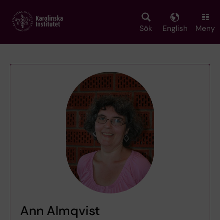
Skip
to
main
Sök
English
Meny
content
Ann Almqvist