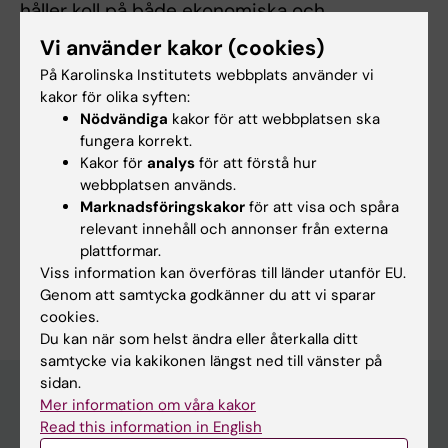
håller koll på både ekonomiska och
personalrelaterade aspekter.
Vi använder kakor (cookies)
På Karolinska Institutets webbplats använder vi
Som valt skyddsombud och fackliga
kakor för olika syften:
representant för SACO på MEB, är jag även
Nödvändiga
kakor för att webbplatsen ska
engagerad i att säkerställa arbetsmiljön och
fungera korrekt.
Kakor för
analys
för att förstå hur
arbetstagarnas intressen.
webbplatsen används.
Marknadsföringskakor
för att visa och spåra
relevant innehåll och annonser från externa
plattformar.
Viss information kan överföras till länder utanför EU.
Är du Ann Almqvist?
Genom att samtycka godkänner du att vi sparar
Redigera din profil
cookies.
Du kan när som helst ändra eller återkalla ditt
samtycke via kakikonen längst ned till vänster på
sidan.
Mer information om våra kakor
Read this information in English
Huvudmeny