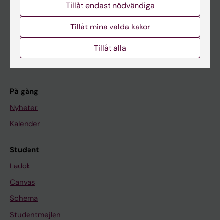
Tillåt endast nödvändiga
Utbildning
Tillåt mina valda kakor
Forskarutbildning
Forskning
Tillåt alla
Om KI
På gång
Nyheter
Kalender
Student
Ladok
Canvas
Schema
Studentmejlen