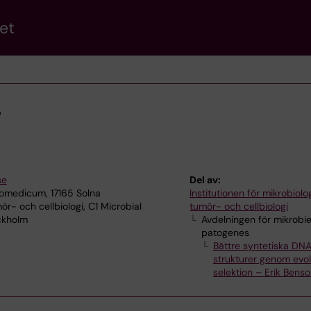
et
r
se
Del av:
omedicum, 17165 Solna
Institutionen för mikrobiolog
ör- och cellbiologi, C1 Microbial
tumör- och cellbiologi
ckholm
Avdelningen för mikrobie
patogenes
Bättre syntetiska DN
strukturer genom evol
selektion – Erik Bens