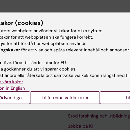
publikationer
kakor (cookies)
tutets webbplats använder vi kakor för olika syften:
025
akor för att webbplatsen ska fungera korrekt.
l reconstruction of concatenated fragments from long
lys
för att förstå hur webbplatsen används.
ingskakor
för att visa och spåra relevant innehåll och annonser
; Rajwar A; Benson E; Sahlin K
 överföras till länder utanför EU.
 godkänner du att vi sparar cookies.
t ändra eller återkalla ditt samtycke via kakikonen längst ned til
 våra kakor
on in English
Kontakta och besök KI
nödvändiga
Tillåt mina valda kakor
Ti
Universitetsbiblioteket
Stöd forskning och utbildning
Jobba på KI