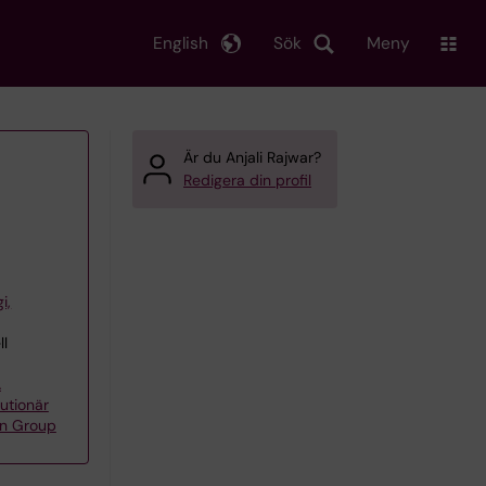
English
Sök
Meny
Är du Anjali Rajwar?
Redigera din profil
i,
ll
A
utionär
on Group