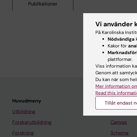
Publikationer
Alla övriga 
Vi använder 
På Karolinska Insti
PREPRINT:
BIORXIV.
2
Nödvändiga
k
cONcat: Computationa
Kakor för
ana
Nanopore reads
Marknadsför
Petri AJ; Nguyen MT-H
plattformar.
Viss information kan
Genom att samtycka
Du kan när som hels
Mer information om
Read this informati
Huvudmeny
Student
Tillåt endast 
Utbildning
Ladok
Forskarutbildning
Canvas
Forskning
Schema