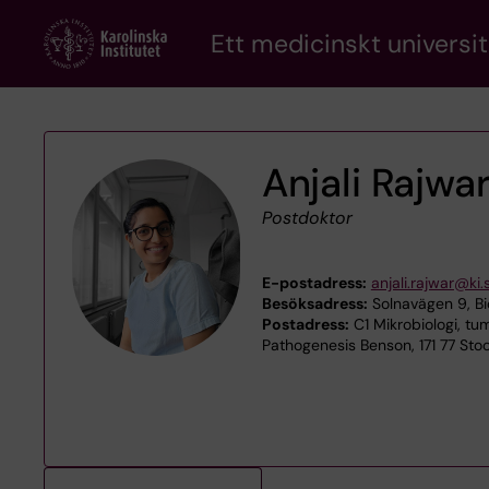
Skip
Ett medicinskt universit
to
main
content
Anjali Rajwa
Postdoktor
E-postadress:
anjali.rajwar@ki.
Besöksadress:
Solnavägen 9, Bi
Postadress:
C1 Mikrobiologi, tum
Pathogenesis Benson, 171 77 Sto