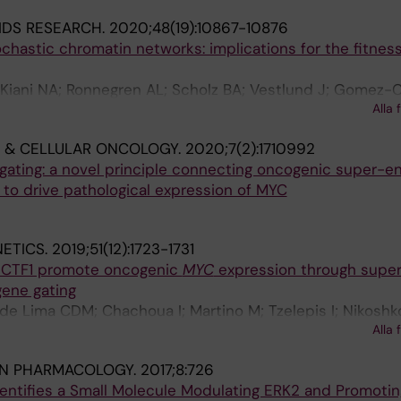
IDS RESEARCH.
2020;48(19):10867-10876
ochastic chromatin networks: implications for the fitness
 Kiani NA; Ronnegren AL; Scholz BA; Vestlund J; Gomez-
Alla 
Ohlsson R
 & CELLULAR ONCOLOGY.
2020;7(2):1710992
ting: a novel principle connecting oncogenic super-e
 to drive pathological expression of MYC
ETICS.
2019;51(12):1723-1731
HCTF1 promote oncogenic
MYC
expression through supe
ene gating
de Lima CDM; Chachoua I; Martino M; Tzelepis I; Nikoshk
Alla 
 EG; Bhartiya D; Gondor A; Ohlsson R
IN PHARMACOLOGY.
2017;8:726
entifies a Small Molecule Modulating ERK2 and Promoti