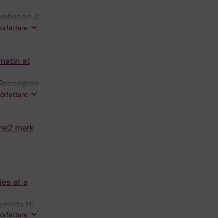
akobsson J;
dor A;
författare
matin at
 Ronnegren
M; Rathje
författare
9me2 mark
ies at a
Sumida N;
författare