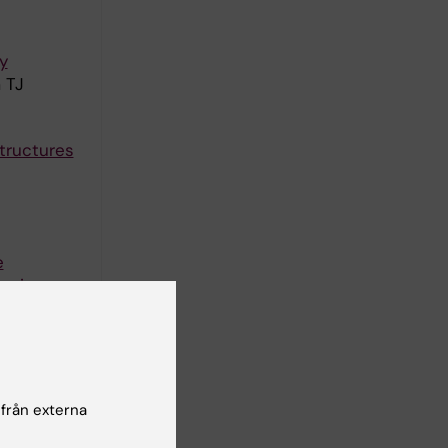
y
 TJ
structures
e
on in
75:493-
 från externa