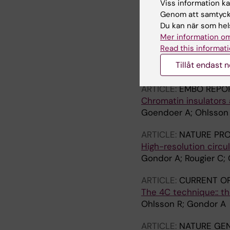
Viss information kan
Genom att samtycka
ARTICLE:
GENES & D
Du kan när som hels
Nonallelic transvectio
Mer information om
control region durin
Read this informati
Sandhu KS; Shi C; Sjol
Tillåt endast 
Imreh MP; Ohlsson R
ARTICLE:
EMBO REPO
Chromatin insulators
Goendoer A; Ohlsson
ARTICLE:
NATURE PR
High-resolution circ
Gondor A; Rougier C;
ARTICLE:
CURRENT OP
The 4C technique:: th
Ohlsson R; Gondor A
ARTICLE:
NATURE GEN