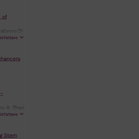
 of
Cabrero D;
författare
nhancers
r-
ov A; Zhao
författare
ng Stem