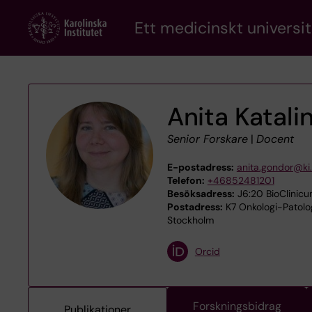
Skip
Ett medicinskt universit
to
main
content
Anita Katal
Senior Forskare
|
Docent
E-postadress:
anita.gondor@ki
Telefon:
+46852481201
Besöksadress:
J6:20 BioClinicum
Postadress:
K7 Onkologi-Patolog
Stockholm
Orcid
Forskningsbidrag
Publikationer