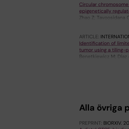
Circular chromosome 
epigenetically regula
Zhao Z; Tavoosidana G
Sandhu KS; Singh U; Pa
ARTICLE:
INTERNATIO
Identification of limi
tumor using a tiling-
Benetkiewicz M; Díaz 
JP
A
J
A
R
O
R
T
U
T
I
R
I
C
N
C
Alla övriga 
L
A
L
E
L
E
:
A
:
PREPRINT:
BIORXIV.
2
M
R
A