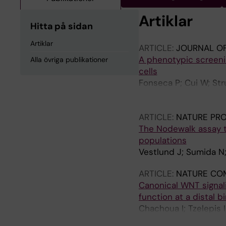
Artiklar
Hitta på sidan
Artiklar
ARTICLE:
JOURNAL OF
A phenotypic screeni
Alla övriga publikationer
cells
Fonseca P; Cui W; Str
Chen X; Tobin NP; Sea
Holmgren L
ARTICLE:
NATURE PR
The Nodewalk assay to
populations
Vestlund J; Sumida N
ARTICLE:
NATURE CO
Canonical WNT signal
function at a distal b
Chachoua I; Tzelepis
Vestlund J; de Lima 