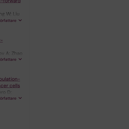
d-forward
ng W; Liu
zelepis I;
författare
 R; Göndör
r-
ov A; Zhao
författare
pulation-
ncer cells
ro D;
författare