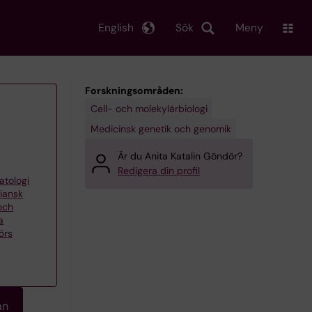
English
Sök
Meny
Forskningsområden:
Cell- och molekylärbiologi
Medicinsk genetik och genomik
Är du Anita Katalin Göndör?
Redigera din profil
atologi
iansk
och
a
örs
an