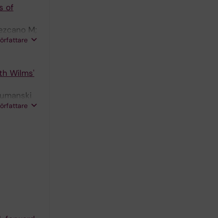
s of
Lezcano M;
författare
ith Wilms'
Dumanski
författare