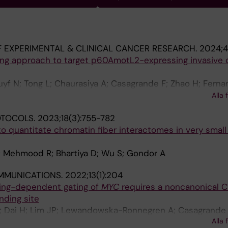
 EXPERIMENTAL & CLINICAL CANCER RESEARCH.
2024;43
ng approach to target p60AmotL2-expressing invasive 
uyf N; Tong L; Chaurasiya A; Casagrande F; Zhao H; Ferna
shore-Ludlow B; Lundqvist A; Hartman J; Gondor A; Ostl
Alla 
OTOCOLS.
2023;18(3):755-782
 quantitate chromatin fiber interactomes in very small 
; Mehmood R; Bhartiya D; Wu S; Gondor A
MMUNICATIONS.
2022;13(1):204
ing-dependent gating of
MYC
requires a noncanonical 
inding site
 I; Dai H; Lim JP; Lewandowska-Ronnegren A; Casagrande 
Alla 
CDM; Bhartiya D; Scholz BA; Martino M; Mehmood R; Gond