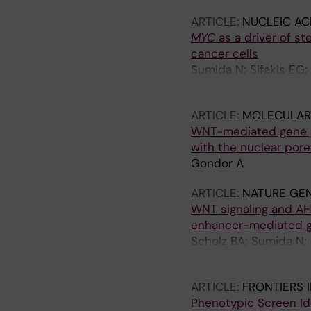
ARTICLE:
NUCLEIC AC
MYC
as a driver of st
cancer cells
Sumida N; Sifakis EG;
Tegner J; Gondor A; 
ARTICLE:
MOLECULAR
WNT-mediated gene ga
with the nuclear pore
Gondor A
ARTICLE:
NATURE GEN
WNT signaling and A
enhancer-mediated g
Scholz BA; Sumida N; 
H; Mehmood R; Sifakis
ARTICLE:
FRONTIERS 
Phenotypic Screen Id