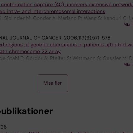
conformation capture (4C) uncovers extensive network
ted intra- and interchromosomal interactions
; Sjolinder M; Gondor A; Mariano P; Wang S; Kanduri C; 
Alla 
nt V; Tiwari V; Kurukuti S; Ohlsson R
NAL JOURNAL OF CANCER.
2006;119(3):571-578
ted regions of genetic aberrations in patients affected w
path chromosome 22 array.
de Ståhl T; Gördör A; Pfeifer S; Wittmann S; Gessler M; 
Alla 
Visa fler
publikationer
026