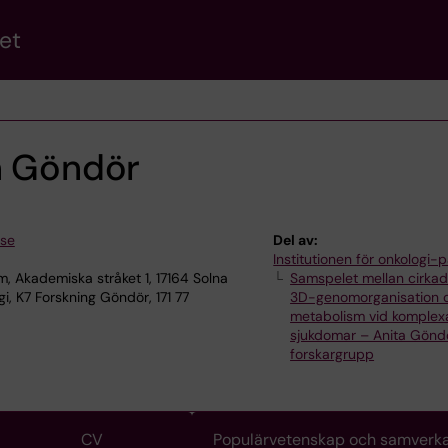
et
in Göndör
.se
Del av:
Institutionen för onkologi-p
, Akademiska stråket 1, 17164 Solna
Samspelet mellan cirkad
i, K7 Forskning Göndör, 171 77
3D-genomorganisation 
metabolism vid komplex
sjukdomar – Anita Gönd
forskargrupp
CV
Populärvetenskap och samverk