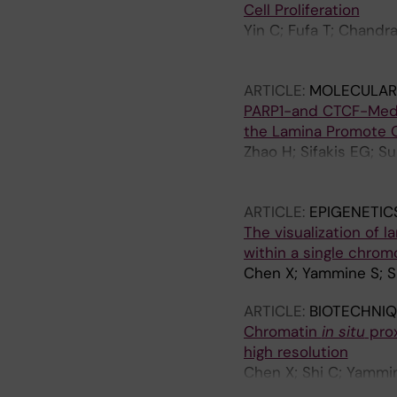
Cell Proliferation
Yin C; Fufa T; Chandr
Varnoosfaderani FS; M
Andang M; Kitambi SS
ARTICLE:
MOLECULAR
PARP1-and CTCF-Medi
the Lamina Promote Os
Zhao H; Sifakis EG; S
AL; de Lima CDM; Varn
L-S; Nemeti B; Fredlu
ARTICLE:
EPIGENETIC
The visualization of
within a single chrom
Chen X; Yammine S; S
ARTICLE:
BIOTECHNIQ
Chromatin
in situ
prox
high resolution
Chen X; Shi C; Yammi
Widengren J; Ohlsson