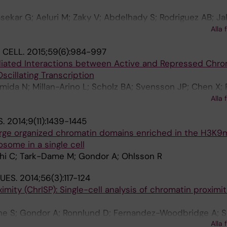
asekar G; Aeluri M; Zaky V; Abdelhady S; Rodriguez AB; J
ahalingam J; Liu J; Larsson O; Hovatta O; Gaunitz F; Gon
Alla 
 CELL.
2015;59(6):984-997
ated Interactions between Active and Repressed Chro
cillating Transcription
umida N; Millan-Arino L; Scholz BA; Svensson JP; Chen X;
oosfaderani FS; Shi C; Loseva O; Yammine S; Israelsson 
Alla 
nd E; Helleday T; Imreh MP; Gondor A
S.
2014;9(11):1439-1445
 large organized chromatin domains enriched in the H3K
osome in a single cell
hi C; Tark-Dame M; Gondor A; Ohlsson R
UES.
2014;56(3):117-124
imity (ChrISP): Single-cell analysis of chromatin proximit
ne S; Gondor A; Ronnlund D; Fernandez-Woodbridge A; 
Alla 
 R