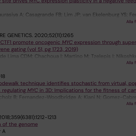
 site drives MYC expression plasticity in a negative fee
urasiya A; Casagrande FB; Lim JP; van Ekelenburg YS; Fe
; Thippana M; Torkornoo D; Chau PK; Khan R; Tannaes TM; T
Alla 
eltzer S; Ree AH; Gerling M; Hartman J; Kiani N; Ohlsson
RE GENETICS.
2020;52(11):1265
HCTF1 promote oncogenic
MYC
expression through supe
e gating (vol 51, pg 1723, 2019)
de Lima CDM; Chachoua I; Martino M; Tzelepis I; Nikoshk
Alla 
 EG; Bhartiya D; Gondor A; Ohlsson R
18
odewalk technique identifies stochastic from virtual, po
 regulating
MYC
in 3D: Implications for the fitness of ca
 Scholz B; Fernandez-Woodbridge A; Kiani N; Gomez-Cabre
Alla 
; Göndör A; Ohlsson R
2018;359(6381):1212-1213
on of the genome
 A