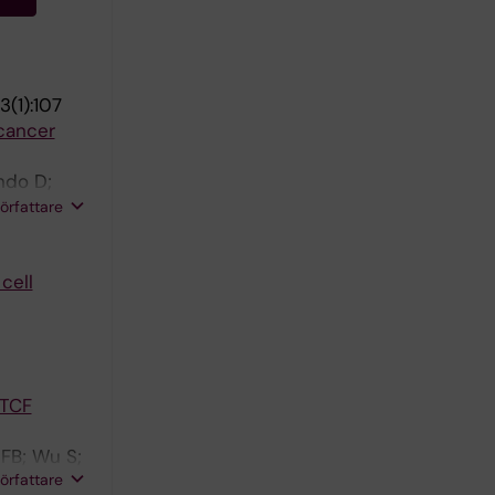
(1):107
cancer
ndo D;
ing P;
författare
cell
CTCF
FB; Wu S;
författare
or A