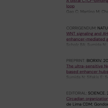
A distal CTCF-binding
O
T
N
loop
L
I
T
Gao C; Martino M; Cha
E
C
I
Y; Scholz B; Mishra P
C
L
C
Chacoua I; Geyer N; M
U
E
A
CORRIGENDUM:
NATU
A
L
:
N
WNT signaling and A
A
E
C
enhancer-mediated gen
R
U
E
Scholz BA; Sumida N; 
A
R
R
H; Mehmood R; Sifakis
N
O
R
D
P
E
PREPRINT:
BIORXIV.
20
C
E
S
The ultra-sensitive N
E
A
E
based enhancer hubs
L
N
A
Sumida N; Sifakis E;
L
J
R
Svensson P; Tegner J
U
O
C
EDITORIAL:
SCIENCE.
L
U
H
Circadian organizati
A
R
.
de Lima CDM; Gondor
R
N
2