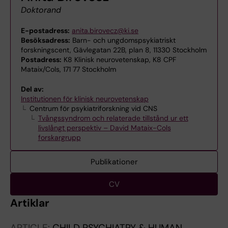
Doktorand
E-postadress:
anita.birovecz@ki.se
Besöksadress:
Barn- och ungdomspsykiatriskt
forskningscent, Gävlegatan 22B, plan 8, 11330 Stockholm
Postadress:
K8 Klinisk neurovetenskap, K8 CPF
Mataix/Cols, 171 77 Stockholm
Del av:
Institutionen för klinisk neurovetenskap
Centrum för psykiatriforskning vid CNS
Tvångssyndrom och relaterade tillstånd ur ett
livslångt perspektiv – David Mataix-Cols
forskargrupp
Publikationer
CV
Artiklar
ARTICLE:
CHILD PSYCHIATRY & HUMAN