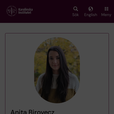
Skip
to
main
Sök
English
Meny
content
Anita Birovecz