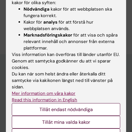
kakor för olika syften:
Nödvändiga
kakor för att webbplatsen ska
Forskningsområden:
fungera korrekt.
Epidemiologi
Psykiatri
Kakor för
analys
för att förstå hur
webbplatsen används.
Är du Anita Birovecz?
Marknadsföringskakor
för att visa och spåra
Redigera din profil
relevant innehåll och annonser från externa
plattformar.
Viss information kan överföras till länder utanför EU.
Genom att samtycka godkänner du att vi sparar
cookies.
Du kan när som helst ändra eller återkalla ditt
Huvudmeny
samtycke via kakikonen längst ned till vänster på
Utbildning
sidan.
Mer information om våra kakor
Forskarutbildning
Read this information in English
Forskning
Tillåt endast nödvändiga
Om KI
Tillåt mina valda kakor