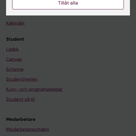
Tillåt alla
På gång
Nyheter
Kalender
Student
Ladok
Canvas
Schema
Studentmejlen
Kurs- och programwebbar
Student på KI
Medarbetare
Medarbetarportalen