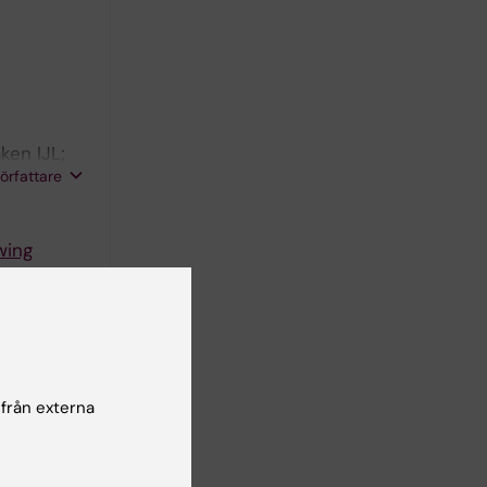
ken IJL;
författare
wing
 från externa