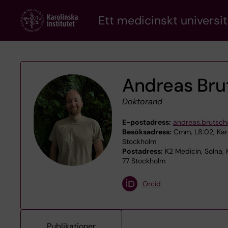
Skip
Ett medicinskt universit
to
main
content
Andreas Bru
Doktorand
E-postadress:
andreas.brutsch
Besöksadress:
Cmm, L8:02, Karol
Stockholm
Postadress:
K2 Medicin, Solna, 
77 Stockholm
Orcid
Publikationer