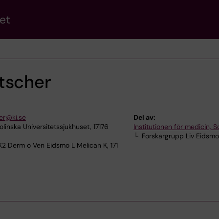
et
tscher
er@ki.se
Del av:
inska Universitetssjukhuset, 17176
Institutionen för medicin, S
Forskargrupp Liv Eidsm
K2 Derm o Ven Eidsmo L Melican K, 171