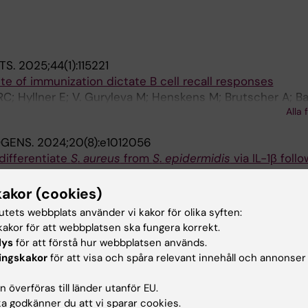
TS.
2025;44(1):115221
ite of immunization dictate B cell recall responses
; Hyllner E; V. Guryleva M; Henskens M; Brutscher A; Ba
Alla 
 Murrell B; Stamatatos L; Westerberg LS; Dosenovic P
OGENS.
2024;20(8):e1012056
differentiate
S
.
aureus
from
S
.
epidermidis
via IL-1β follo
 healthy human skin
 Ehrstrom M; Melican K
kakor (cookies)
tutets webbplats använder vi kakor för olika syften:
akor för att webbplatsen ska fungera korrekt.
publikationer
lys
för att förstå hur webbplatsen används.
ingskakor
för att visa och spåra relevant innehåll och annonser
024
 överföras till länder utanför EU.
ite of immunization dictate B cell recall responses
 godkänner du att vi sparar cookies.