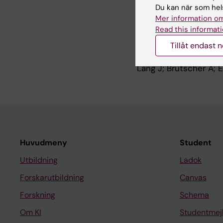
Termote M; Marques RC
Du kan när som hels
Dopico C; Gasull D; M
Mer information om
Read this informati
PREPRINT:
BIORXIV.
2
Tissue resident cells 
Tillåt endast 
barrier disruption in
Lang J; Brutscher A; 
Huvudmeny
Student
Utbildning
Ladok
Forskarutbildning
Canvas
Forskning
Schema
Om KI
Studentmej