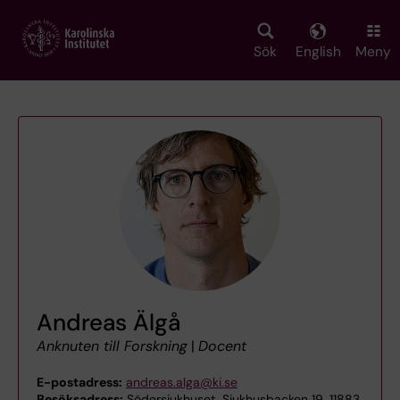
Skip
to
main
Sök
English
Meny
content
Andreas Älgå
Anknuten till Forskning
|
Docent
E-postadress:
andreas.alga@ki.se
Besöksadress:
Södersjukhuset, Sjukhusbacken 19, 11883