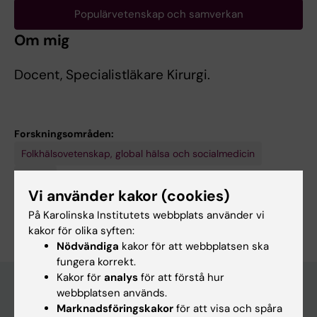
Populärvetenskap och samverkan
Om mig
Docent, Specialistläkare Kirurgi.
Forskningsområden:
Folkhälsovetenskap, global hälsa och socialmedicin
Kirurgi
Vi använder kakor (cookies)
Är du Andreas Älgå?
På Karolinska Institutets webbplats använder vi
Redigera din profil
kakor för olika syften:
Nödvändiga
kakor för att webbplatsen ska
fungera korrekt.
Kakor för
analys
för att förstå hur
webbplatsen används.
Marknadsföringskakor
för att visa och spåra
Huvudmeny