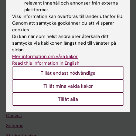
relevant innehåll och annonser från externa
Utbildning
plattformar.
Viss information kan överföras till länder utanför EU.
Forskarutbildning
Genom att samtycka godkänner du att vi sparar
Forskning
cookies.
Du kan när som helst ändra eller återkalla ditt
Om KI
samtycke via kakikonen längst ned till vänster på
sidan.
Mer information om våra kakor
På gång
Read this information in English
Nyheter
Tillåt endast nödvändiga
Kalender
Tillåt mina valda kakor
Student
Tillåt alla
Ladok
Canvas
Schema
Studentmejlen