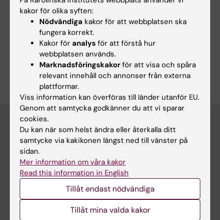
kakor för olika syften:
Forskningsområden:
Nödvändiga
kakor för att webbplatsen ska
Neurologi
Neurovetenskaper
fungera korrekt.
Kakor för
analys
för att förstå hur
Radiologi och bildbehandling
webbplatsen används.
Är du Andrea Varrone?
Marknadsföringskakor
för att visa och spåra
Redigera din profil
relevant innehåll och annonser från externa
plattformar.
Viss information kan överföras till länder utanför EU.
Genom att samtycka godkänner du att vi sparar
cookies.
Du kan när som helst ändra eller återkalla ditt
samtycke via kakikonen längst ned till vänster på
Huvudmeny
sidan.
Utbildning
Mer information om våra kakor
Read this information in English
Forskarutbildning
Tillåt endast nödvändiga
Forskning
Om KI
Tillåt mina valda kakor