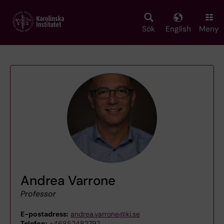
Skip
to
main
Sök
English
Meny
content
Andrea Varrone
Professor
E-postadress:
andrea.varrone@ki.se
Telefon:
+46852482797