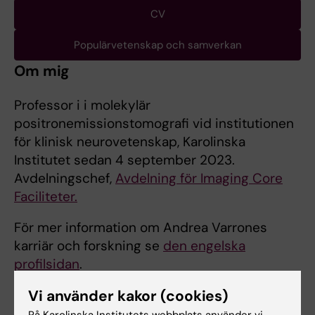
CV
Populärvetenskap och samverkan
Om mig
Professor i i molekylär
positronemissionstomografi vid institutionen
för klinisk neurovetenskap, Karolinska
Institutet sedan 4 september 2023.
Avdelningschef,
Avdelning för Imaging Core
Faciliteter.
För mer information om Andrea Varrones
karriär och forskning se
den engelska
profilsidan
.
Vi använder kakor (cookies)
På Karolinska Institutets webbplats använder vi