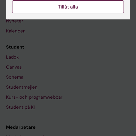
Tillåt alla
På gång
Nyheter
Kalender
Student
Ladok
Canvas
Schema
Studentmejlen
Kurs- och programwebbar
Student på KI
Medarbetare