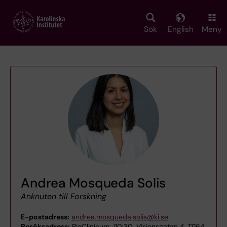
Skip
to
main
Sök
English
Meny
content
Andrea Mosqueda Solis
Anknuten till Forskning
E-postadress:
andrea.mosqueda.solis@ki.se
Besöksadress:
BioClinicum J10:30, Visionsgatan 4, 17164