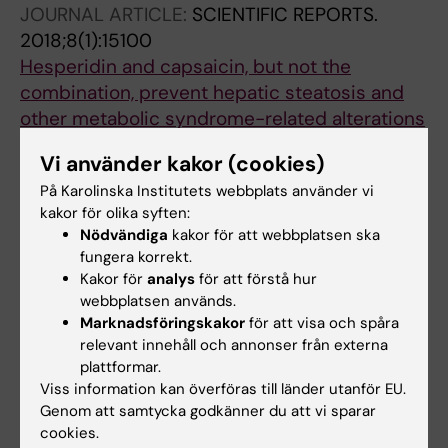
JOURNAL ARTICLE:
SCIENTIFIC REPORTS.
2018;8(1):15100
Hesperidin and capsaicin, but not the
combination, prevent hepatic steatosis and
other metabolic syndrome-related alterations
in western diet-fed rats.
Vi använder kakor (cookies)
Mosqueda-Solís A; Sánchez J; Reynés B; Palou
På Karolinska Institutets webbplats använder vi
Alla författare
M; Portillo MP; Palou A; Picó C
kakor för olika syften:
Nödvändiga
kakor för att webbplatsen ska
JOURNAL ARTICLE:
JOURNAL OF
fungera korrekt.
AGRICULTURAL AND FOOD CHEMISTRY.
Kakor för
analys
för att förstå hur
2018;66(37):9679-9689
webbplatsen används.
Combination of Capsaicin and Hesperidin
Marknadsföringskakor
för att visa och spåra
Reduces the Effectiveness of Each
relevant innehåll och annonser från externa
Compound To Decrease the Adipocyte Size
plattformar.
Viss information kan överföras till länder utanför EU.
and To Induce Browning Features in Adipose
Genom att samtycka godkänner du att vi sparar
Tissue of Western Diet Fed Rats.
cookies.
Mosqueda-Solís A; Sánchez J; Portillo MP;