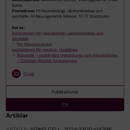
Solna
Postadress:
H1 Neurobiologi, vårdvetenskap och
samhälle, H1 Neurogeriatrik Nilsson, 171 77 Stockholm
Del av:
Institutionen för neurobiologi, vårdvetenskap och
samhälle
Per Nilssons grupp
Institutionen för medicin, Huddinge
Åldrande – molekylära mekanismer och interventioner
– Christian Riedels forskargrupp
Orcid
Publikationer
CV
Artiklar
ARTICLE:
AGING CELL.
2024;23(11):e14295