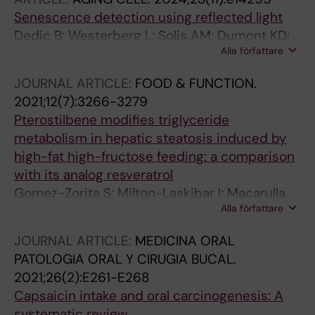
Senescence detection using reflected light
Dedic B; Westerberg L; Solis AM; Dumont KD;
Alla författare
Ruas JL; Thorell A; Naslund E; Spalding KL
JOURNAL ARTICLE:
FOOD & FUNCTION.
2021;12(7):3266-3279
Pterostilbene modifies triglyceride
metabolism in hepatic steatosis induced by
high-fat high-fructose feeding: a comparison
with its analog resveratrol
Gomez-Zorita S; Milton-Laskibar I; Macarulla
Alla författare
MT; Biasutto L; Fernandez-Quintela A; Miranda
J; Lasa A; Segues N; Bujanda L; Portillo MP
JOURNAL ARTICLE:
MEDICINA ORAL
PATOLOGIA ORAL Y CIRUGIA BUCAL.
2021;26(2):E261-E268
Capsaicin intake and oral carcinogenesis: A
systematic review