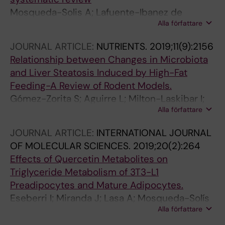
Mosqueda-Solis A; Lafuente-Ibanez de
Alla författare
Mendoza I; Manuel Aguirre-Urizar J;
Mosqueda-Taylor A
JOURNAL ARTICLE:
NUTRIENTS.
2019;11(9):2156
Relationship between Changes in Microbiota
and Liver Steatosis Induced by High-Fat
Feeding-A Review of Rodent Models.
Gómez-Zorita S; Aguirre L; Milton-Laskibar I;
Alla författare
Fernández-Quintela A; Trepiana J; Kajarabille
N; Mosqueda-Solís A; González M; Portillo MP
JOURNAL ARTICLE:
INTERNATIONAL JOURNAL
OF MOLECULAR SCIENCES.
2019;20(2):264
Effects of Quercetin Metabolites on
Triglyceride Metabolism of 3T3-L1
Preadipocytes and Mature Adipocytes.
Eseberri I; Miranda J; Lasa A; Mosqueda-Solís
Alla författare
A; González-Manzano S; Santos-Buelga C;
Portillo MP