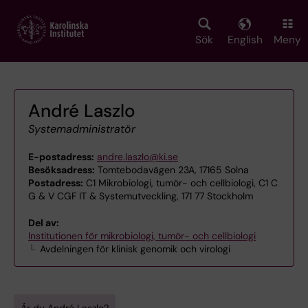
Skip
to
main
Sök
English
Meny
content
André Laszlo
Systemadministratör
E-postadress:
andre.laszlo@ki.se
Besöksadress:
Tomtebodavägen 23A, 17165 Solna
Postadress:
C1 Mikrobiologi, tumör- och cellbiologi, C1 C
G & V CGF IT & Systemutveckling, 171 77 Stockholm
Del av:
Institutionen för mikrobiologi, tumör- och cellbiologi
Avdelningen för klinisk genomik och virologi