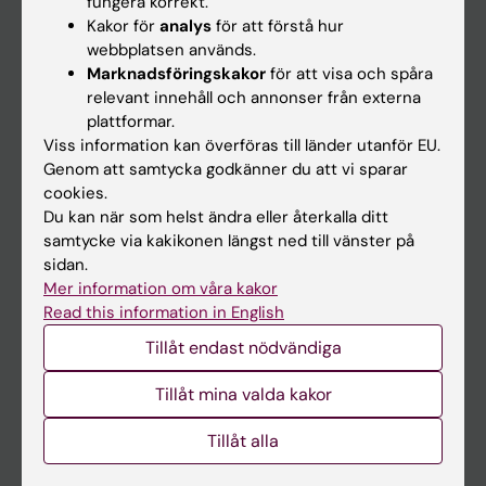
fungera korrekt.
Kakor för
analys
för att förstå hur
Student
webbplatsen används.
Ladok
Marknadsföringskakor
för att visa och spåra
relevant innehåll och annonser från externa
Canvas
plattformar.
Schema
Viss information kan överföras till länder utanför EU.
Genom att samtycka godkänner du att vi sparar
Studentmejlen
cookies.
Kurs- och programwebbar
Du kan när som helst ändra eller återkalla ditt
samtycke via kakikonen längst ned till vänster på
Student på KI
sidan.
Mer information om våra kakor
Read this information in English
Medarbetare
Tillåt endast nödvändiga
Medarbetarportalen
Tillåt mina valda kakor
Kontakta och besök KI
Tillåt alla
Universitetsbiblioteket
Stöd forskning och utbildning