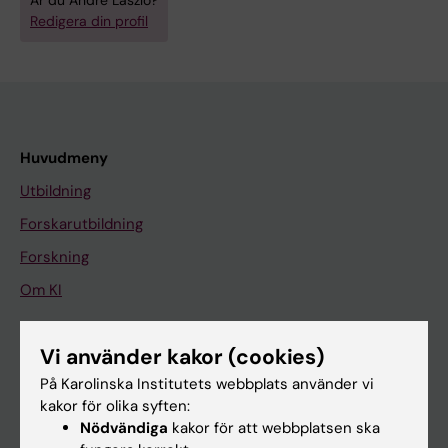
Är du André Laszlo?
Redigera din profil
Huvudmeny
Utbildning
Forskarutbildning
Forskning
Om KI
Vi använder kakor (cookies)
På gång
På Karolinska Institutets webbplats använder vi
Nyheter
kakor för olika syften:
Kalender
Nödvändiga
kakor för att webbplatsen ska