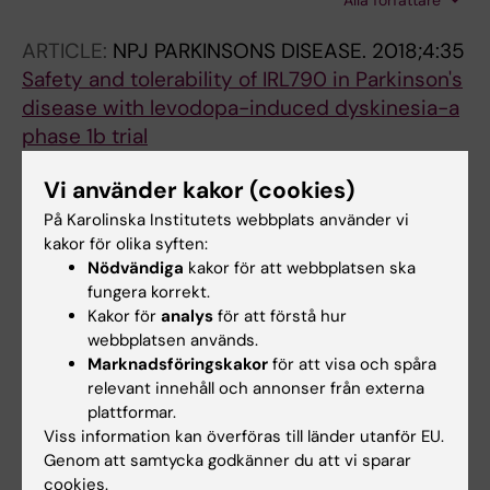
Alla författare
A; Medvedev A; Memedi M; Nyholm D;
Kefalopoulou Z; Ellul J; Mir P; Adarmes AD;
Ohlsson F; Senek M; Spira J; Westin J;
Mendez-del-Barrio C; Skorvanek M; Necpal J;
ARTICLE:
NPJ PARKINSONS DISEASE.
2018;4:35
Bergquist F
Bostantjopoulou S; Zoe K; Minar M; Simu M;
Safety and tolerability of IRL790 in Parkinson's
Rosca C; Popovici M; Kostic VS; Marti MJ;
disease with levodopa-induced dyskinesia-a
Planelles L; Kovacs N; Aschermann Z; Juhasz A;
phase 1b trial
Harmat M
Svenningsson P; Johansson A; Nyholm D;
Vi använder kakor (cookies)
Alla författare
Tsitsi P; Hansson F; Sonesson C; Tedroff J
På Karolinska Institutets webbplats använder vi
ARTICLE:
CNS NEUROSCIENCE &
kakor för olika syften:
THERAPEUTICS.
2018;24(5):439-447
Nödvändiga
kakor för att webbplatsen ska
fungera korrekt.
Individualization of levodopa treatment using
Kakor för
analys
för att förstå hur
a microtablet dispenser and ambulatory
webbplatsen används.
accelerometry
Marknadsföringskakor
för att visa och spåra
Johansson D; Ericsson A; Johansson A;
relevant innehåll och annonser från externa
Alla författare
Medvedev A; Nyholm D; Ohlsson F; Senek M;
plattformar.
Spira J; Thomas I; Westin J; Bergquist F
Viss information kan överföras till länder utanför EU.
ARTICLE:
EUROPEAN JOURNAL OF
Genom att samtycka godkänner du att vi sparar
NEUROLOGY.
2018;25(3):503-511
cookies.