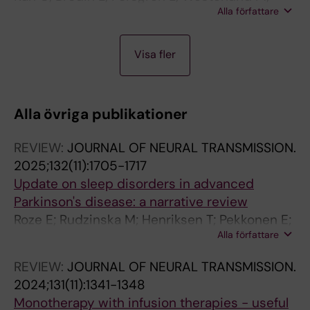
Alla författare
Ramezani M; Gellhaar S; Xiang F; Fardell C;
Nissbrandt H; Soderkvist P; Puschmann A;
A
A
A
A
A
A
A
A
A
A
A
A
A
A
A
Ygland E; Olson L; Willows T; Johansson A;
Visa fler
R
R
R
R
R
R
R
R
R
R
R
R
R
R
R
Sydow O; Wirdefeldt K; Galter D;
T
T
T
T
T
T
T
T
T
T
T
T
T
T
T
Svenningsson P; Belin AC
I
I
I
I
I
I
I
I
I
I
I
I
I
I
I
Alla övriga publikationer
C
C
C
C
C
C
C
C
C
C
C
C
C
C
C
L
L
L
L
L
L
L
L
L
L
L
L
L
L
L
REVIEW:
JOURNAL OF NEURAL TRANSMISSION.
E
E
E
E
E
E
E
E
E
E
E
E
E
E
E
2025;132(11):1705-1717
:
:
:
:
:
:
:
:
:
:
:
:
:
:
:
Update on sleep disorders in advanced
P
I
S
A
A
E
E
J
P
J
P
N
N
A
N
Parkinson's disease: a narrative review
A
E
E
A
C
U
U
O
A
O
R
E
E
R
E
Roze E; Rudzinska M; Henriksen T; Pekkonen E;
R
E
N
P
T
R
R
U
R
U
O
U
U
C
U
Alla författare
Minar M; Druzdz A; Biering-Sorensen B;
K
E
S
S
A
O
O
R
K
R
T
R
R
H
R
Johansson A; Leu-Semenescu S
I
J
O
J
N
P
P
N
I
N
E
O
O
I
O
REVIEW:
JOURNAL OF NEURAL TRANSMISSION.
N
O
R
O
E
E
E
A
N
A
O
R
R
V
R
2024;131(11):1341-1348
S
U
S
U
U
A
A
L
S
L
M
E
E
E
E
Monotherapy with infusion therapies - useful