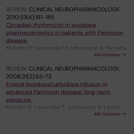
Bachoud-Levi A-C; Bentivoglio AR; Biunno I;
3
S
r
t
9
-
8
4
4
1
a
s
r
i
B
REVIEW:
CLINICAL NEUROPHARMACOLOGY.
Bonelli R; Burgunder J-M; Dunnett SB; Ferreira
L
.
a
i
-
1
2
3
5
-
l
e
e
n
D
2010;33(4):181-185
JJ; Giuliano J; Heiberg A; Illmann T; van
e
2
l
c
e
0
6
-
-
2
f
r
a
s
N
Circadian rhythmicity in levodopa
Kammen D; Levey J; Nielsen JE; Paivarinta M;
v
0
A
s
3
8
L
1
3
)
l
u
s
o
F
pharmacokinetics in patients with Parkinson
Roos RAC; Rojo Sebastian A; Vandenberghe W;
o
1
n
o
3
5
e
4
4
:
u
m
e
n
i
disease.
Verellen-Dumoulin C; Zaremba J; Uhrova T;
d
5
a
f
I
L
v
8
7
1
i
a
d
i
s
Nyholm D; Lennernäs H; Johansson A; Estrada
Wahlstrom J; Wallner M; Barth K; Guedes LC;
o
;
l
L
n
e
o
A
[
7
d
n
i
s
i
Alla författare
M; Aquilonius S-M
1
Finisterra AM; Garde MB; Bos R; Burg S; Ecker
p
1
y
e
t
v
d
n
-
p
d
n
m
n
1
D; Held C; Koppers K; Laura M; Martinez
a
9
s
v
e
o
o
e
2
r
c
s
a
c
REVIEW:
CLINICAL NEUROPHARMACOLOGY.
Descals A; McLean T; Mestre T; Minster S;
-
(
i
o
r
d
p
w
C
2
o
e
e
n
r
2008;31(2):63-73
Monza D; Townhill J; Padieu H; Paterski L;
c
6
s
d
i
o
a
c
]
E
t
r
r
d
e
Enteral levodopa/carbidopa infusion in
Peppa N; Koivisto SP; Rialland A; Roren N;
a
)
f
o
m
p
i
o
-
v
e
e
u
n
a
advanced Parkinson disease: long-term
Sasinkova P; Trigo Cubillo P; Tritsch C; van
r
:
o
p
a
a
n
m
P
i
i
b
m
e
s
exposure.
Walsem MR; Witjes-Ane M-N; Yudina E;
b
1
r
a
n
/
f
p
I
d
n
r
b
c
e
Nyholm D; Lewander T; Johansson A; Lewitt
Zielonka D; Zielonka E; Zinzi P; Bonelli RM;
i
8
O
,
a
c
u
u
B
e
p
o
u
k
d
Alla författare
PA; Lundqvist C; Aquilonius S-M
Herranhof B; Holl A; Kapfhammer H-P; Koppitz
d
2
b
C
l
a
s
t
i
n
a
s
t
e
i
M; Magnet M; Otti D; Painold A; Reisinger K;
o
9
j
a
y
r
i
e
m
c
t
p
n
x
n