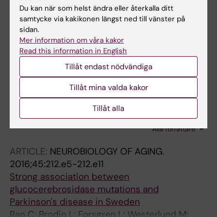
Du kan när som helst ändra eller återkalla ditt
The Parkinson's Disease Composite Scale:
samtycke via kakikonen längst ned till vänster på
results of the first validation study
sidan.
Stocchi F; Radicati FG; Chaudhuri KR;
Mer information om våra kakor
Alla författare
Johansson A; Padmakumar C; Falup-Pecurariu
Read this information in English
C; Martinez-Martin P
Tillåt endast nödvändiga
ARTICLE:
PARKINSONS DISEASE.
2017;2017:4020198-7
Tillåt mina valda kakor
Genetic Variations and mRNA Expression of
NRF2 in Parkinson's Disease
Tillåt alla
Ran C; Wirdefeldt K; Brodin L; Ramezani M;
Alla författare
Westerlund M; Xiang F; Anvret A; Willows T;
Sydow O; Johansson A; Galter D;
ARTICLE:
NEUROBIOLOGY OF AGING.
Svenningsson P; Belin AC
2016;45:212.e5-212.e11
Strong association between
glucocerebrosidase mutations and
Parkinson's disease in Sweden
Ran C; Brodin L; Forsgren L; Westerlund M;