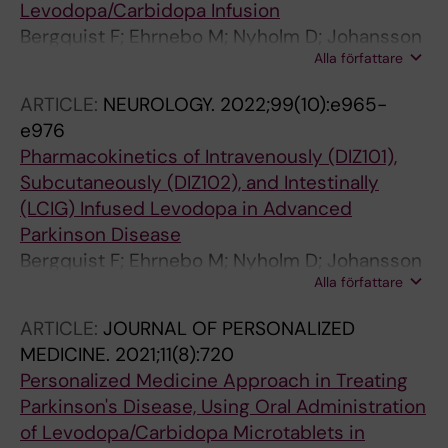
Levodopa/Carbidopa Infusion
Bergquist F; Ehrnebo M; Nyholm D; Johansson
Alla författare
A; Lundin F; Odin P; Svenningsson P; Dizdar N;
Eriksson E
ARTICLE:
NEUROLOGY.
2022;99(10):e965-
e976
Pharmacokinetics of Intravenously (DIZ101),
Subcutaneously (DIZ102), and Intestinally
(LCIG) Infused Levodopa in Advanced
Parkinson Disease
Bergquist F; Ehrnebo M; Nyholm D; Johansson
Alla författare
A; Lundin F; Odin P; Svenningsson P; Hansson
F; Bring L; Eriksson E; Dizdar N
ARTICLE:
JOURNAL OF PERSONALIZED
MEDICINE.
2021;11(8):720
Personalized Medicine Approach in Treating
Parkinson's Disease, Using Oral Administration
of Levodopa/Carbidopa Microtablets in