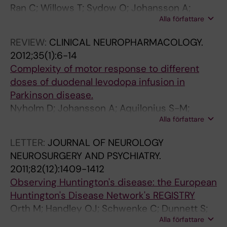
Ran C; Willows T; Sydow O; Johansson A;
D
D
2
6
C
Y
Y
O
D
C
0
8
1
5
8
Alla författare
Soderkvist P; Dizdar N; Ahmadi A; Olson L;
E
H
3
-
A
.
.
D
E
I
-
6
9
8
1
Belin C
R
E
7
3
.
2
2
S
R
E
4
7
9
(
-
REVIEW:
CLINICAL NEUROPHARMACOLOGY.
S
A
4
2
2
0
0
.
S
N
0
-
-
2
1
2012;35(1):6-14
.
L
4
3
0
1
1
2
.
C
1
1
2
)
7
Complexity of motor response to different
2
T
A
P
1
2
2
0
2
E
8
8
2
:
8
doses of duodenal levodopa infusion in
0
H
u
h
2
;
;
1
0
S
C
6
0
2
3
Parkinson disease.
1
I
t
a
;
1
1
0
0
.
e
9
1
3
G
Nyholm D; Johansson A; Aquilonius S-M;
6
N
o
r
1
9
9
;
8
2
r
I
V
2
D
Alla författare
Hellquist E; Lennernäs H; Askmark H
;
F
m
m
2
(
(
1
;
0
e
n
E
-
N
LETTER:
JOURNAL OF NEUROLOGY
2
O
a
a
6
8
6
9
1
0
b
c
G
2
F
NEUROSURGERY AND PSYCHIATRY.
9
R
t
c
(
)
)
0
4
7
r
r
F
3
b
2011;82(12):1409-1412
:
M
i
o
6
:
:
(
(
;
o
e
i
7
u
Observing Huntington's disease: the European
1
A
c
k
)
1
8
1
4
2
s
a
s
P
t
Huntington's Disease Network's REGISTRY
7
T
S
i
:
0
2
)
)
5
p
s
i
a
n
Orth M; Handley OJ; Schwenke C; Dunnett S;
-
I
p
n
e
7
0
:
:
5
i
e
n
r
o
Alla författare
Wild EJ; Tabrizi SJ; Landwehrmeyer GB;
2
C
i
e
2
9
-
1
3
(
n
d
c
k
t