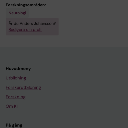
Scheibl M; Hecht K; Lilek S; Mueller N; Schoggl
p
-
e
r
s
b
o
r
a
e
t
i
o
t
c
Forskningsområden:
H; Ullah J; Brugger F; Hepperger C; Hotter A;
a
1
c
b
i
i
n
m
g
f
e
n
t
e
e
Neurologi
Mahlknecht P; Nocker M; Seppi K; Wenning G;
i
8
t
i
s
d
c
e
i
o
r
a
i
n
r
Är du Anders Johansson?
Buratti L; Hametner E-M; Holas C; Hussl A;
n
3
i
d
o
o
o
t
n
r
n
l
n
s
e
Redigera din profil
Mair K; Poewe W; Wolf E; Zangerl A; Braunwarth
t
4
v
o
f
p
m
h
g
a
s
f
s
o
b
E-M; Lilek S; Sinadinosa D; Walleczek AM;
e
V
e
p
l
a
b
o
i
s
i
l
p
r
r
Ladurner G; Staffen W; Ribai P; Flamez A;
s
a
A
a
o
i
i
d
n
t
n
u
i
m
o
Morez V; de Raedt S; Boogaerts A; van Reijen
t
l
s
,
n
n
n
f
p
r
n
i
n
y
s
D; Klempir J; Kucharik M; Roth J; Senkarova Z;
i
i
s
a
g
t
e
o
a
o
e
d
a
o
p
Huvudmeny
Hasholt L; Hjermind LE; Jakobsen O;
n
d
e
n
-
e
d
r
t
c
u
F
l
p
i
Norremolle A; Sorensen SA; Stokholm J;
a
i
s
d
t
s
w
a
i
y
r
G
c
a
n
Utbildning
Nielsen J; Hiivola H; Martikainen K; Tuuha K;
l
t
s
3
e
t
i
s
e
t
o
F
o
t
a
Forskarutbildning
Peippo M; Sipponen M; Ignatius J; Karppa M;
g
y
m
-
r
i
t
s
n
o
d
-
r
h
l
Forskning
Aman J; Santala M; Allain P; Guerid M-A;
e
a
e
O
m
n
h
e
t
s
e
2
d
y
f
Gohier B; Olivier A; Prundean A; Scherer-
Om KI
l
n
n
-
i
a
e
s
s
i
g
l
f
:
l
Gagou C; Verny C; Babiloni B; Debruxelles S;
(
d
t
M
n
l
n
s
w
s
e
e
r
a
u
Goizet C; Lafoucriere D; De Bruycker C;
L
R
o
e
t
g
t
i
i
i
n
v
o
n
i
På gång