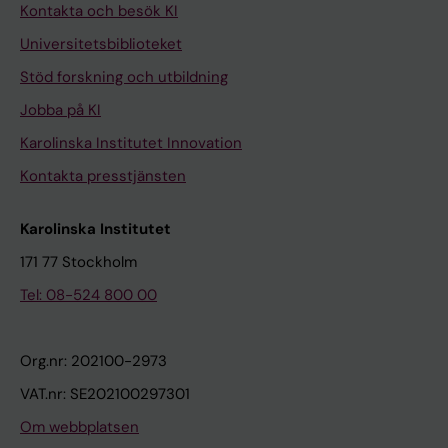
u
-
a
1
a
r
e
n
a
y
e
a
t
i
e
Kontakta och besök KI
Diercks G; Gorzolla H; Schrader C; Heinicke W;
t
H
r
6
i
m
i
t
s
[
a
t
r
d
r
Universitetsbiblioteket
Ribbat M; Longinus B; Buerk K; Moeller JC;
i
o
k
-
n
t
n
i
e
1
l
e
o
e
a
Rissling I; Peinemann A; Staedtler M; Weindl A;
n
m
i
h
f
h
P
n
:
1
e
r
p
n
l
Stöd forskning och utbildning
Bechtel N; Beckmann H; Bohlen S; Hoelzner E;
e
e
n
o
u
e
a
P
:
C
d
a
h
t
s
Jobba på KI
Reilmann R; Rohm S; Rumpf S; Schepers S;
c
T
s
u
s
r
r
a
P
]
b
l
i
a
c
Karolinska Institutet Innovation
Beister A; Dose M; Hammer K; Kieni J;
a
o
o
r
i
a
k
r
r
(
y
s
c
l
l
Kontakta presstjänsten
Leythaeuser G; Marquard R; Raab T; Richter S;
r
u
n
J
o
p
i
k
e
L
l
c
l
f
e
Selimbegovic-Turkovic A; Schrenk C;
e
c
'
e
n
y
n
i
l
)
i
l
a
i
r
Schuierer M; Wiedemann A; Buck A;
Karolinska Institutet
o
h
s
j
i
i
s
n
i
-
q
e
t
n
o
Connemann J; Eschenbach C;
f
S
D
u
n
n
o
s
m
d
u
r
e
d
s
171 77 Stockholm
Landwehrmeyer B; Lezius F; Nepper S; Niess
p
c
i
n
a
a
n
o
i
e
i
o
r
i
i
Tel: 08-524 800 00
A; Suessmuth S; Trautmann S; Weydt P;
a
r
s
a
d
d
d
n
n
p
d
s
a
n
s
Cormio C; Difruscolo O; Sciruicchio V; Serpino
t
e
e
l
v
v
i
'
a
r
c
i
l
g
.
C; de Tommaso M; Capellari S; Cortelli P;
Org.nr: 202100-2973
i
e
a
I
a
a
s
s
r
e
h
s
s
s
G
Gallassi R; Poda R; Rizzo G; Scaglione C; Bertini
e
n
s
n
n
n
e
d
y
n
r
.
c
?
r
VAT.nr: SE202100297301
E; Ghelli E; Ginestroni A; Piacentini S; Pradella
n
A
e
f
c
c
a
i
r
y
o
J
l
A
u
Om webbplatsen
S; Romoli AM; Sorbi S; Abbruzzese G; di Poggio
t
s
M
u
e
e
s
s
e
l
m
o
e
s
n