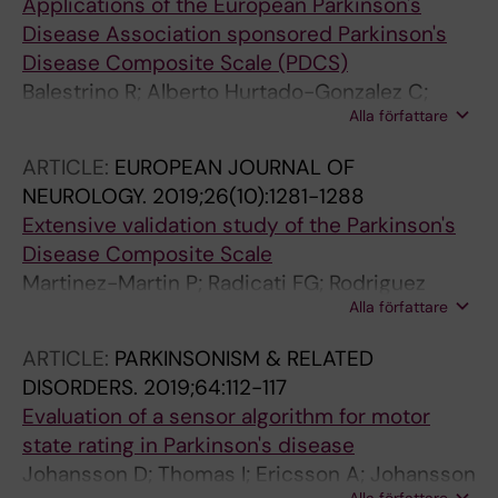
Applications of the European Parkinson's
Disease Association sponsored Parkinson's
Disease Composite Scale (PDCS)
Balestrino R; Alberto Hurtado-Gonzalez C;
Alla författare
Stocchi F; Radicati FG; Chaudhuri KR;
Rodriguez-Blazquez C; Martinez-Martin P;
ARTICLE:
EUROPEAN JOURNAL OF
Adarmes AD; Mendez-del-Barrio C; Ariadne V;
NEUROLOGY.
2019;26(10):1281-1288
Aschermann Z; Juhasz A; Harmat M;
Extensive validation study of the Parkinson's
Bostantjopoulou S; Corbo M; Grassi A;
Disease Composite Scale
Dellaporta D; Falup-Pecurariu C; Diaconu S;
Martinez-Martin P; Radicati FG; Rodriguez
Giagkou N; Guekht A; Popov G; Gurevich T;
Alla författare
Blazquez C; Wetmore J; Kovacs N; Chaudhuri
Johansson A; Sundgren M; Kefalopoulou Z; Ellul
KR; Stocchi F; Vuletic V; Falup-Pecurariu C;
J; Kostic VS; Kovacs N; Marti MJ; Planelles L;
ARTICLE:
PARKINSONISM & RELATED
Diaconu S; Johansson A; Sundgren M; Simitsi
Migirov-Sanderovich A; Ezra A; Minar M; Mir P;
DISORDERS.
2019;64:112-117
A; Stefanis L; Gurevich T; Migirov-Sanderovich
Necpal J; Popovici M; Simitsi A; Stefanis L;
Evaluation of a sensor algorithm for motor
A; Ezra A; Guekht A; Popov G; Stamelou M;
Simu M; Rosca C; Skorvanek M; Stefani A;
state rating in Parkinson's disease
Giagkou N; Stefani A; Cerroni R; Corbo M;
Cerroni R; Stamelou M; Tsolaki M; Vuletic V;
Johansson D; Thomas I; Ericsson A; Johansson
Grassi A; Dellaporta D; Tsolaki M; Ariadne V;
Katsarou Z