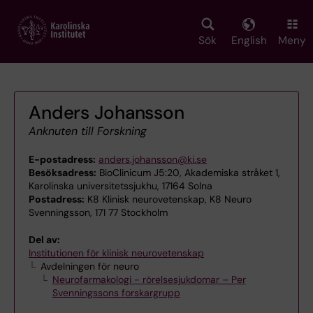
Skip
to
main
Sök
English
Meny
content
Anders Johansson
Anknuten till Forskning
E-postadress:
anders.johansson@ki.se
Besöksadress:
BioClinicum J5:20, Akademiska stråket 1,
Karolinska universitetssjukhu, 17164 Solna
Postadress:
K8 Klinisk neurovetenskap, K8 Neuro
Svenningsson, 171 77 Stockholm
Del av:
Institutionen för klinisk neurovetenskap
Avdelningen för neuro
Neurofarmakologi - rörelsesjukdomar – Per
Svenningssons forskargrupp