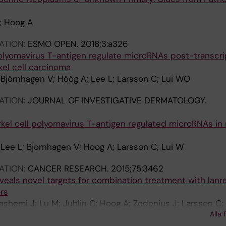
; Hoog A
ATION:
ESMO OPEN.
2018;3:a326
olyomavirus T-antigen regulate microRNAs post-transcrip
el cell carcinoma
; Björnhagen V; Höög A; Lee L; Larsson C; Lui WO
ATION:
JOURNAL OF INVESTIGATIVE DERMATOLOGY.
rkel cell polyomavirus T-antigen regulated microRNAs in
; Lee L; Bjornhagen V; Hoog A; Larsson C; Lui W
ATION:
CANCER RESEARCH.
2015;75:3462
eveals novel targets for combination treatment with lanre
rs
Hashemi J; Lu M; Juhlin C; Hoog A; Zedenius J; Larsson C; 
Alla 