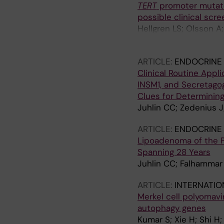
TERT
promoter mutated 
possible clinical scre
Hellgren LS; Olsson A
Larsson C; Hoog A; Ju
ARTICLE:
ENDOCRINE
Clinical Routine Appl
INSM1, and Secretago
Clues for Determining
Juhlin CC; Zedenius J
ARTICLE:
ENDOCRINE
Lipoadenoma of the Pa
Spanning 28 Years
Juhlin CC; Falhammar 
ARTICLE:
INTERNATIO
Merkel cell polyomav
autophagy genes
Kumar S; Xie H; Shi H