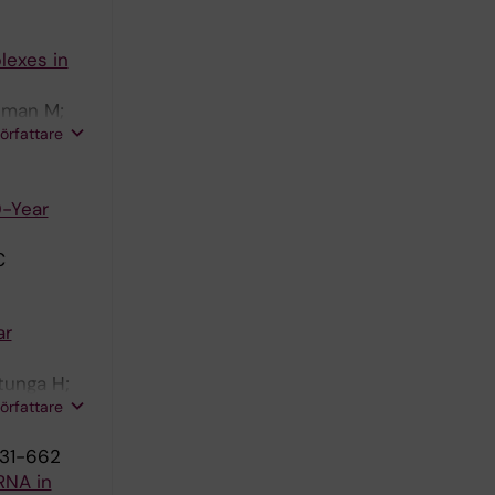
lexes in
llman M;
författare
n C
0-Year
C
ar
tunga H;
författare
631-662
RNA in