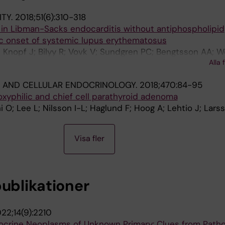
TY.
2018;51(6):310-318
 in Libman-Sacks endocarditis without antiphospholipid
ic onset of systemic lupus erythematosus
 Knopf J; Bilyy R; Vovk V; Sundgren PC; Bengtsson AA; W
Alla 
; Hoog A; Sjowall C
 AND CELLULAR ENDOCRINOLOGY.
2018;470:84-95
 oxyphilic and chief cell parathyroid adenoma
hi O; Lee L; Nilsson I-L; Haglund F; Hoog A; Lehtio J; Lars
Visa fler
publikationer
22;14(9):2210
crine Neoplasms of Unknown Primary: Clues from Patho