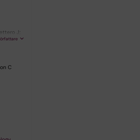
ettero J;
författare
son C
logy