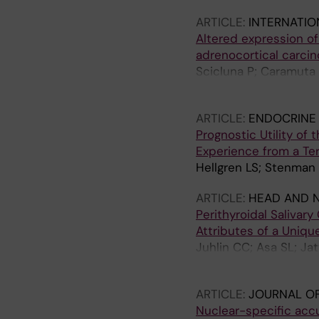
ARTICLE:
INTERNATI
Altered expression o
adrenocortical carci
Scicluna P; Caramuta S
Almgren M; Hoog A; Z
ARTICLE:
ENDOCRINE
Prognostic Utility of 
Experience from a Ter
Hellgren LS; Stenman 
ARTICLE:
HEAD AND 
Perithyroidal Salivar
Attributes of a Uniqu
Juhlin CC; Asa SL; Ja
Egevad L; Hoog A; Ze
ARTICLE:
JOURNAL OF
Nuclear-specific acc