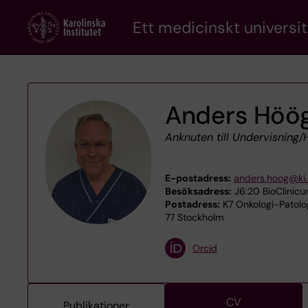
Skip
Ett medicinskt universit
to
main
content
Anders Höö
Anknuten till Undervisning
E-postadress:
anders.hoog@ki.
Besöksadress:
J6:20 BioClinicum
Postadress:
K7 Onkologi-Patolog
77 Stockholm
Orcid
CV
Publikationer