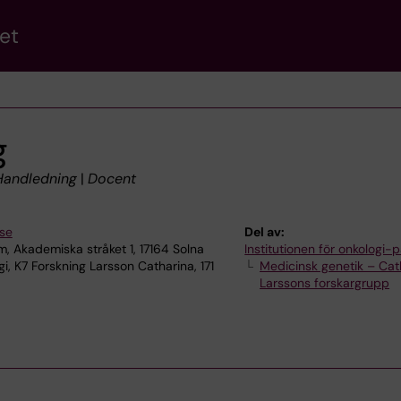
et
g
/Handledning
|
Docent
se
Del av:
, Akademiska stråket 1, 17164 Solna
Institutionen för onkologi-p
i, K7 Forskning Larsson Catharina, 171
Medicinsk genetik – Cat
Larssons forskargrupp