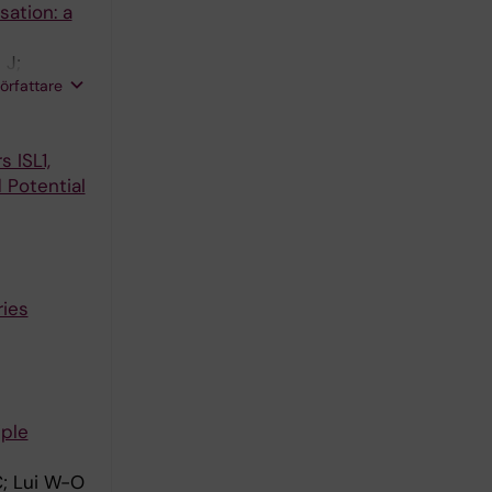
sation: a
 J;
författare
 ISL1,
 Potential
ries
iple
C; Lui W-O