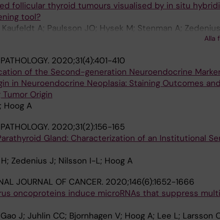
follicular thyroid tumours visualised by in situ hybridi
ening tool?
; Kaufeldt A; Paulsson JO; Hysek M; Stenman A; Zedenius
Alla 
hlin CC
 PATHOLOGY.
2020;31(4):401-410
ication of the Second-generation Neuroendocrine Markers
gin in Neuroendocrine Neoplasia: Staining Outcomes and
 Tumor Origin
; Hoog A
 PATHOLOGY.
2020;31(2):156-165
rathyroid Gland: Characterization of an Institutional Se
H; Zedenius J; Nilsson I-L; Hoog A
NAL JOURNAL OF CANCER.
2020;146(6):1652-1666
irus oncoproteins induce microRNAs that suppress mult
; Gao J; Juhlin CC; Bjornhagen V; Hoog A; Lee L; Larsson 