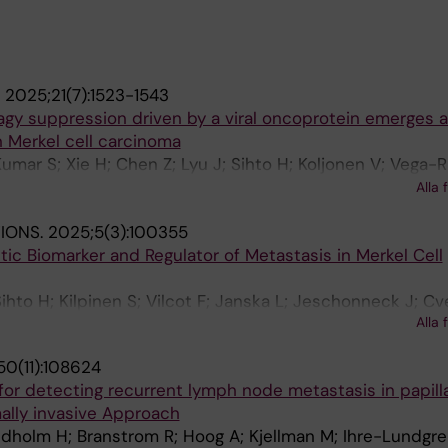
.
2025;21(7):1523-1543
y suppression driven by a viral oncoprotein emerges as
 Merkel cell carcinoma
Kumar S; Xie H; Chen Z; Lyu J; Sihto H; Koljonen V; Vega
 Farnebo F; Bjornhagen V; Hoog A; Juhlin CC; Lee L; Wick
Alla 
; Larsson C; Lui W-O
TIONS.
2025;5(3):100355
ic Biomarker and Regulator of Metastasis in Merkel Cell
Sihto H; Kilpinen S; Vilcot F; Janska L; Jeschonneck J; C
Alla 
aoli J; Juhlin CC; Villabona L; Larsson C; Lui W-O
0(11):108624
or detecting recurrent lymph node metastasis in papilla
ally invasive Approach
edholm H; Branstrom R; Hoog A; Kjellman M; Ihre-Lundgr