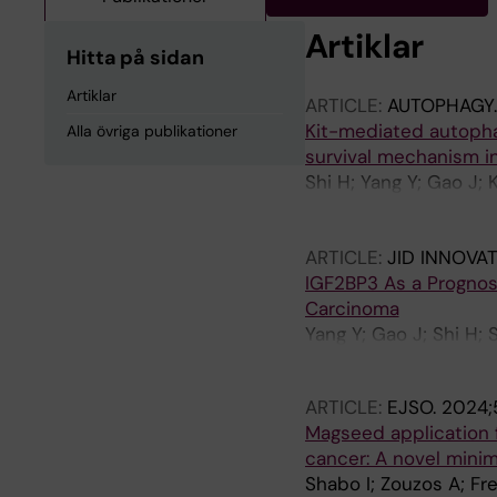
Artiklar
Hitta på sidan
Artiklar
ARTICLE:
AUTOPHAGY
Kit-mediated autophag
Alla övriga publikationer
survival mechanism in
Shi H; Yang Y; Gao J; 
Celis S; Vukojevic V;
Becker JC; Johnsen JI
ARTICLE:
JID INNOVA
IGF2BP3 As a Prognost
Carcinoma
Yang Y; Gao J; Shi H; 
T; Hoog A; Siarov J; P
ARTICLE:
EJSO.
2024;5
Magseed application f
cancer: A novel minim
Shabo I; Zouzos A; Fr