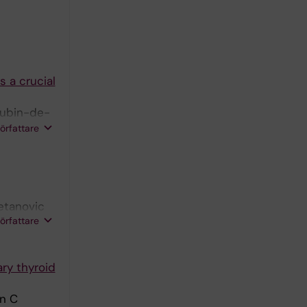
 a crucial
-Rubin-de-
stroem M;
författare
vetanovic
författare
ry thyroid
en C