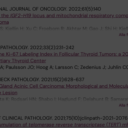
ONAL JOURNAL OF ONCOLOGY.
2022;61(5):140
f the
IGF2-H19
locus and mitochondrial respiratory comp
noma
; Kjellin H; Xu C; Froebom R; Akhtar M; Gao J; Shi H; Kje
Alla 
edenius J; Ekstroem TJ; Braenstroem R; Lui W-O; Larsso
 PATHOLOGY.
2022;33(2):231-242
the Ki-67 Labeling Index in Follicular Thyroid Tumors: a 2
tiary Thyroid Center
A; Paulsson JO; Hoog A; Larsson C; Zedenius J; Juhlin C
NECK PATHOLOGY.
2021;15(2):628-637
y Gland Acinic Cell Carcinoma: Morphological and Molecul
e Lesion
tta K; Rodsari HN; Shabo I; Haglund F; Delahunt B; Samara
Alla 
denius J
 CLINICAL PATHOLOGY.
2021;75(10):jclinpath-2021-207
umulation of
telomerase reverse transcriptase
(
TERT
) m