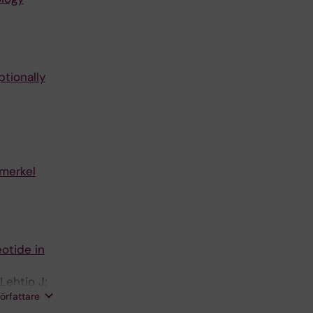
tionally
 merkel
otide in
Lehtio J;
författare