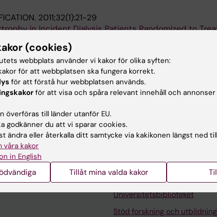
FICATION.
2011;32(1):21-29
rtrophy in Incident Dialysis Patients Randomized to Tre
r Hemodialysis: Results from the ProFil Study
kakor (cookies)
I; Hagerman I; Wingren K; Mattsson E; Qureshi AR; Gutie
tutets webbplats använder vi kakor för olika syften:
akor för att webbplatsen ska fungera korrekt.
AKARTIDNINGEN.
2008;105(30-31):2084-2085
lys
för att förstå hur webbplatsen används.
iet good in uremia. Safe, cost-effective--and underused
ingskakor
för att visa och spåra relevant innehåll och annonser
 överföras till länder utanför EU.
 godkänner du att vi sparar cookies.
t ändra eller återkalla ditt samtycke via kakikonen längst ned til
 våra kakor
on in English
nödvändiga
Tillåt mina valda kakor
Ti
Kontakta och besök KI
Universitetsbiblioteket
Stöd forskning och utbildning