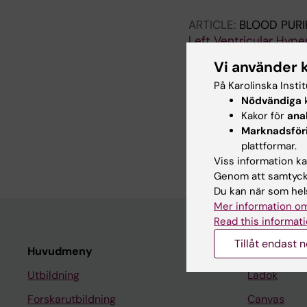
ARTICLE:
BLOOD PURI
Left Ventricular Hype
with Hemofiltration o
Vi använder 
Alvestrand A; Ledebo 
På Karolinska Insti
Nödvändiga
k
JOURNAL ARTICLE:
L
Kakor för
ana
[Protein-restricted d
Marknadsför
treatment method].
plattformar.
Alvestrand A
Viss information kan
Genom att samtycka
Du kan när som hels
Mer information om
Read this informati
Tillåt endast 
Huvudmeny
Student
Utbildning
Ladok
Forskarutbildning
Canvas