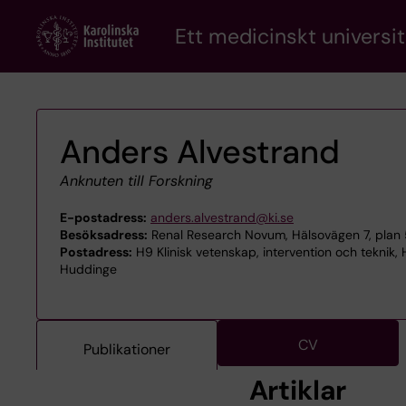
Skip
Ett medicinskt universit
to
main
content
Anders Alvestrand
Anknuten till Forskning
E-postadress:
anders.alvestrand@ki.se
Besöksadress:
Renal Research Novum, Hälsovägen 7, plan 
Postadress:
H9 Klinisk vetenskap, intervention och teknik
Huddinge
CV
Publikationer
Artiklar