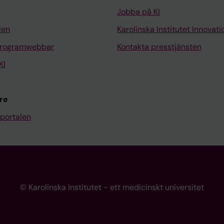
Jobba på KI
len
Karolinska Institutet Innovati
programwebbar
Kontakta presstjänsten
KI
re
portalen
© Karolinska Institutet - ett medicinskt universitet