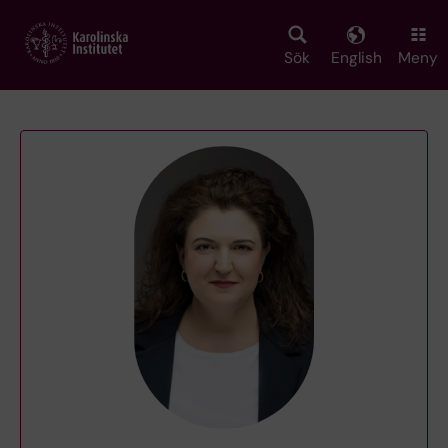
Skip
to
main
Sök
English
Meny
content