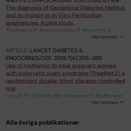
AND ITS COMPLICATIONS.
2021;35(6):107914
The diagnosis of Gestational Diabetes Mellitus
and its impact on In Vitro Fertilization
pregnancies. A pilot study.
Thomakos P; Kepaptsoglou O; Korantzis A;
Alla författare
Trouva A; Sklavounos I; Trouvas D; Taraoune N;
Barreto C; Zoupas CS
ARTICLE:
LANCET DIABETES &
ENDOCRINOLOGY.
2019;7(4):256-266
Use of metformin to treat pregnant women
with polycystic ovary syndrome (PregMet2): a
randomised, double-blind, placebo-controlled
trial
Lovvik TS; Carlsen SM; Salvesen O; Steffensen
Alla författare
B; Bixo M; Gomez-Real F; Lennebotn M;
Hestvold KV; Zabielska R; Hirschberg AL;
Trouva A; Thorarinsdottir S; Hjelle S; Berg AH;
Alla övriga publikationer
Andrae F; Poromaa IS; Mohlin J; Underdal M;