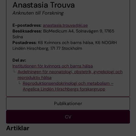
Anastasia Trouva
Anknuten till Forskning
E-postadress:
anastasia.trouva@ki.se
Besöksadress:
BioMedicum A4, Solnavägen 9, 17165
Solna
Postadress:
K6 Kvinnors och barns hälsa, K6 NOGRH
Lindén Hirschberg, 171 77 Stockholm
Del av:
Institutionen för kvinnors och barns hälsa
Avdelningen för neonatologi, obstetrik, gynekologi och
reproduktiv hälsa
Reproduktionsendokrinologi och metabolism –
Angelica Lindén Hirschbergs forskargrupp
Publikationer
CV
Artiklar