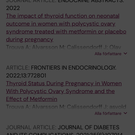
JOURNAL ARTICLE:
ENDOCRINE ABSTRACTS.
2022
The impact of thyroid function on neonatal
outcome in women with polycystic ovary
syndrome treated with metformin or placebo
during pregnancy
Trouva A; Alvarsson M; Calissendorff J; Olav
Alla författare
AB; Linden HA; Vanky E
ARTICLE:
FRONTIERS IN ENDOCRINOLOGY.
2022;13:772801
Thyroid Status During Pregnancy in Women
With Polycystic Ovary Syndrome and the
Effect of Metformin
Trouva A; Alvarsson M; Calissendorff J; asvold
Alla författare
BO; Vanky E; Hirschberg AL
JOURNAL ARTICLE:
JOURNAL OF DIABETES