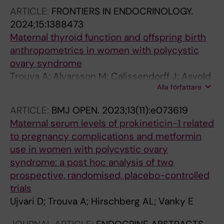
ARTICLE:
FRONTIERS IN ENDOCRINOLOGY.
2024;15:1388473
Maternal thyroid function and offspring birth
anthropometrics in women with polycystic
ovary syndrome
Trouva A; Alvarsson M; Calissendorff J; Asvold
Alla författare
BO; Ujvari D; Hirschberg AL; Vanky E
ARTICLE:
BMJ OPEN.
2023;13(11):e073619
Maternal serum levels of prokineticin-1 related
to pregnancy complications and metformin
use in women with polycystic ovary
syndrome: a post hoc analysis of two
prospective, randomised, placebo-controlled
trials
Ujvari D; Trouva A; Hirschberg AL; Vanky E