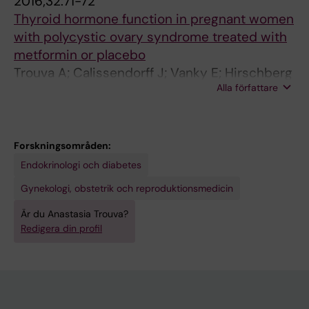
2016;32:71-72
Thyroid hormone function in pregnant women
with polycystic ovary syndrome treated with
metformin or placebo
Trouva A; Calissendorff J; Vanky E; Hirschberg
Alla författare
A
Forskningsområden:
Endokrinologi och diabetes
Gynekologi, obstetrik och reproduktionsmedicin
Är du Anastasia Trouva?
Redigera din profil