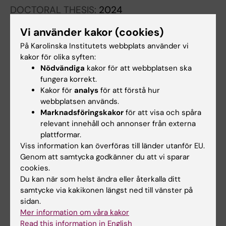
Vanky E
DOCTORAL THESIS:
2024
The role of thyroid hormone function and
Vi använder kakor (cookies)
prokineticin-1 in pregnancy and offspring
På Karolinska Institutets webbplats använder vi
outcome in women with polycystic ovary
kakor för olika syften:
syndrome
Nödvändiga
kakor för att webbplatsen ska
Trouva A
fungera korrekt.
Kakor för
analys
för att förstå hur
CONFERENCE PUBLICATION:
ACTA
webbplatsen används.
OBSTETRICIA ET GYNECOLOGICA
Marknadsföringskakor
för att visa och spåra
relevant innehåll och annonser från externa
SCANDINAVICA.
2023;102:36
plattformar.
Maternal thyroid function as predictor for
Viss information kan överföras till länder utanför EU.
markers of insulin resistance in pregnant
Genom att samtycka godkänner du att vi sparar
women with polycystic ovary syndrome
cookies.
Trouva A; Vanky E; Alvarsson M; Calissendorff
Du kan när som helst ändra eller återkalla ditt
Alla författare
J; Asvold BO; Ujvari D; Hirschberg AL
samtycke via kakikonen längst ned till vänster på
sidan.
CONFERENCE PUBLICATION:
ACTA
Mer information om våra kakor
Read this information in English
OBSTETRICIA ET GYNECOLOGICA