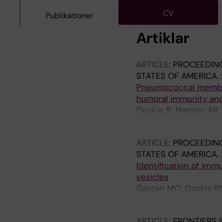
CV
Publikationer
Artiklar
ARTICLE:
PROCEEDING
STATES OF AMERICA.
Pneumococcal membra
humoral immunity and
Dookie R; Narciso AR;
Righetti F; Karlsson 
ARTICLE:
PROCEEDING
STATES OF AMERICA.
Identification of imm
vesicles
Gaytan MO; Dookie RS;
Boss J; Heurgren M; 
ARTICLE:
FRONTIERS 