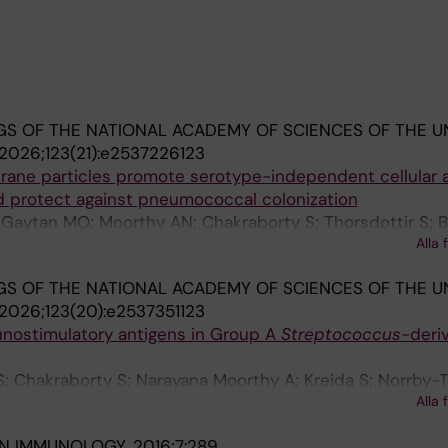
S OF THE NATIONAL ACADEMY OF SCIENCES OF THE U
2026;123(21):e2537226123
ne particles promote serotype-independent cellular 
 protect against pneumococcal colonization
 Gaytan MO; Moorthy AN; Chakraborty S; Thorsdottir S; B
Alla 
J; Heurgren M; Normark S; Henriques-Normark B
S OF THE NATIONAL ACADEMY OF SCIENCES OF THE U
2026;123(20):e2537351123
unostimulatory antigens in Group A
Streptococcus
-deri
 Chakraborty S; Narayana Moorthy A; Kreida S; Norrby-T
Alla 
Normark S; Henriques-Normark B
IN IMMUNOLOGY.
2016;7:289