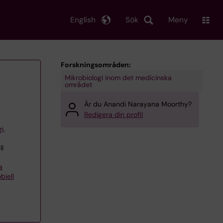
English
Sök
Meny
Forskningsområden:
Mikrobiologi inom det medicinska
området
Är du Anandi Narayana Moorthy?
Redigera din profil
i,
ll
a
biell