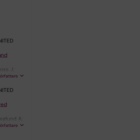
NITED
and
oss J;
författare
NITED
ved
eglund A;
författare