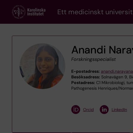
Skip
Ett medicinskt universit
to
main
content
Anandi Nar
Forskningsspecialist
E-postadress:
anandi.narayana
Besöksadress:
Solnavägen 9, B
Postadress:
C1 Mikrobiologi, tum
Pathogenesis Henriques/Normark
Orcid
LinkedIn