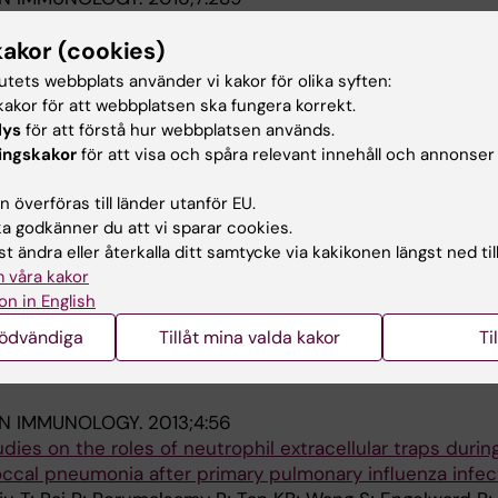
et on the Formation of Pulmonary Neutrophil Extracellula
kakor (cookies)
umonia in BALB/c Mice
Wang S; Narasaraju T; Chow VT
tutets webbplats använder vi kakor för olika syften:
akor för att webbplatsen ska fungera korrekt.
T.
2016;7(15):19327-19340
lys
för att förstå hur webbplatsen används.
 pneumococcal serotypes enhance formation of neutroph
ingskakor
för att visa och spåra relevant innehåll och annonser
ring
in vivo
pathogenesis of pneumonia
ao H; Wang S; Tan KB; Qin L; Watanabe H; Zhang Y; Telugua
 överföras till länder utanför EU.
Alla 
 godkänner du att vi sparar cookies.
t ändra eller återkalla ditt samtycke via kakikonen längst ned til
OLECULAR MEDICINE.
2014;14(5):690-702
 våra kakor
with Hepatocyte Growth Factor and Oseltamivir Confer
on in English
Against Influenza Viral Pneumonia
nödvändiga
Tillåt mina valda kakor
Ti
 Samy RP; Tan KS; Moorthy AN; Phoon MC; Van Rooijen N;
Alla 
IN IMMUNOLOGY.
2013;4:56
dies on the roles of neutrophil extracellular traps durin
al pneumonia after primary pulmonary influenza infec