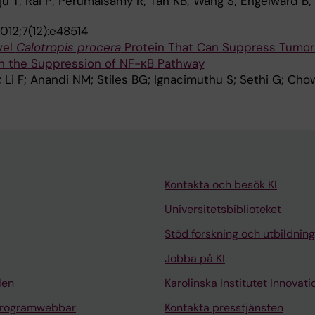
u T; Rai P; Perumalsamy R; Tan KB; Wang S; Engelward B
012;7(12):e48514
vel
Calotropis procera
Protein That Can Suppress Tumor
h the Suppression of NF-κB Pathway
 Li F; Anandi NM; Stiles BG; Ignacimuthu S; Sethi G; Ch
Kontakta och besök KI
Universitetsbiblioteket
Stöd forskning och utbildning
Jobba på KI
len
Karolinska Institutet Innovati
programwebbar
Kontakta presstjänsten