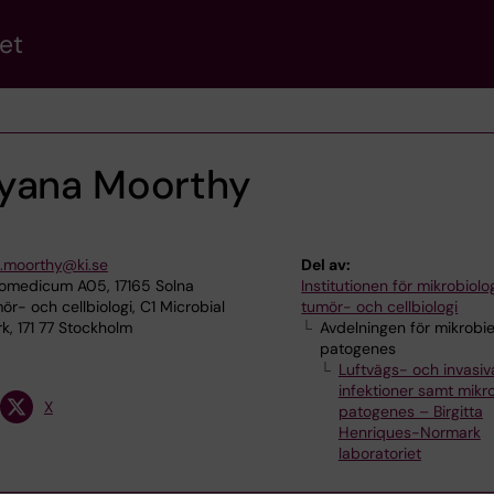
et
ayana Moorthy
.moorthy@ki.se
Del av:
iomedicum A05, 17165 Solna
Institutionen för mikrobiolog
ör- och cellbiologi, C1 Microbial
tumör- och cellbiologi
, 171 77 Stockholm
Avdelningen för mikrobie
patogenes
Luftvägs- och invasiv
infektioner samt mikro
X
patogenes – Birgitta
Henriques-Normark
laboratoriet