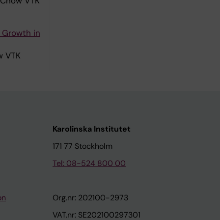
; Chow VTK
 Growth in
ow VTK
Karolinska Institutet
171 77 Stockholm
Tel: 08-524 800 00
on
Org.nr: 202100-2973
VAT.nr: SE202100297301