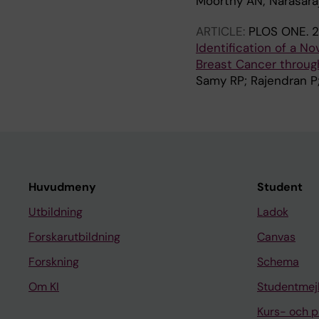
Moorthy AN; Narasaraj
ARTICLE:
PLOS ONE.
2
Identification of a No
Breast Cancer throug
Samy RP; Rajendran P;
Huvudmeny
Student
Utbildning
Ladok
Forskarutbildning
Canvas
Forskning
Schema
Om KI
Studentmej
Kurs- och 