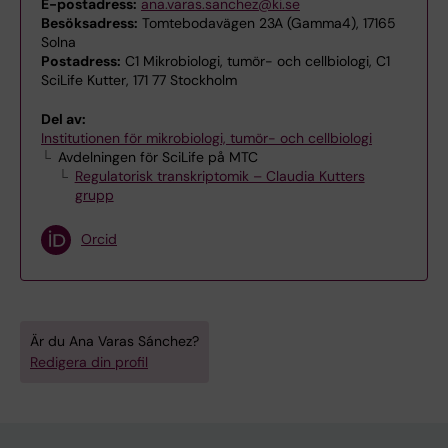
E-postadress:
ana.varas.sanchez@ki.se
Besöksadress:
Tomtebodavägen 23A (Gamma4), 17165
Solna
Postadress:
C1 Mikrobiologi, tumör- och cellbiologi, C1
SciLife Kutter, 171 77 Stockholm
Del av:
Institutionen för mikrobiologi, tumör- och cellbiologi
Avdelningen för SciLife på MTC
Regulatorisk transkriptomik – Claudia Kutters
grupp
Orcid
Är du Ana Varas Sánchez?
Redigera din profil