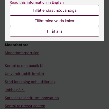
Read this information in English
Schema
Tillåt endast nödvändiga
Studentmejlen
Kurs- och programwebbar
Tillåt mina valda kakor
Student på KI
Tillåt alla
Medarbetare
Medarbetarportalen
Kontakta och besök KI
Universitetsbiblioteket
Stöd forskning och utbildning
Jobba på KI
Karolinska Institutet Innovation
Kontakta presstjänsten