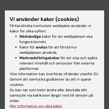
Huvudmeny
Vi använder kakor (cookies)
Utbildning
På Karolinska Institutets webbplats använder vi
Forskarutbildning
kakor för olika syften:
Forskning
Nödvändiga
kakor för att webbplatsen ska
fungera korrekt.
Om KI
Kakor för
analys
för att förstå hur
webbplatsen används.
Marknadsföringskakor
för att visa och spåra
På gång
relevant innehåll och annonser från externa
Nyheter
plattformar.
Viss information kan överföras till länder utanför EU.
Kalender
Genom att samtycka godkänner du att vi sparar
cookies.
Student
Du kan när som helst ändra eller återkalla ditt
samtycke via kakikonen längst ned till vänster på
Ladok
sidan.
Canvas
Mer information om våra kakor