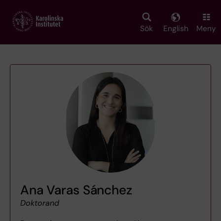
Skip
to
main
Sök
English
Meny
content
Ana Varas Sánchez
Doktorand