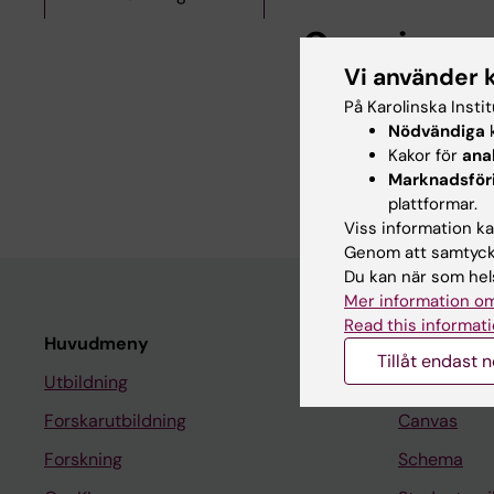
Om mig
Vi använder 
Jag arbetar med utbi
På Karolinska Insti
Nödvändiga
k
UTBILDNING
Kakor för
ana
Journalist
Marknadsför
plattformar.
Viss information kan
Genom att samtycka
Du kan när som hels
Mer information om
Read this informati
Huvudmeny
Student
Tillåt endast 
Utbildning
Ladok
Forskarutbildning
Canvas
Forskning
Schema