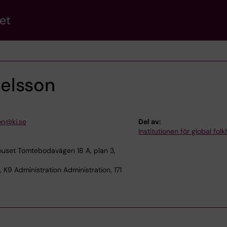
et
elsson
on@ki.se
Del av:
Institutionen för global fol
uset Tomtebodavägen 18 A, plan 3,
 K9 Administration Administration, 171