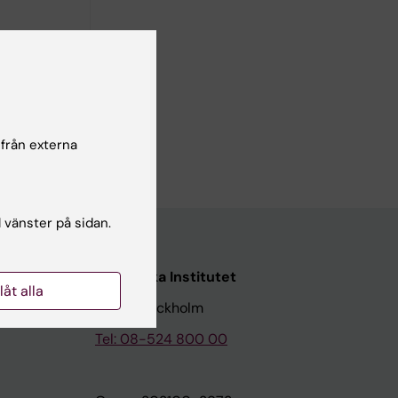
 från externa
l vänster på sidan.
Karolinska Institutet
llåt alla
171 77 Stockholm
Tel: 08-524 800 00