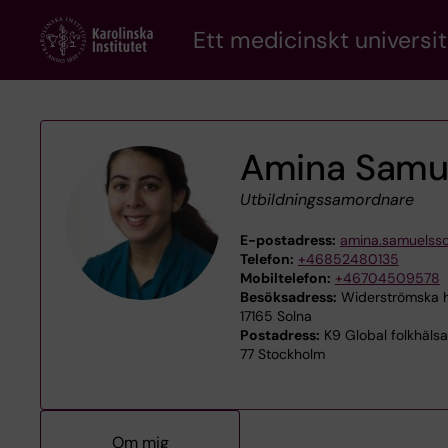
Skip
Ett medicinskt universit
to
main
content
Amina Samu
Utbildningssamordnare
E-postadress:
amina.samuelss
Telefon:
+46852480135
Mobiltelefon:
+46704509578
Besöksadress:
Widerströmska h
17165 Solna
Postadress:
K9 Global folkhälsa,
77 Stockholm
Om mig