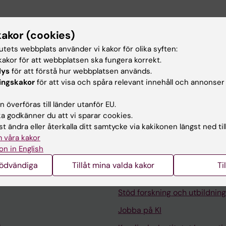
kakor (cookies)
ldning på grund- och avancerad nivå.
tutets webbplats använder vi kakor för olika syften:
akor för att webbplatsen ska fungera korrekt.
lys
för att förstå hur webbplatsen används.
ingskakor
för att visa och spåra relevant innehåll och annonser
 överföras till länder utanför EU.
 godkänner du att vi sparar cookies.
t ändra eller återkalla ditt samtycke via kakikonen längst ned til
 våra kakor
on in English
Kontakta och besök KI
nödvändiga
Tillåt mina valda kakor
Ti
Universitetsbiblioteket
Stöd forskning och utbildning
Jobba på KI