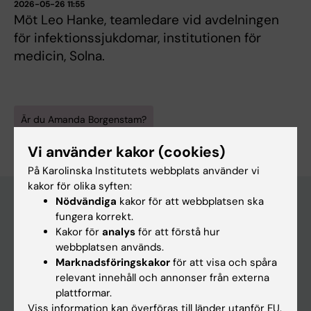
2026-05-26 11:55
Möt Leo Hanke, teamledare vid avdelningen
för infektionssjukdomar, institutionen för
medicin, Solna.
Är du Amanda Borgenstam?
Redigera din profil
Vi använder kakor (cookies)
På Karolinska Institutets webbplats använder vi
kakor för olika syften:
Nödvändiga
kakor för att webbplatsen ska
fungera korrekt.
Huvudmeny
Kakor för
analys
för att förstå hur
webbplatsen används.
Utbildning
Marknadsföringskakor
för att visa och spåra
Forskarutbildning
relevant innehåll och annonser från externa
plattformar.
Forskning
Viss information kan överföras till länder utanför EU.