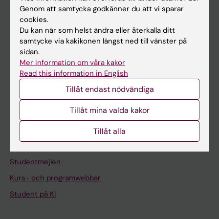
Om KI
Genom att samtycka godkänner du att vi sparar
cookies.
Du kan när som helst ändra eller återkalla ditt
På gång
samtycke via kakikonen längst ned till vänster på
sidan.
Nyheter
Mer information om våra kakor
Kalender
Read this information in English
Tillåt endast nödvändiga
Student
Tillåt mina valda kakor
Ladok
Canvas
Tillåt alla
Schema
Studentmejlen
Kurs- och programwebbar
Student på KI