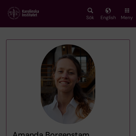
Skip
to
main
Sök
English
Meny
content
Amanda Borgenstam