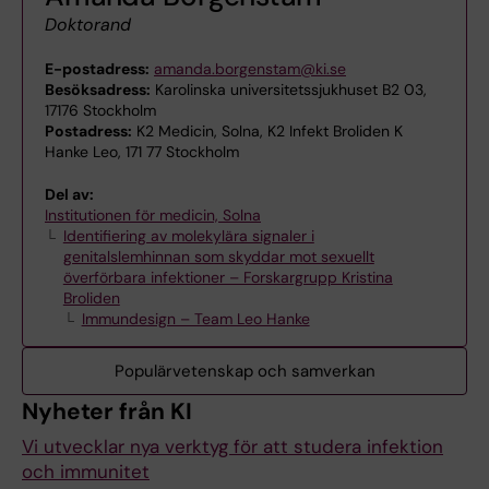
Doktorand
E-postadress:
amanda.borgenstam@ki.se
Besöksadress:
Karolinska universitetssjukhuset B2 03,
17176 Stockholm
Postadress:
K2 Medicin, Solna, K2 Infekt Broliden K
Hanke Leo, 171 77 Stockholm
Del av:
Institutionen för medicin, Solna
Identifiering av molekylära signaler i
genitalslemhinnan som skyddar mot sexuellt
överförbara infektioner – Forskargrupp Kristina
Broliden
Immundesign – Team Leo Hanke
Populärvetenskap och samverkan
Nyheter från KI
Vi utvecklar nya verktyg för att studera infektion
och immunitet