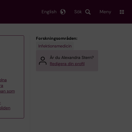
English
Sök
Meny
Forskningsområden:
Infektionsmedicin
Är du Alexandra Stern?
Redigera din profil
olna
ra
nnan som
–
oliden