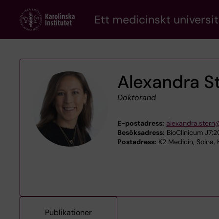
Skip
Ett medicinskt universit
to
main
content
Alexandra S
Doktorand
E-postadress:
alexandra.stern
Besöksadress:
BioClinicum J7:2
Postadress:
K2 Medicin, Solna, K
Publikationer