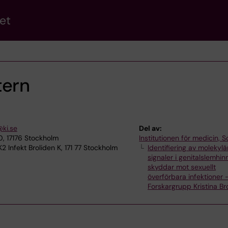
et
tern
@ki.se
Del av:
0, 17176 Stockholm
Institutionen för medicin, S
2 Infekt Broliden K, 171 77 Stockholm
Identifiering av molekylä
signaler i genitalslemhi
skyddar mot sexuellt
överförbara infektioner 
Forskargrupp Kristina Br