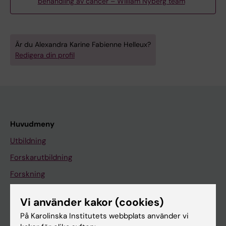
behandling av cancer – William Nyberg team
Är du Alexandra Karine Fabienne Helleux?
Redigera din profil
Huvudmeny
Utbildning
Forskarutbildning
Forskning
Om KI
Vi använder kakor (cookies)
På Karolinska Institutets webbplats använder vi
På gång