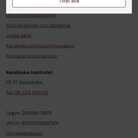
Tillåt alla
Kontakta och besök KI
Universitetsbiblioteket
Stöd forskning och utbildning
Jobba på KI
Karolinska Institutet Innovation
Kontakta presstjänsten
Karolinska Institutet
171 77 Stockholm
Tel: 08-524 800 00
Org.nr: 202100-2973
VAT.nr: SE202100297301
Om webbplatsen