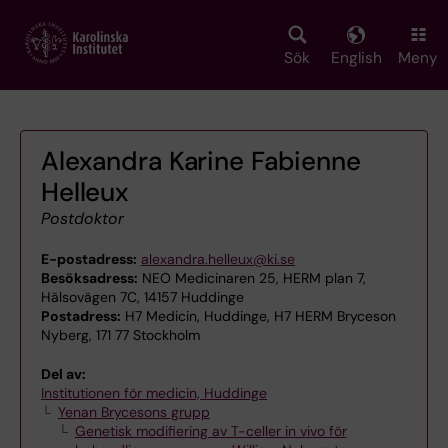
Skip
to
main
Sök
English
Meny
content
Alexandra Karine Fabienne
Helleux
Postdoktor
E-postadress:
alexandra.helleux@ki.se
Besöksadress:
NEO Medicinaren 25, HERM plan 7,
Hälsovägen 7C, 14157 Huddinge
Postadress:
H7 Medicin, Huddinge, H7 HERM Bryceson
Nyberg, 171 77 Stockholm
Del av:
Institutionen för medicin, Huddinge
Yenan Brycesons grupp
Genetisk modifiering av T-celler in vivo för