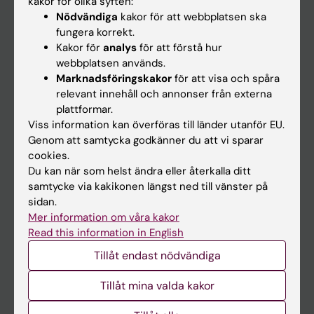
kakor för olika syften:
Nödvändiga
kakor för att webbplatsen ska
Nyheter
fungera korrekt.
Kalender
Kakor för
analys
för att förstå hur
webbplatsen används.
Marknadsföringskakor
för att visa och spåra
Student
relevant innehåll och annonser från externa
Ladok
plattformar.
Viss information kan överföras till länder utanför EU.
Canvas
Genom att samtycka godkänner du att vi sparar
Schema
cookies.
Du kan när som helst ändra eller återkalla ditt
Studentmejlen
samtycke via kakikonen längst ned till vänster på
Kurs- och programwebbar
sidan.
Mer information om våra kakor
Student på KI
Read this information in English
Tillåt endast nödvändiga
Medarbetare
Tillåt mina valda kakor
Medarbetarportalen