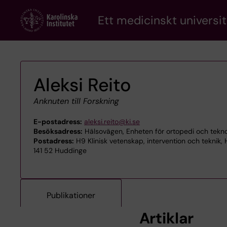
Skip
Ett medicinskt universit
to
main
content
Aleksi Reito
Anknuten till Forskning
E-postadress:
aleksi.reito@ki.se
Besöksadress:
Hälsovägen, Enheten för ortopedi och tekno
Postadress:
H9 Klinisk vetenskap, intervention och teknik,
141 52 Huddinge
Publikationer
Artiklar