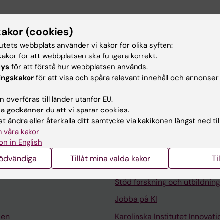
NT RESEARCH.
2025;14(10):871-879
-reported outcomes after proximal humerus fractures in 
kakor (cookies)
ear to be a credible option a secondary analysis of tw
tutets webbplats använder vi kakor för olika syften:
 trials
akor för att webbplatsen ska fungera korrekt.
Tootsi K; Martson A; Paloneva J; Wolf O; Berg H; Oester-
lys
för att förstå hur webbplatsen används.
Alla 
 K; Fellander-Tsai L; Mattila V; Laitinen M
ingskakor
för att visa och spåra relevant innehåll och annonser
 överföras till länder utanför EU.
 godkänner du att vi sparar cookies.
t ändra eller återkalla ditt samtycke via kakikonen längst ned til
 våra kakor
on in English
Kontakta och besök KI
nödvändiga
Tillåt mina valda kakor
Ti
Universitetsbiblioteket
Stöd forskning och utbildning
Jobba på KI
len
Karolinska Institutet Innovati