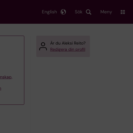
English
Sök
Meny
Är du Aleksi Reito?
Redigera din profil
tenskap,
h