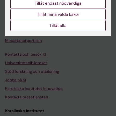
Tillåt endast nödvändiga
Kurs- och programwebbar
Tillåt mina valda kakor
Student på KI
Tillåt alla
Medarbetare
Medarbetarportalen
Kontakta och besök KI
Universitetsbiblioteket
Stöd forskning och utbildning
Jobba på KI
Karolinska Institutet Innovation
Kontakta presstjänsten
Karolinska Institutet