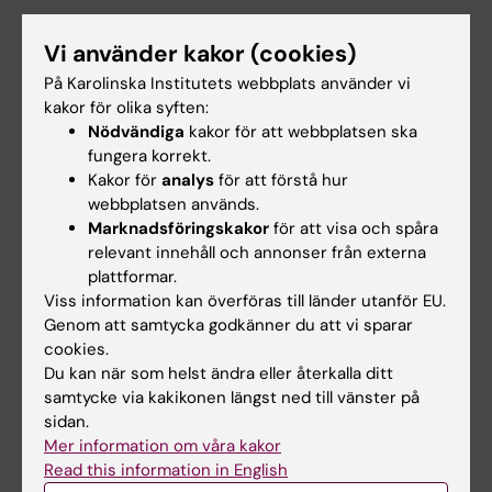
Utbildning
Vi använder kakor (cookies)
Forskarutbildning
På Karolinska Institutets webbplats använder vi
Forskning
kakor för olika syften:
Nödvändiga
kakor för att webbplatsen ska
Om KI
fungera korrekt.
Kakor för
analys
för att förstå hur
webbplatsen används.
På gång
Marknadsföringskakor
för att visa och spåra
Nyheter
relevant innehåll och annonser från externa
plattformar.
Kalender
Viss information kan överföras till länder utanför EU.
Genom att samtycka godkänner du att vi sparar
Student
cookies.
Du kan när som helst ändra eller återkalla ditt
Ladok
samtycke via kakikonen längst ned till vänster på
Canvas
sidan.
Mer information om våra kakor
Schema
Read this information in English
Studentmejlen