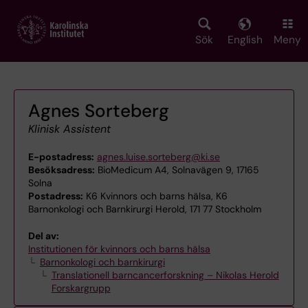
Skip
to
main
Sök
English
Meny
content
Agnes Sorteberg
Klinisk Assistent
E-postadress:
agnes.luise.sorteberg@ki.se
Besöksadress:
BioMedicum A4, Solnavägen 9, 17165
Solna
Postadress:
K6 Kvinnors och barns hälsa, K6
Barnonkologi och Barnkirurgi Herold, 171 77 Stockholm
Del av:
Institutionen för kvinnors och barns hälsa
Barnonkologi och barnkirurgi
Translationell barncancerforskning – Nikolas Herold
Forskargrupp