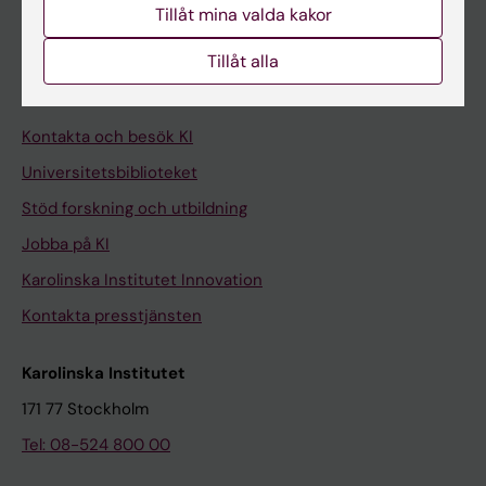
Tillåt mina valda kakor
Medarbetare
Tillåt alla
Medarbetarportalen
Kontakta och besök KI
Universitetsbiblioteket
Stöd forskning och utbildning
Jobba på KI
Karolinska Institutet Innovation
Kontakta presstjänsten
Karolinska Institutet
171 77 Stockholm
Tel: 08-524 800 00