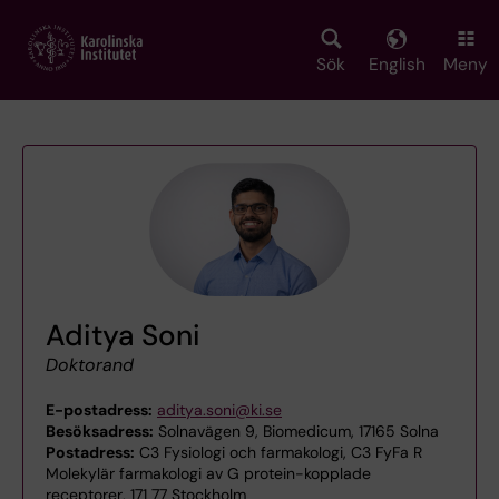
Skip
to
main
Sök
English
Meny
content
Aditya Soni
Doktorand
E-postadress:
aditya.soni@ki.se
Besöksadress:
Solnavägen 9, Biomedicum, 17165 Solna
Postadress:
C3 Fysiologi och farmakologi, C3 FyFa R
Molekylär farmakologi av G protein-kopplade
receptorer, 171 77 Stockholm