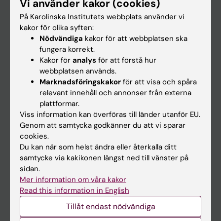
Vi använder kakor (cookies)
Forskning
På Karolinska Institutets webbplats använder vi
Om KI
kakor för olika syften:
Nödvändiga
kakor för att webbplatsen ska
fungera korrekt.
På gång
Kakor för
analys
för att förstå hur
Nyheter
webbplatsen används.
Marknadsföringskakor
för att visa och spåra
Kalender
relevant innehåll och annonser från externa
plattformar.
Student
Viss information kan överföras till länder utanför EU.
Genom att samtycka godkänner du att vi sparar
Ladok
cookies.
Canvas
Du kan när som helst ändra eller återkalla ditt
samtycke via kakikonen längst ned till vänster på
Schema
sidan.
Studentmejlen
Mer information om våra kakor
Read this information in English
Kurs- och programwebbar
Tillåt endast nödvändiga
Student på KI