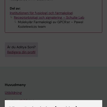
Del av:
Institutionen för fysiologi och farmakologi
Receptorbiologi och signalering – Schulte Lab
Molekylär Farmakologi av GPCR:er – Pawel
Kozielewiczs team
Är du Aditya Soni?
Redigera din profil
Huvudmeny
Utbildning
Forskarutbildning