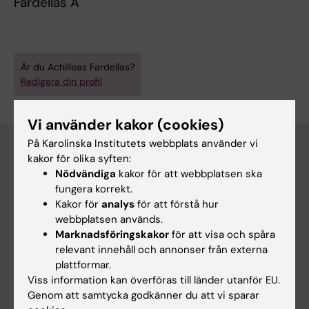
Fardellas A
Är du Achilleas Fardellas?
Redigera din profil
Vi använder kakor (cookies)
På Karolinska Institutets webbplats använder vi
kakor för olika syften:
Nödvändiga
kakor för att webbplatsen ska
Huvudmeny
fungera korrekt.
Utbildning
Kakor för
analys
för att förstå hur
webbplatsen används.
Forskarutbildning
Marknadsföringskakor
för att visa och spåra
Forskning
relevant innehåll och annonser från externa
plattformar.
Om KI
Viss information kan överföras till länder utanför EU.
Genom att samtycka godkänner du att vi sparar