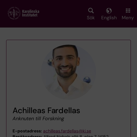
Skip
to
main
Sök
English
Meny
content
Achilleas Fardellas
Anknuten till Forskning
E-postadress:
achilleas.fardellas@ki.se
Besöksadress:
Alfred Nobels allé 8, plan 7, 14152