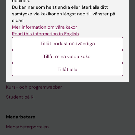
cookies.
På gång
Du kan när som helst ändra eller återkalla ditt
Nyheter
samtycke via kakikonen längst ned till vänster på
sidan.
Kalender
Mer information om våra kakor
Read this information in English
Student
Tillåt endast nödvändiga
Ladok
Tillåt mina valda kakor
Canvas
Schema
Tillåt alla
Studentmejlen
Kurs- och programwebbar
Student på KI
Medarbetare
Medarbetarportalen