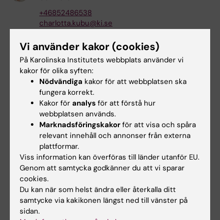
+46852486538
charlotta.kubu@ki.se
Fredrik Langell
Vi använder kakor (cookies)
Controller
På Karolinska Institutets webbplats använder vi
+46852486889
kakor för olika syften:
fredrik.langell@ki.se
Nödvändiga
kakor för att webbplatsen ska
fungera korrekt.
Elin Leandersson
Kakor för
analys
för att förstå hur
Controller
webbplatsen används.
+46852483256
Marknadsföringskakor
för att visa och spåra
elin.leandersson@ki.se
relevant innehåll och annonser från externa
plattformar.
Natalie Thylander
Viss information kan överföras till länder utanför EU.
Ekonom
Genom att samtycka godkänner du att vi sparar
cookies.
+46852486742
Du kan när som helst ändra eller återkalla ditt
natalie.thylander@ki.se
samtycke via kakikonen längst ned till vänster på
Jeanette Tärnström
sidan.