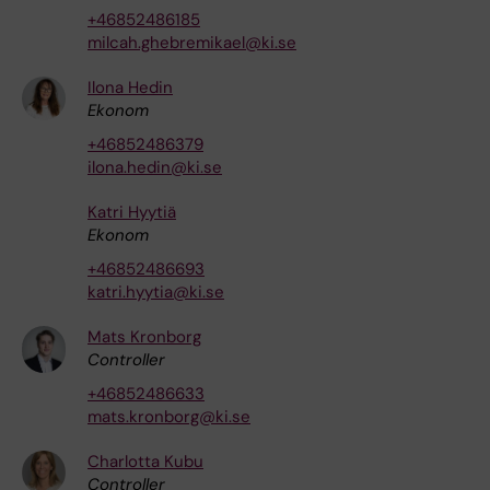
+46852486185
milcah.ghebremikael@ki.se
Ilona Hedin
Ekonom
+46852486379
ilona.hedin@ki.se
Katri Hyytiä
Ekonom
+46852486693
katri.hyytia@ki.se
Mats Kronborg
Controller
+46852486633
mats.kronborg@ki.se
Charlotta Kubu
Controller