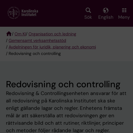
Skip
to
main
Sök
English
Meny
content
/
Om KI
/
Organisation och ledning
/
Gemensamt verksamhetsstöd
Breadcrumb
/
Avdelningen för juridik, planering och ekonomi
/ Redovisning och controlling
Redovisning och controlling
Redovisning & Controllingsenheten ansvarar för att
all redovisning på Karolinska Institutet ska ske
enligt gällande lagar och regler. Enhetens främsta
mål är att säkerställa att redovisningen ger en
rättvisande bild och att rutiner, riktlinjer, principer
och metoder följer rådande lagar och regler.