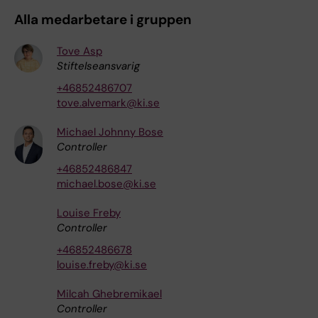
Alla medarbetare i gruppen
Tove Asp
Stiftelseansvarig
+46852486707
tove.alvemark@ki.se
Michael Johnny Bose
Controller
+46852486847
michael.bose@ki.se
Louise Freby
Controller
+46852486678
louise.freby@ki.se
Milcah Ghebremikael
Controller